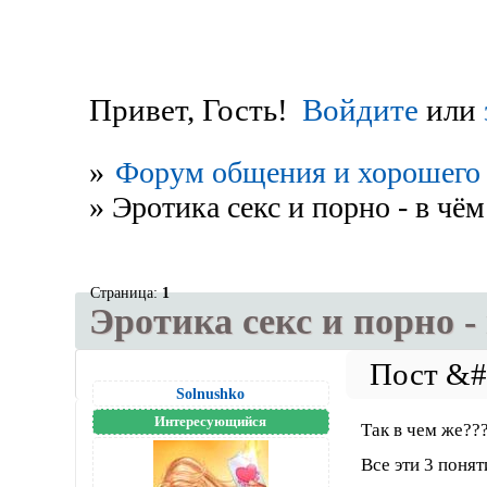
Привет, Гость!
Войдите
или
»
Форум общения и хорошего 
»
Эротика секс и порно - в чём
Страница:
1
Эротика секс и порно -
Solnushko
Интересующийся
Так в чем же???
Все эти 3 поня