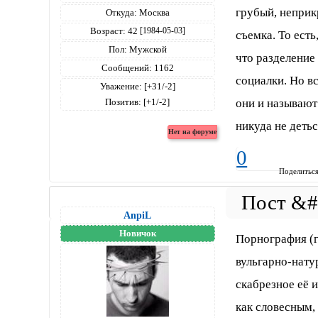
грубый, неприк
Откуда:
Москва
Возраст:
42
[1984-05-03]
съемка. То есть
Пол:
Мужской
что разделение 
Сообщений:
1162
социалки. Но вс
Уважение:
[+31/-2]
они и называют
Позитив:
[+1/-2]
никуда не детьс
0
Поделитьс
AnpiL
Новичок
Порнография (г
вульгарно-нату
скабрезное её 
как словесным, 