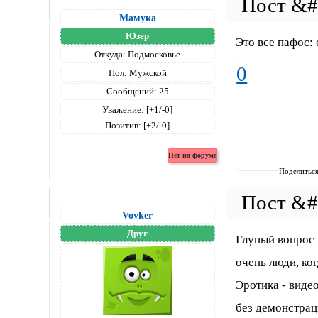
Мамука
Юзер
Это все пафос:
Откуда:
Подмосковье
0
Пол:
Мужской
Сообщений:
25
Уважение:
[+1/-0]
Позитив:
[+2/-0]
Поделитьс
Vovker
Друг
Глупый вопрос 
очень люди, ко
Эротика - виде
без демонстрац