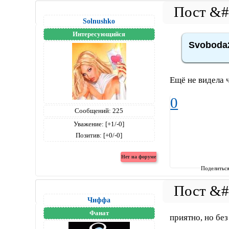
Solnushko
Интересующийся
Svoboda2
Ещё не видела 
0
Сообщений:
225
Уважение:
[+1/-0]
Позитив:
[+0/-0]
Поделитьс
Чиффа
Фанат
приятно, но без