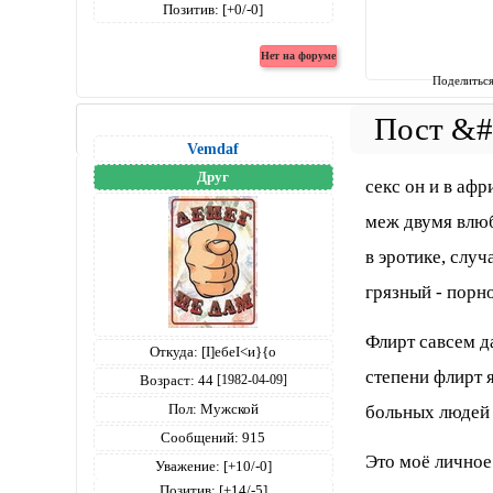
Позитив:
[+0/-0]
Поделитьс
Vemdaf
Друг
секс он и в афр
меж двумя влю
в эротике, случ
грязный - порно
Флирт савсем да
Откуда:
[I]ебеI<и}{о
степени флирт я
Возраст:
44
[1982-04-09]
Пол:
Мужской
больных людей 
Сообщений:
915
Это моё личное
Уважение:
[+10/-0]
Позитив:
[+14/-5]