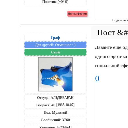
Позитив:
[+0/-0]
Поделитьс
Граф
Для друзей:
Отменное :-)
Давайте еще од
Свой
одного эротика
социальной сф
0
Откуда:
АЛЬДЕБАРАН
Возраст:
40
[1985-10-07]
Пол:
Мужской
Сообщений:
3760
Уважение:
[+234/-4]