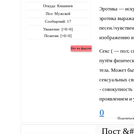
Откуда:
Кишинев
Эротика — иску
Пол:
Мужской
эротика выража
Сообщений:
17
песен.\чувстве
Уважение:
[+0/-0]
Позитив:
[+0/-0]
изображению и
Секс ( — пол; 
путём физическ
тела. Может бы
сексуальных св
- совокупность
проявлением и 
0
Поделитьс