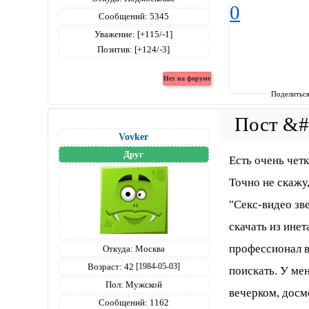
0
Сообщений:
5345
Уважение:
[+115/-1]
Позитив:
[+124/-3]
Поделитьс
Vovker
Друг
Есть очень четк
Точно не скажу
"Секс-видео зв
скачать из ине
профессионал 
Откуда:
Москва
Возраст:
42
[1984-05-03]
поискать. У мен
Пол:
Мужской
вечерком, досм
Сообщений:
1162