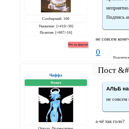
неприятно
Подпись а
Сообщений:
100
Уважение:
[+416/-30]
Позитив:
[+687/-16]
не совсем конеч
0
Поделитьс
Чиффа
Фанат
АЛЬБ на
не совсем 
а чё так голо?
Откуда:
Подмосковье