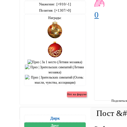
Уважение:
[+910/-1]
Позитив:
[+1307/-0]
0
Награды:
Поделитьс
Дирк
Друг