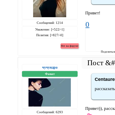
Привет!
0
Сообщений:
1214
Уважение:
[+522/-1]
Позитив:
[+827/-0]
Поделитьс
чучундра
Фанат
Centaure
рассказать
Привет)), расс
Сообщений:
6293