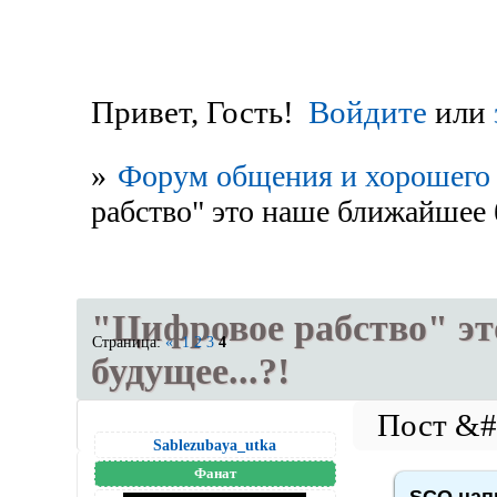
Привет, Гость!
Войдите
или
»
Форум общения и хорошего 
рабство" это наше ближайшее б
"Цифровое рабство" э
Страница:
«
1
2
3
4
будущее...?!
Sablezubaya_utka
Фанат
SCO напи