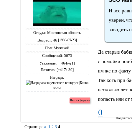
И все равн
уверен, чт
заводить н
Откуда:
Московская область
Возраст:
46
[1980-05-23]
Пол:
Мужской
Да старые бабк
Сообщений:
5675
с помойки подб
Уважение:
[+464/-21]
Позитив:
[+417/-39]
им же по факту 
Награды:
Так хоть при ба
несколько лет 
попасть или от 
0
Поделитьс
Страница:
«
1
2
3
4