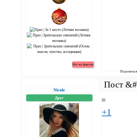
Поделитьс
Nicole
Друг
)))
+1