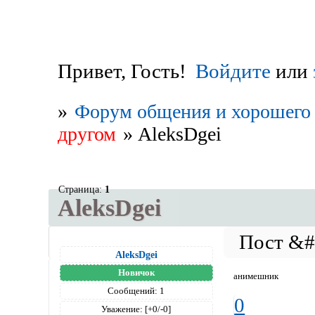
Привет, Гость!
Войдите
или
»
Форум общения и хорошего 
другом
»
AleksDgei
Страница:
1
AleksDgei
AleksDgei
Новичок
анимешник
Сообщений:
1
0
Уважение:
[+0/-0]