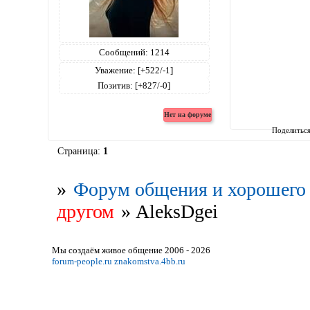
Сообщений:
1214
Уважение:
[+522/-1]
Позитив:
[+827/-0]
Поделитьс
Страница:
1
»
Форум общения и хорошего 
другом
»
AleksDgei
Мы создаём живое общение 2006 - 2026
forum-people.ru
znakomstva.4bb.ru