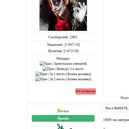
Сообщений:
2491
Уважение:
[+367/-0]
Позитив:
[+472/-0]
Награды:
Подел
Йолка
Профи
1069- на завтра