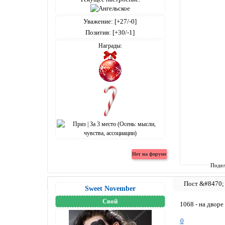
Уважение:
[+27/-0]
Позитив:
[+30/-1]
Награды:
Подел
Sweet November
Свой
1068 - на дворе
0