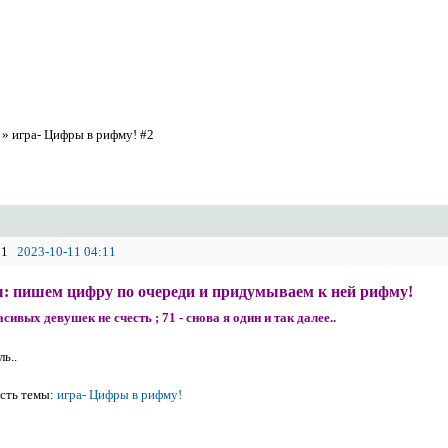
»
игра- Цифры в рифму! #2
1
2023-10-11 04:11
: пишем цифру по очереди и придумываем к ней рифму!
асивых девушек не счесть ; 71 - снова я один и так далее..
ль..
сть темы:
игра- Цифры в рифму!