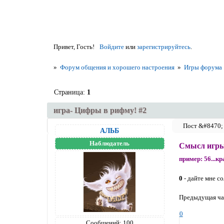
Привет, Гость!
Войдите
или
зарегистрируйтесь
.
»
Форум общения и хорошего настроения
»
Игры форума
Страница:
1
игра- Цифры в рифму! #2
АЛЬБ
Наблюдатель
Смысл игры
пример: 56...кр
0
- дайте мне со
Предыдущая ча
0
Сообщений:
100