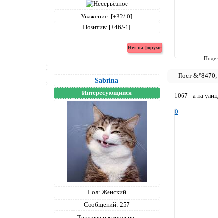
Уважение:
[+32/-0]
Позитив:
[+46/-1]
Подел
Sabrina
Интересующийся
1067 - а на ули
0
Пол:
Женский
Сообщений:
257
Текущее настроение: