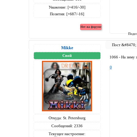
Уважение:
[+416/-30]
Позитив:
[+687/-16]
Подел
Mikke
Свой
1066 - На зиму 
0
Откуда:
St. Petersburg
Сообщений:
2336
Текущее настроение: