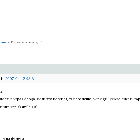
емы
»
Играем в города?
1
2007-04-12 08:31
а?
вестна игра Города. Если кто не знает, так объясню! wink.gif Нужно писать го
ника игры) smile.gif
од на букву а