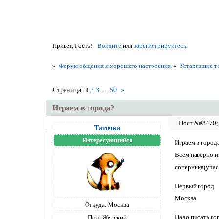
Привет, Гость!
Войдите
или
зарегистрируйтесь
.
»
Форум общения и хорошего настроения
»
Устаревшие т
Страница:
1
2
3
…
50
»
Играем в города?
Таточка
Интересующийся
Играем в город
Всем наверно из
соперника(участ
Первый город
Москва
Откуда:
Москва
Надо писать гор
Пол:
Женский