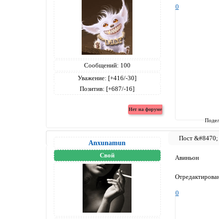
0
Сообщений:
100
Уважение:
[+416/-30]
Позитив:
[+687/-16]
Подел
Anxunamun
Свой
Авиньон
Отредактирован
0