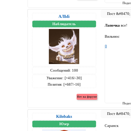
Подел
АЛЬБ
Наблюдатель
Лапочка
все!
Вильнюс
0
Сообщений:
100
Уважение:
[+416/-30]
Позитив:
[+687/-16]
Подел
Kilobaks
Юзер
Саранск