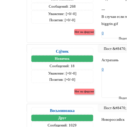
Сообщений:
268
---
Уважение:
[+0/-0]
В случаи если г
Позитив:
[+0/-0]
biggrin.gif
0
Подел
С@нек
Новичок
Астрахань
Сообщений:
18
0
Уважение:
[+0/-0]
Позитив:
[+0/-0]
Подел
Восьминожка
Друг
Новороссийск
Сообщений:
1029