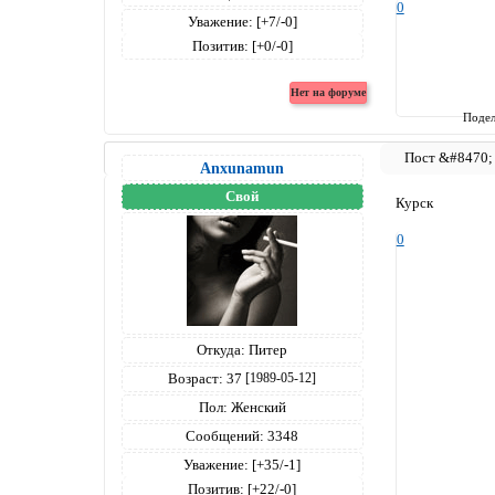
0
Уважение:
[+7/-0]
Позитив:
[+0/-0]
Подел
Anxunamun
Свой
Курск
0
Откуда:
Питер
Возраст:
37
[1989-05-12]
Пол:
Женский
Сообщений:
3348
Уважение:
[+35/-1]
Позитив:
[+22/-0]