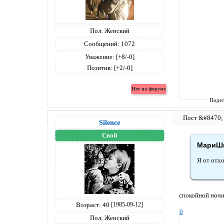
Пол:
Женский
Сообщений:
1072
Уважение:
[+8/-0]
Позитив:
[+2/-0]
Подел
Silence
Свой
МариШк
Я от отхож
спокойной ночи
Возраст:
40
[1985-09-12]
0
Пол:
Женский