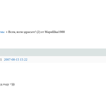
емы
»
Всем, всем здрасьте! (2) от МариШка1988
1
2007-08-15 15:22
ед году =)))