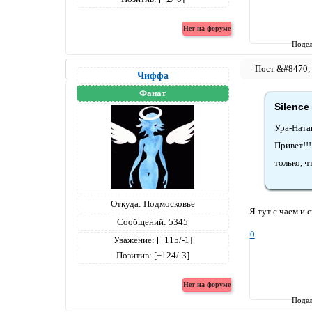
Подел
Чиффа
Фанат
Silence
Ура-Ната
Привет!!!!
только, ч
Откуда:
Подмосковье
Я тут с чаем и с
Сообщений:
5345
0
Уважение:
[+115/-1]
Позитив:
[+124/-3]
Подел