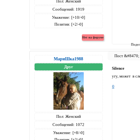
Пол:
Женский
Сообщений:
1919
Уважение:
[+10/-0]
Позитив:
[+2/-0]
Подел
МариШка1988
Друг
Silence
угу, может в с
0
Пол:
Женский
Сообщений:
1072
Уважение:
[+8/-0]
Позитив:
[+2/-0]