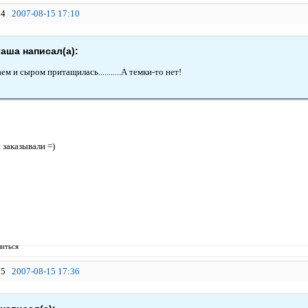
4
2007-08-15 17:10
аша написал(а):
аем и сыром притащилась...........А темки-то нет!
и заказывали =)
иться
5
2007-08-15 17:36