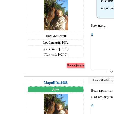
Silence
чай подан
Иду, иду....
0
Пол:
Женский
Сообщений:
1072
Уважение:
[+8/-0]
Позитив:
[+2/-0]
Подел
МариШка1988
Друг
Всем приятных 
Я от отхожу ко с
0