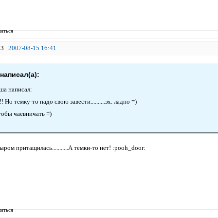
иться
3
2007-08-15 16:41
 написал(а):
ша написал:
! Но темку-то надо свою завести..........эх. ладно =)
тобы чаевничать =)
ыром притащилась...........А темки-то нет! :pooh_door:
иться