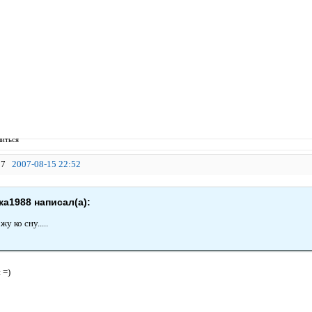
иться
7
2007-08-15 22:52
а1988 написал(а):
у ко сну.....
 =)