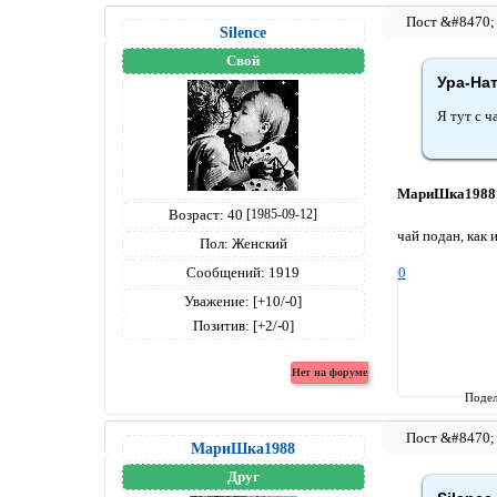
Silence
Свой
Ура-Нат
Я тут с ч
МариШка1988
Возраст:
40
[1985-09-12]
чай подан, как 
Пол:
Женский
0
Сообщений:
1919
Уважение:
[+10/-0]
Позитив:
[+2/-0]
Подел
МариШка1988
Друг