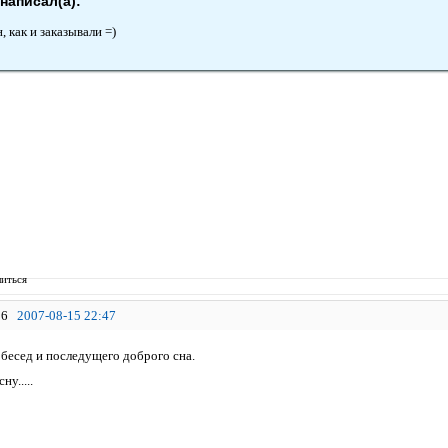
 написал(а):
, как и заказывали =)
иться
6
2007-08-15 22:47
бесед и последущего доброго сна.
ну.....