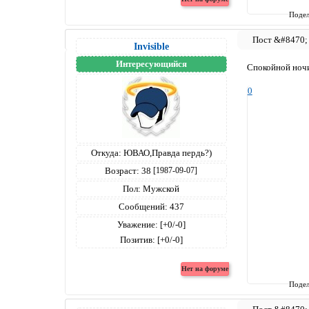
Подел
Invisible
Интересующийся
Спокойной ночи
0
Откуда:
ЮВАО,Правда пердь?)
Возраст:
38
[1987-09-07]
Пол:
Мужской
Сообщений:
437
Уважение:
[+0/-0]
Позитив:
[+0/-0]
Подел