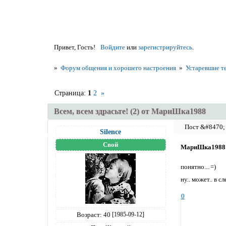
Привет, Гость!
Войдите
или
зарегистрируйтесь
.
»
Форум общения и хорошего настроения
»
Устаревшие т
Страница:
1
2
»
Всем, всем здрасьте! (2) от МариШка1988
Silence
Свой
МариШка1988
понятно... =)
ну.. может.. в сл
0
Возраст:
40
[1985-09-12]