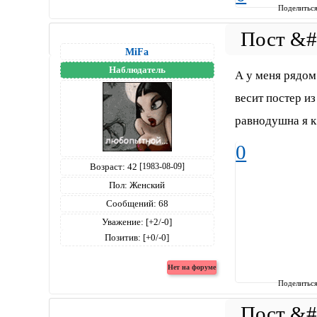
Поделитьс
MiFa
Наблюдатель
А у меня рядом
весит постер и
равнодушна я к
0
Возраст:
42
[1983-08-09]
Пол:
Женский
Сообщений:
68
Уважение:
[+2/-0]
Позитив:
[+0/-0]
Поделитьс