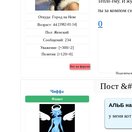
Тепло ему. И ж
ты за компом с
Откуда:
Город на Неве
0
Возраст:
44
[1982-01-14]
Пол:
Женский
Сообщений:
234
Уважение:
[+300/-2]
Позитив:
[+120/-0]
Поделитьс
Чиффа
Фанат
АЛЬБ на
у меня кот