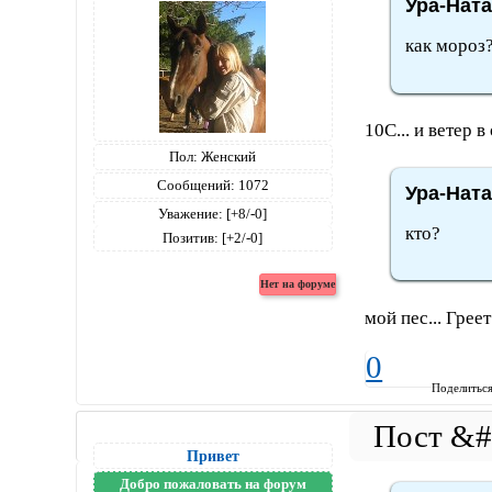
Ура-Ната
как мороз?
10С... и ветер 
Пол:
Женский
Сообщений:
1072
Ура-Ната
Уважение:
[+8/-0]
кто?
Позитив:
[+2/-0]
мой пес... Греет
0
Поделитьс
Привет
Добро пожаловать на форум