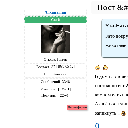
Anxunamun
Свой
Ура-Ната
Зато вокру
животные..
Откуда:
Питер
Возраст:
37
[1989-05-12]
Пол:
Женский
Рядом на столе 
Сообщений:
3348
постоянно есть!
Уважение:
[+35/-1]
компом есть и в
Позитив:
[+22/-0]
А ещё последни
запихнуть...
0