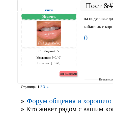
кити
Новичок
на подставке д
кабанчик с корси
0
Сообщений:
5
Уважение:
[+0/-0]
Позитив:
[+0/-0]
Поделитьс
Страница:
1
2
3
»
»
Форум общения и хорошего 
»
Кто живет рядом с вашим к