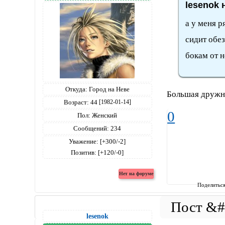
lesenok 
а у меня р
сидит обез
бокам от н
Откуда:
Город на Неве
Большая друж
Возраст:
44
[1982-01-14]
0
Пол:
Женский
Сообщений:
234
Уважение:
[+300/-2]
Позитив:
[+120/-0]
Поделитьс
lesenok