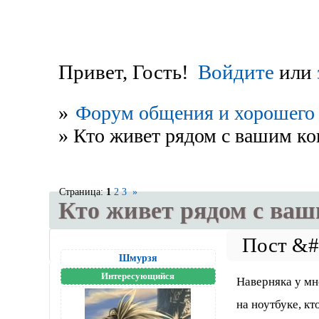
Привет, Гость!
Войдите
или
»
Форум общения и хорошего 
»
Кто живет рядом с вашим к
Страница:
1
2
3
»
Кто живет рядом с ва
Шмурзя
Интересующийся
Наверняка у мн
на ноутбуке, кт