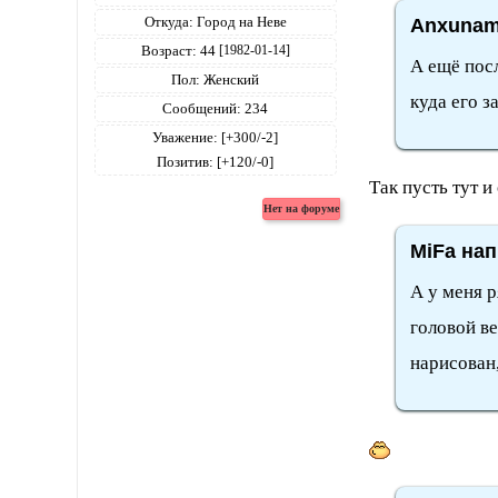
Откуда:
Город на Неве
Anxunam
Возраст:
44
[1982-01-14]
А ещё посл
Пол:
Женский
куда его з
Сообщений:
234
Уважение:
[+300/-2]
Позитив:
[+120/-0]
Так пусть тут 
MiFa нап
А у меня 
головой ве
нарисован