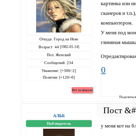
картинка или и
сканеров и т.п.
компьютером.
У меня под мон
Откуда:
Город на Неве
глиняная мыш
Возраст:
44
[1982-01-14]
Пол:
Женский
Отредактирован
Сообщений:
234
0
Уважение:
[+300/-2]
Позитив:
[+120/-0]
Поделитьс
АЛЬБ
Наблюдатель
у меня кот на б