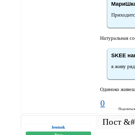
МариШка
Приходится
Натуральная со
SKEE нап
я живу ря
Одиноко живеш
0
Поделитьс
lesenok
Друг