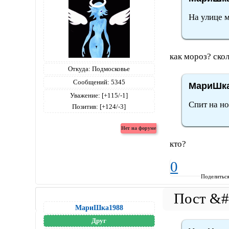
На улице 
как мороз? скол
Откуда:
Подмосковье
Сообщений:
5345
МариШка
Уважение:
[+115/-1]
Спит на ног
Позитив:
[+124/-3]
кто?
0
Поделитьс
МариШка1988
Друг