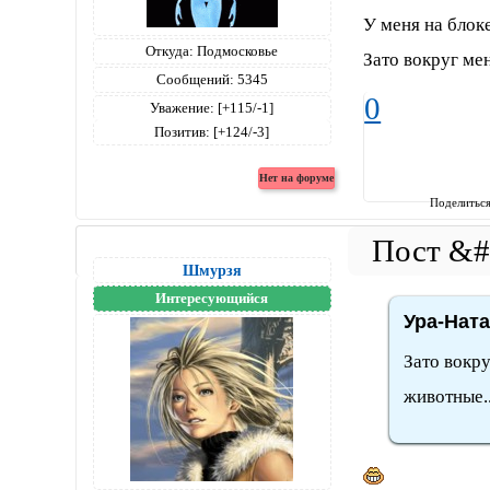
У меня на блок
Откуда:
Подмосковье
Зато вокруг мен
Сообщений:
5345
0
Уважение:
[+115/-1]
Позитив:
[+124/-3]
Поделитьс
Шмурзя
Интересующийся
Ура-Ната
Зато вокру
животные..