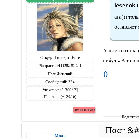
lesenok 
ага))) тол
оставляет 
А ты его отпра
Откуда:
Город на Неве
нибудь. А то и
Возраст:
44
[1982-01-14]
0
Пол:
Женский
Сообщений:
234
Уважение:
[+300/-2]
Позитив:
[+120/-0]
Поделитьс
Моль