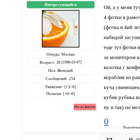
Интересующийся
Ой, а у меня ту
4 фотки в рамоч
(фотка в 4и8 ле
набидой засуше
еще тут фотки в
Откуда:
Москва
за монитором к
Возраст:
38
[1988-03-07]
вазочка с конф
Пол:
Женский
кораблик из ра
Сообщений:
254
куча свинюшек 
Уважение:
[+3/-0]
Позитив:
[+0/-0]
кубик рубика в
ну и так) по ме
0
Поделитьс