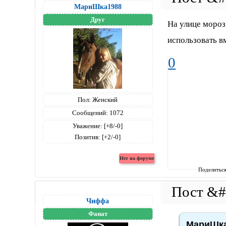
МариШка1988
Друг
На улице мороз
использовать вм
0
Пол:
Женский
Сообщений:
1072
Уважение:
[+8/-0]
Позитив:
[+2/-0]
Поделитьс
Чиффа
Фанат
МариШка