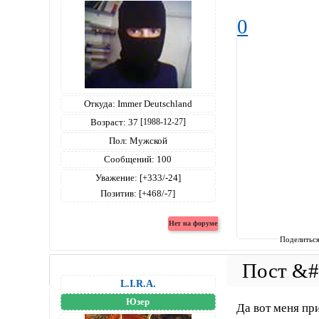
0
Откуда:
Immer Deutschland
Возраст:
37
[1988-12-27]
Пол:
Мужской
Сообщений:
100
Уважение:
[+333/-24]
Позитив:
[+468/-7]
Поделитьс
L.I.R.A.
Юзер
Да вот меня п