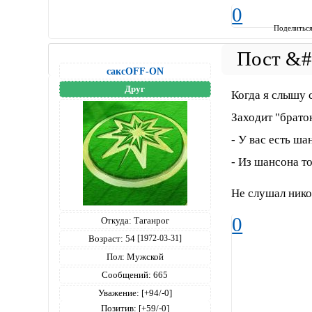
0
Поделитьс
саксOFF-ON
Друг
Когда я слышу 
Заходит "брато
- У вас есть ша
- Из шансона т
Не слушал нико
0
Откуда:
Таганрог
Возраст:
54
[1972-03-31]
Пол:
Мужской
Сообщений:
665
Уважение:
[+94/-0]
Позитив:
[+59/-0]