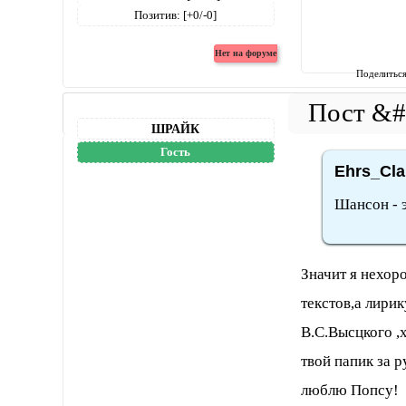
Позитив:
[+0/-0]
Поделитьс
ШРАЙК
Гость
Ehrs_Cla
Шансон - э
Значит я нехор
текстов,а лири
В.С.Высцкого ,
твой папик за 
люблю Попсу!