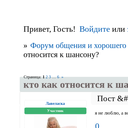
Привет, Гость!
Войдите
или
»
Форум общения и хорошего 
относится к шансону?
Страница:
1
2
3
…
6
»
кто как относится к ш
Лавеласка
Участник
я не люблю, а в
0