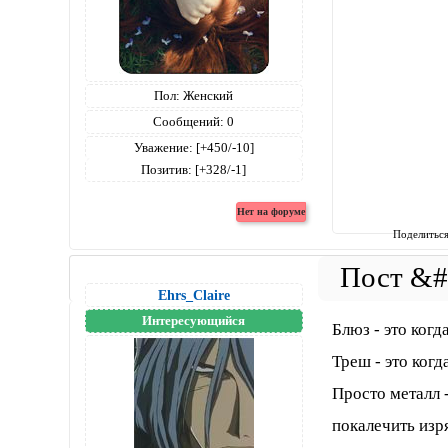
Пол:
Женский
Сообщений:
0
Уважение:
[+450/-10]
Позитив:
[+328/-1]
Поделитьс
Ehrs_Claire
Интересующийся
Блюз - это ког
Треш - это когд
Просто металл 
покалечить изря