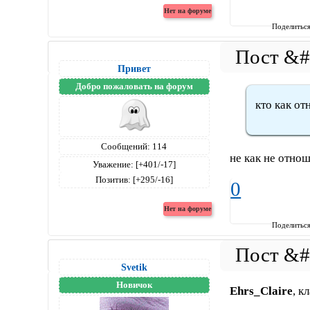
Поделитьс
Привет
Добро пожаловать на форум
кто как от
Сообщений:
114
не как не отнош
Уважение:
[+401/-17]
Позитив:
[+295/-16]
0
Поделитьс
Svetik
Новичок
Ehrs_Claire
, к