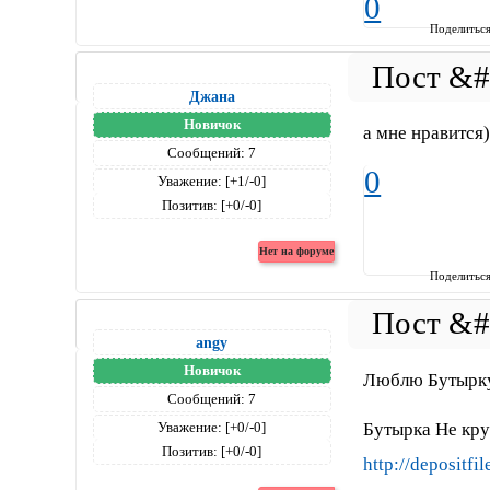
0
Поделитьс
Джана
Новичок
а мне нравится)
Сообщений:
7
0
Уважение:
[+1/-0]
Позитив:
[+0/-0]
Поделитьс
angy
Новичок
Люблю Бутырку
Сообщений:
7
Бутырка Не кру
Уважение:
[+0/-0]
Позитив:
[+0/-0]
http://depositfi