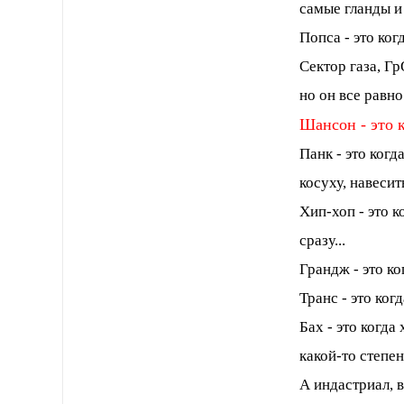
самые гланды и 
Попса - это ког
Сектор газа, Г
но он все равно
Шансон - это к
Панк - это ког
косуху, навесит
Хип-хоп - это 
сразу...
Грандж - это к
Транс - это ког
Бах - это когда
какой-то степе
А индастриал, 