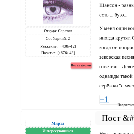
Шансон - разны
есть ... буээ...
У меня один ко
Откуда:
Саратов
иногда крутят.
Сообщений:
2
Уважение:
[+438/-12]
когда он попро
Позитив:
[+676/-43]
зековская песня
ответил: - Дево
однажды такой 
серёжки "с мяс
+1
Поделитьс
Мирта
Интересующийся
Нее... шансон 