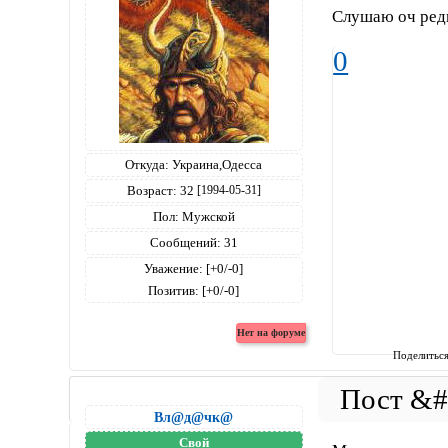
Слушаю оч ред
0
Откуда:
Украина,Одесса
Возраст:
32
[1994-05-31]
Пол:
Мужской
Сообщений:
31
Уважение:
[+0/-0]
Позитив:
[+0/-0]
Поделитьс
Вл@д@чк@
Свой