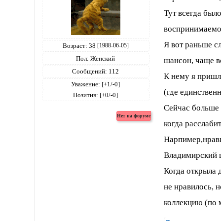
Тут всегда было
воспринимаемост
Я вот раньше с
Возраст:
38
[1988-06-05]
Пол:
Женский
шансон, чаще в
Сообщений:
112
К нему я пришл
Уважение:
[+1/-0]
(где единствен
Позитив:
[+0/-0]
Сейчас больше 
когда расслаби
Нарпимер,нрави
Владимирский ц
Когда открыла 
не нравилось, н
коллекцию (по