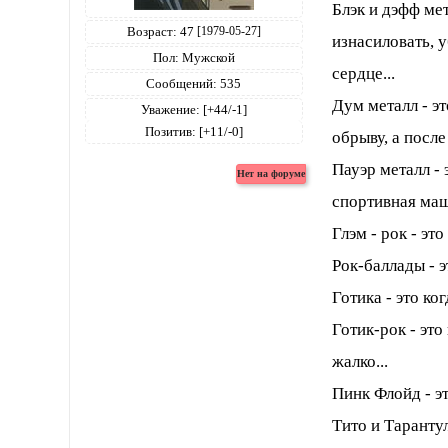
Блэк и дэфф ме
Возраст:
47
[1979-05-27]
изнасиловать, у
Пол:
Мужской
сердце...
Сообщений:
535
Дум металл - э
Уважение:
[+44/-1]
Позитив:
[+11/-0]
обрыву, а после 
Пауэр металл -
спортивная маш
Глэм - рок - эт
Рок-баллады - 
Готика - это ко
Готик-рок - это
жалко...
Пинк Флойд - эт
Тито и Таранту