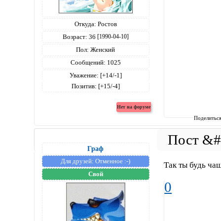
Откуда:
Ростов
Возраст:
36
[1990-04-10]
Пол:
Женский
Сообщений:
1025
Уважение:
[+14/-1]
Позитив:
[+15/-4]
Поделитьс
Граф
Для друзей:
Отменное :-)
Так ты будь чащ
Свой
0