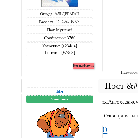
Откуда:
АЛЬДЕБАРАН
Возраст:
40
[1985-10-07]
Пол:
Мужской
Сообщений:
3760
Уважение:
[+234/-4]
Позитив:
[+73/-3]
Поделитьс
Ыч
Участник
эх,Антоха,заче
Юлия,приветыч
0