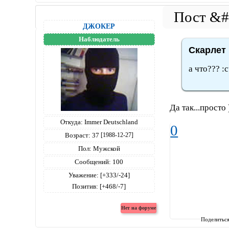
ДЖОКЕР
Наблюдатель
Скарлет 
а что??? :c
Да так...просто
Откуда:
Immer Deutschland
0
Возраст:
37
[1988-12-27]
Пол:
Мужской
Сообщений:
100
Уважение:
[+333/-24]
Позитив:
[+468/-7]
Поделитьс