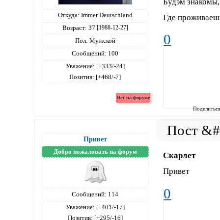
Будэм знакомы
Откуда:
Immer Deutschland
Где проживаеш
Возраст:
37
[1988-12-27]
0
Пол:
Мужской
Сообщений:
100
Уважение:
[+333/-24]
Позитив:
[+468/-7]
Поделитьс
Привет
Добро пожаловать на форум
Скарлет
Привет
0
Сообщений:
114
Уважение:
[+401/-17]
Позитив:
[+295/-16]