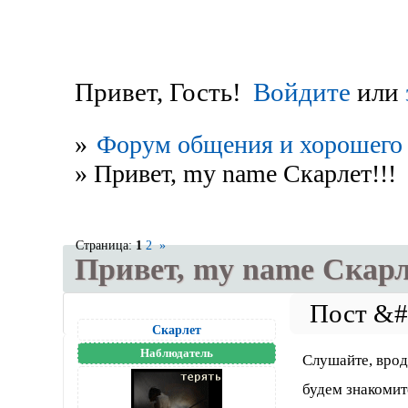
Привет, Гость!
Войдите
или
»
Форум общения и хорошего 
»
Привет, my name Скарлет!!!
Страница:
1
2
»
Привет, my name Скарл
Скарлет
Наблюдатель
Слушайте, врод
будем знакомитс