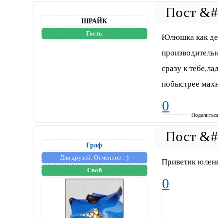
ШРАЙК
Гость
Юлюшка как дел
производительн
сразу к тебе,ла
побыстрее махн
0
Поделитьс
Граф
Для друзей:
Отменное :-)
Приветик юлень
Свой
0