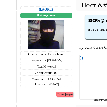
ДЖОКЕР
Наблюдатель
St€Rv@ н
а тебе инт
ну если бы не 
Откуда:
Immer Deutschland
0
Возраст:
37
[1988-12-27]
Пол:
Мужской
Сообщений:
100
Уважение:
[+333/-24]
Позитив:
[+468/-7]
Поделитьс