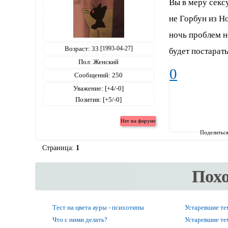
Вы в меру секс
не Горбун из Н
ночь проблем н
Возраст:
33
[1993-04-27]
будет постарать
Пол:
Женский
0
Сообщений:
250
Уважение:
[+4/-0]
Позитив:
[+5/-0]
Поделитьс
Страница:
1
Пох
Тест на цвета ауры - психотипы
Устаревшие т
Что с ними делать?
Устаревшие т