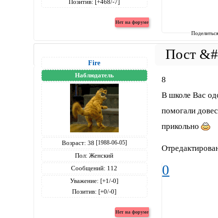
Позитив:
[+468/-7]
Поделитьс
Fire
Наблюдатель
8
В школе Вас од
помогали довест
прикольно
Возраст:
38
[1988-06-05]
Отредактирован
Пол:
Женский
0
Сообщений:
112
Уважение:
[+1/-0]
Позитив:
[+0/-0]