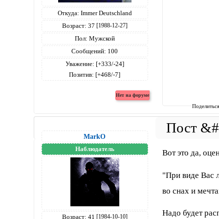
Откуда:
Immer Deutschland
Возраст:
37
[1988-12-27]
Пол:
Мужской
Сообщений:
100
Уважение:
[+333/-24]
Позитив:
[+468/-7]
Поделитьс
MarkO
Наблюдатель
Вот это да, оце
"При виде Вас 
во снах и мечт
Надо будет расп
Возраст:
41
[1984-10-10]