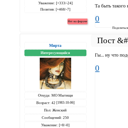
Уважение:
[+333/-24]
Та быть такого
Позитив:
[+468/-7]
0
Поделитьс
Мирта
Интересующийся
Гы... ну что по
0
Откуда:
МО Мытищи
Возраст:
42
[1983-10-06]
Пол:
Женский
Сообщений:
250
Уважение:
[+8/-0]