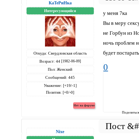
КаТеРиНка
Интересующийся
у меня 7ка
Вы в меру секс
не Горбун из Н
ночь проблем н
будет постарать
Откуда:
Свердловская область
Возраст:
44
[1982-06-09]
0
Пол:
Женский
Сообщений:
445
Уважение:
[+19/-1]
Позитив:
[+0/-0]
Поделитьс
Nixe