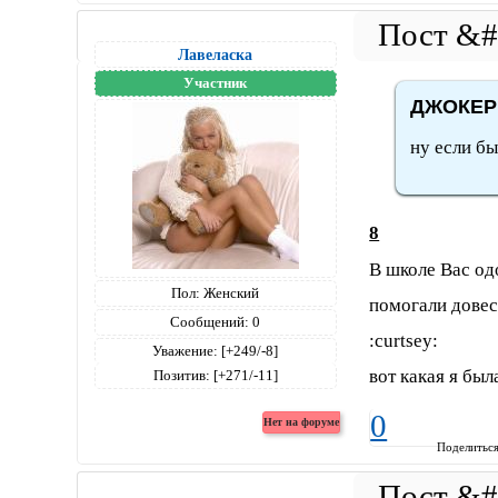
Лавеласка
Участник
ДЖОКЕР 
ну если бы
8
В школе Вас од
Пол:
Женский
помогали довест
Сообщений:
0
:curtsey:
Уважение:
[+249/-8]
вот какая я был
Позитив:
[+271/-11]
0
Поделитьс