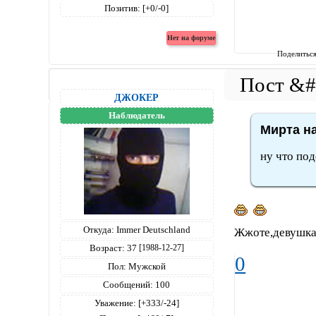
Позитив:
[+0/-0]
Поделитьс
ДЖОКЕР
Наблюдатель
Мирта на
ну что по
Откуда:
Immer Deutschland
Жжоте,девушка 
Возраст:
37
[1988-12-27]
0
Пол:
Мужской
Сообщений:
100
Уважение:
[+333/-24]