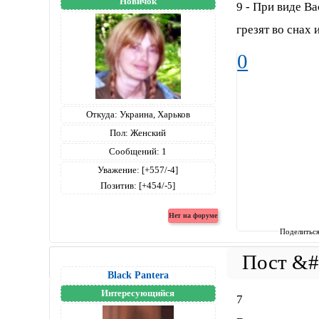
Новичок
9 - При виде В
грезят во снах
0
Откуда:
Украина, Харьков
Пол:
Женский
Сообщений:
1
Уважение:
[+557/-4]
Позитив:
[+454/-5]
Поделитьс
Black Pantera
Интересующийся
7