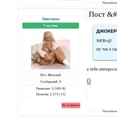
Поделитьс
Лавеласка
Участник
ДЖОКЕР 
St€Rv@
ну так а г
а тебе интересн
Пол:
Женский
0
Сообщений:
0
Уважение:
[+249/-8]
Позитив:
[+271/-11]
Поделитьс