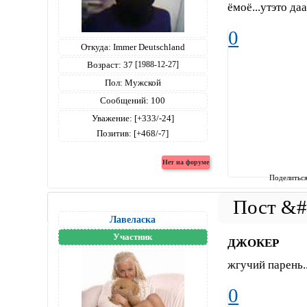
ёмоё...утэто да
0
Откуда:
Immer Deutschland
Возраст:
37
[1988-12-27]
Пол:
Мужской
Сообщений:
100
Уважение:
[+333/-24]
Позитив:
[+468/-7]
Поделитьс
Лавеласка
Участник
ДЖОКЕР
жгучий парень..
0