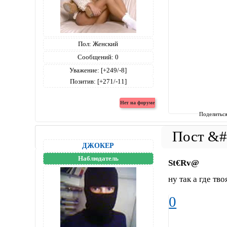
Пол:
Женский
Сообщений:
0
Уважение:
[+249/-8]
Позитив:
[+271/-11]
Поделитьс
ДЖОКЕР
Наблюдатель
St€Rv@
ну так а где тв
0