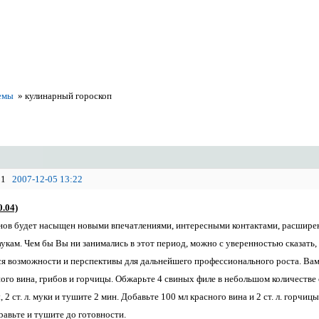
емы
»
кулинарный гороскоп
1
2007-12-05 13:22
.04)
нов будет насыщен новыми впечатлениями, интересными контактами, расширен
укам. Чем бы Вы ни занимались в этот период, можно с уверенностью сказать, 
 возможности и перспективы для дальнейшего профессионального роста. Вам 
ого вина, грибов и горчицы. Обжарьте 4 свиных филе в небольшом количестве 
 2 ст. л. муки и тушите 2 мин. Добавьте 100 мл красного вина и 2 ст. л. горч
равьте и тушите до готовности.