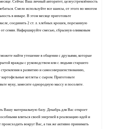
 месяце. Сейчас Ваш личный авторитет, целеустремлённость
ебаться. Смело используйте все шансы, от этого во многом
ность в январе. В этом месяце приготовьте
асле, соединить 2 ст. л. хлебных крошек, порезанную
х от семян. Нафаршируйте смесью, сбрызнув оливковым
 сможете найти утешение в общении с друзьями, которые
крытой вражды с руководством или с людьми старшего
д стремления к развитию и самосовершенствованию,
 картофельные котлеты с сыром. Приготовьте
вьте муку, замесите однородную массу и посолите.
ть Вашу материальную базу. Декабрь для Вас откроет
особными влиться своей энергией в реализацию идей и
т происходить вокруг Вас, а так же активно принимать