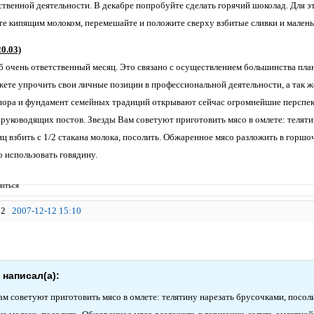
твенной деятельности. В декабре попробуйте сделать горячий шоколад. Для эт
йте кипящим молоком, перемешайте и положите сверху взбитые сливки и малень
0.03)
б очень ответственный месяц. Это связано с осуществлением большинства пла
ете упрочить свои личные позиции в профессиональной деятельности, а так 
пора и фундамент семейных традиций открывают сейчас огромнейшие перспек
я руководящих постов. Звезды Вам советуют приготовить мясо в омлете: теляти
иц взбить с 1/2 стакана молока, посолить. Обжаренное мясо разложить в горшо
 использовать говядину.
иться
2
2007-12-12 15:10
 написал(а):
м советуют приготовить мясо в омлете: телятину нарезать брусочками, посолит