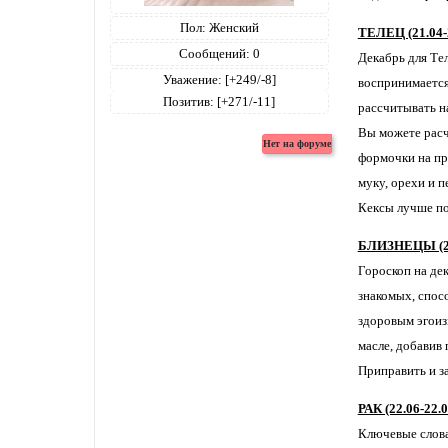
Пол:
Женский
ТЕЛЕЦ (21.04-
Сообщений:
0
Декабрь для Тел
Уважение:
[+249/-8]
воспринимается
Позитив:
[+271/-11]
рассчитывать н
Вы можете расч
формочки на про
муку, орехи и п
Кексы лучше по
БЛИЗНЕЦЫ (21
Гороскоп на де
знакомых, спос
здоровым эгоиз
масле, добавив
Приправить и за
РАК (22.06-22.0
Ключевые слова