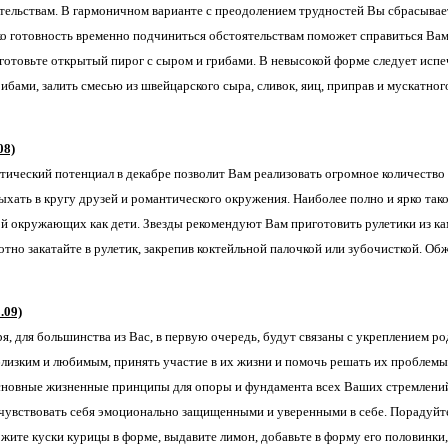
тельствам. В гармоничном варианте с преодолением трудностей Вы сбрасываете
ко готовность временно подчиниться обстоятельствам поможет справиться Вам
готовьте открытый пирог с сыром и грибами. В невысокой форме следует испеч
бами, залить смесью из швейцарского сыра, сливок, яиц, приправ и мускатног
08)
тический потенциал в декабре позволит Вам реализовать огромное количество п
ыхать в кругу друзей и романтического окружения. Наиболее полно и ярко так
ой окружающих как дети. Звезды рекомендуют Вам приготовить рулетики из к
тно закатайте в рулетик, закрепив коктейльной палочкой или зубочисткой. Обжа
.09)
я, для большинства из Вас, в первую очередь, будут связаны с укреплением 
близким и любимым, принять участие в их жизни и помочь решать их проблемы.
сновные жизненные принципы для опоры и фундамента всех Ваших стремлений 
чувствовать себя эмоционально защищенными и уверенными в себе. Порадуйте
жите куски курицы в форме, выдавите лимон, добавьте в форму его половинки, 