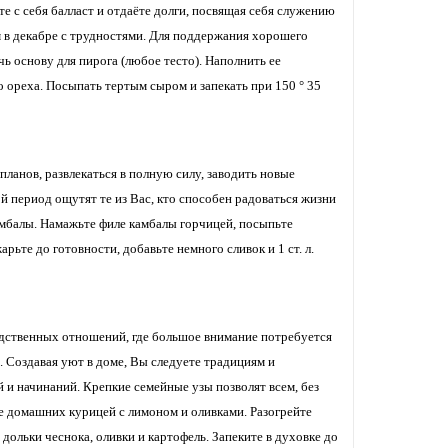
 с себя балласт и отдаёте долги, посвящая себя служению
 в декабре с трудностями. Для поддержания хорошего
ь основу для пирога (любое тесто). Наполнить ее
о ореха. Посыпать тертым сыром и запекать при 150 ° 35
ланов, развлекаться в полную силу, заводить новые
ой период ощутят те из Вас, кто способен радоваться жизни
амбалы. Намажьте филе камбалы горчицей, посыпьте
рьте до готовности, добавьте немного сливок и 1 ст. л.
родственных отношений, где большое внимание потребуется
 Создавая уют в доме, Вы следуете традициям и
и начинаний. Крепкие семейные узы позволят всем, без
 домашних курицей с лимоном и оливками. Разогрейте
дольки чеснока, оливки и картофель. Запеките в духовке до