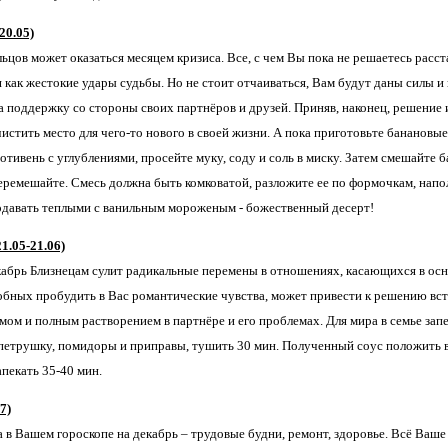
20.05)
ьцов может оказаться месяцем кризиса. Все, с чем Вы пока не решаетесь расста
 как жестокие удары судьбы. Но не стоит отчаиваться, Вам будут даны силы и
а поддержку со стороны своих партнёров и друзей. Приняв, наконец, решение и
истить место для чего-то нового в своей жизни. А пока приготовьте банановые
тивень с углублениями, просейте муку, соду и соль в миску. Затем смешайте б
еремешайте. Смесь должна быть комковатой, разложите ее по формочкам, напол
давать теплыми с ванильным мороженым - божественный десерт!
.05-21.06)
кабрь Близнецам сулит радикальные перемены в отношениях, касающихся в осн
обных пробудить в Вас романтические чувства, может привести к решению всту
мом и полным растворением в партнёре и его проблемах. Для мира в семье зап
 петрушку, помидоры и приправы, тушить 30 мин. Полученный соус положить в
пекать 35-40 мин.
7)
 в Вашем гороскопе на декабрь – трудовые будни, ремонт, здоровье. Всё Ваш