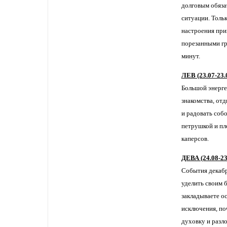
долговым обяза
ситуации. Толь
настроения при
порезанными гри
минут.
ЛЕВ (23.07-23.
Большой энерге
знакомства, отд
и радовать соб
петрушкой и пло
каперсов.
ДЕВА (24.08-23
События декабр
уделить своим 
закладываете о
исключения, по
духовку и разло