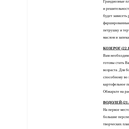
Грандиозные пл
и решительност
будет зависеть
фаршированные 
петрушку и тер
маслом и запека
КОЗЕРОГ (22.1
Вам необходим 
готовы стать В
возраста. Для 
способному во 
картофельное п
Обжарьте на ра
ВОДОЛЕЙ (21.0
На первое мест
большие перспе
творческих план