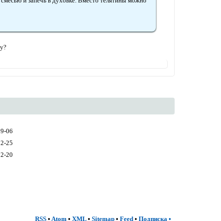
й смесью и запечь в духовке. Вместо телятины можно
ну?
09-06
02-25
02-20
RSS
•
Atom
•
XML
•
Sitemap
•
Feed
•
Подписка
•