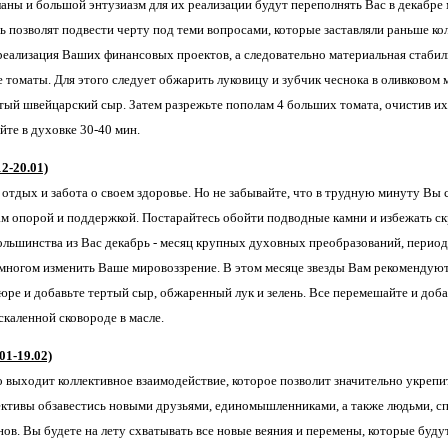
аны и большой энтузиазм для их реализации будут переполнять Вас в декабре
ь позволят подвести черту под теми вопросами, которые заставляли раньше кол
 реализация Ваших финансовых проектов, а следовательно материальная стабиль
томаты. Для этого следует обжарить луковицу и зубчик чеснока в оливковом м
тый швейцарский сыр. Затем разрежьте пополам 4 больших томата, очистив и
йте в духовке 30-40 мин.
2-20.01)
отдых и забота о своем здоровье. Но не забывайте, что в трудную минуту Вы
ам опорой и поддержкой. Постарайтесь обойти подводные камни и избежать с
большинства из Вас декабрь - месяц крупных духовных преобразований, перио
многом изменить Ваше мировоззрение. В этом месяце звезды Вам рекомендуют
юре и добавьте тертый сыр, обжаренный лук и зелень. Все перемешайте и доба
скаленной сковороде в масле.
1-19.02)
о выходит коллективное взаимодействие, которое позволит значительно укрепи
ктивы обзавестись новыми друзьями, единомышленниками, а также людьми, сп
ов. Вы будете на лету схватывать все новые веяния и перемены, которые буду