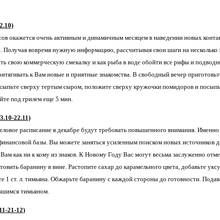
2.10)
сов окажется очень активным и динамичным месяцем в наведении новых контак
. Получая вовремя нужную информацию, рассчитывая свои шаги на несколько 
ть свою коммерческую смекалку и как рыба в воде обойти все рифы и подвод
ритягивать к Вам новые и приятные знакомства. В свободный вечер приготовь
посыпьте сверху тертым сыром, положите сверху кружочки помидоров и посып
йте под грилем еще 5 мин.
10-22.11)
деловое расписание в декабре будут требовать повышенного внимания. Именно 
инансовой базы. Вы можете заняться усиленным поиском новых источников до
 Вам как ни к кому из знаков. К Новому Году Вас могут весьма заслуженно от
овить баранину в вине. Растопите сахар до карамельного цвета, добавьте уксу
те 1 ст. л. тимьяна. Обжарьте баранину с каждой стороны до готовности. Пода
вшимся тимьяном.
1-21-12)