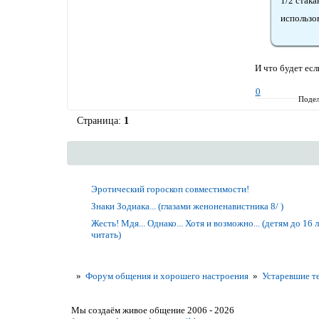
1/2 стак
использо
И что будет есл
0
Подел
Страница:
1
Эротический гороскоп совместимости!
Знаки Зодиака... (глазами женоненавистника 8/ )
Жесть! Мдя... Однако... Хотя и возможно... (детям до 16 
читать)
»
Форум общения и хорошего настроения
»
Устаревшие т
Мы создаём живое общение 2006 - 2026