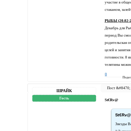
участие в общес
стаканом, зале
РЫБЫ (20.02-2
Декабрь для Ры
период Вы смож
родительская о
целей и заняти
готовности. 8 я
телятины можно
0
Подел
ШРАЙК
Гость
St€Rv@
St€Rv@
Звезды Ва