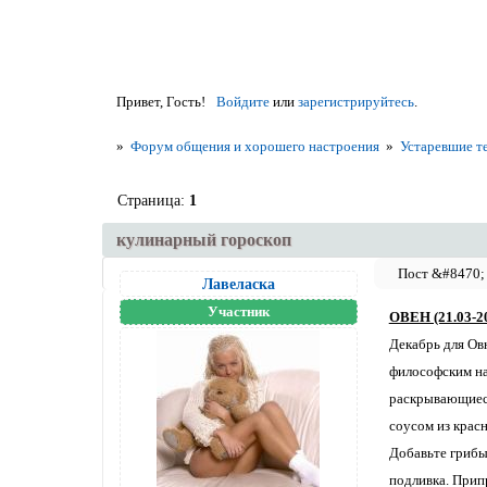
Привет, Гость!
Войдите
или
зарегистрируйтесь
.
»
Форум общения и хорошего настроения
»
Устаревшие т
Страница:
1
кулинарный гороскоп
Лавеласка
Участник
ОВЕН (21.03-20
Декабрь для Ов
философским на
раскрывающиеся
соусом из красн
Добавьте грибы,
подливка. Прип