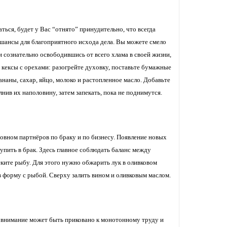
ться, будет у Вас “отнято” принудительно, что всегда
 шансы для благоприятного исхода дела. Вы можете смело
 сознательно освободившись от всего хлама в своей жизни,
 кексы с орехами: разогрейте духовку, поставьте бумажные
ананы, сахар, яйцо, молоко и растопленное масло. Добавьте
нив их наполовину, затем запекать, пока не поднимутся.
овном партнёров по браку и по бизнесу. Появление новых
пить в брак. Здесь главное соблюдать баланс между
еките рыбу. Для этого нужно обжарить лук в оливковом
 форму с рыбой. Сверху залить вином и оливковым маслом.
е внимание может быть приковано к монотонному труду и