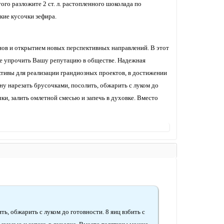
ого разложите 2 ст. л. растопленного шоколада по
кие кусочки зефира.
нов и открытием новых перспективных направлений. В этот
же упрочить Вашу репутацию в обществе. Надежная
тивы для реализации грандиозных проектов, в достижении
ну нарезать брусочками, посолить, обжарить с луком до
чки, залить омлетной смесью и запечь в духовке. Вместо
ь, обжарить с луком до готовности. 8 яиц взбить с