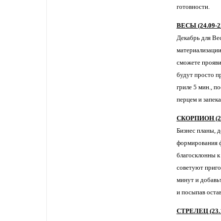
готовности.
ВЕСЫ (24.09-2
Декабрь для Ве
материализации
сможете прояви
будут просто п
гриле 5 мин., 
перцем и запека
СКОРПИОН (23.
Бизнес планы, 
формирования ф
благосклонны к
советуют пригот
минут и добавь
и посыпав оста
СТРЕЛЕЦ (23.1