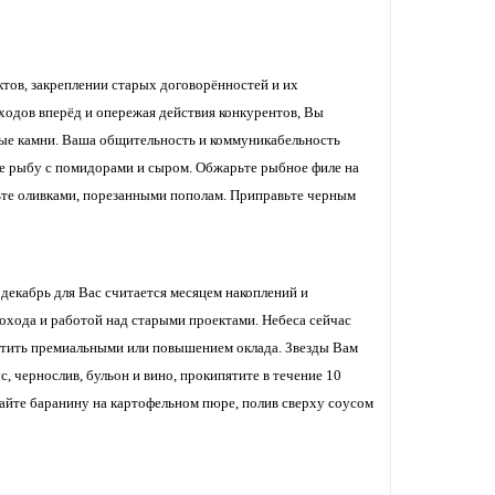
тов, закреплении старых договорённостей и их
ходов вперёд и опережая действия конкурентов, Вы
ные камни. Ваша общительность и коммуникабельность
те рыбу с помидорами и сыром. Обжарьте рыбное филе на
ьте оливками, порезанными пополам. Приправьте черным
декабрь для Вас считается месяцем накоплений и
хода и работой над старыми проектами. Небеса сейчас
метить премиальными или повышением оклада. Звезды Вам
с, чернослив, бульон и вино, прокипятите в течение 10
вайте баранину на картофельном пюре, полив сверху соусом