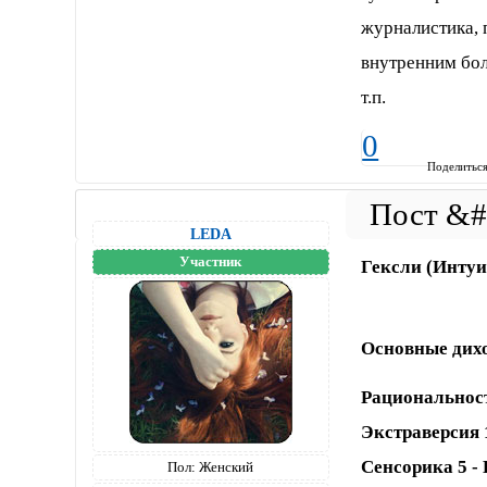
журналистика, 
внутренним бол
т.п.
0
Поделитьс
LEDA
Участник
Гексли (Интуи
Основные дих
Рациональност
Экстраверсия 
Сенсорика 5 -
Пол:
Женский