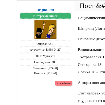
Original Sin
Интересующийся
Соционический
Штирлиц (Логик
Основные дихо
Откуда:
Ад ...
Рациональность
Возраст:
38
[1988-04-26]
Пол:
Мужской
Экстраверсия 1
Сообщений:
300
Сенсорика 13 -
Уважение:
[+24/-0]
Логика 16 - Эти
Позитив:
[+14/-0]
Авторы описани
Этот человек у
трудоголик из 