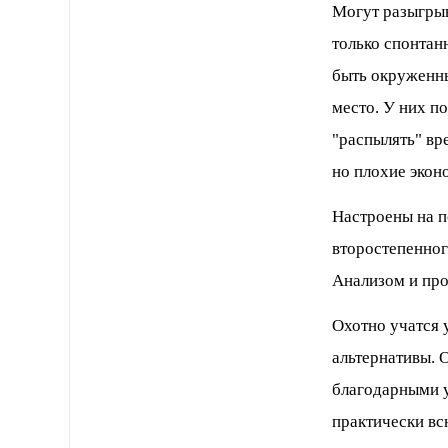
Могут разыгрыв
только спонтан
быть окруженны
место. У них по
"распылять" вр
но плохие экон
Настроены на п
второстепенного
Анализом и про
Охотно учатся 
альтернативы. 
благодарными у
практически вс