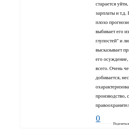
старается уйти
зарплаты и т.д
плохо прогнози
выбивает его из
глупостей" и л
высказывает пр
его осуждение, 
всего. Очень ч
добивается, не
охарактеризова
производство, 
правоохраните
0
Поделитьс