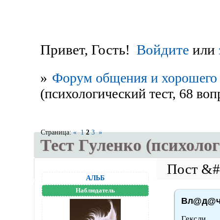
Привет, Гость!
Войдите
или
»
Форум общения и хорошего 
(психологический тест, 68 воп
Страница:
«
1
2
3
»
Тест Гуленко (психолог
АЛЬБ
Наблюдатель
Вл@д@чк
Гексли