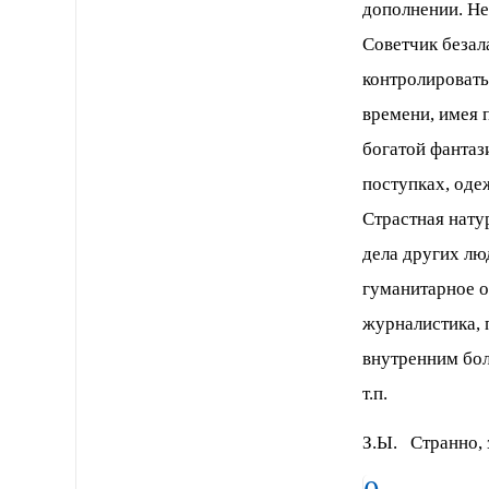
дополнении. Не
Советчик безал
контролировать
времени, имея 
богатой фантази
поступках, оде
Страстная нату
дела других лю
гуманитарное об
журналистика, 
внутренним бол
т.п.
З.Ы. Странно, 