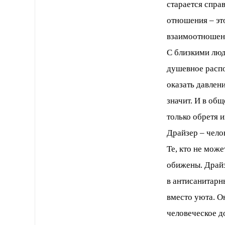
старается спра
отношения – эт
взаимоотношени
С близкими люд
душевное распо
оказать давлен
значит. И в общ
только обретя 
Драйзер – чело
Те, кто не мож
обижены. Драйз
в антисанитарн
вместо уюта. О
человеческое до