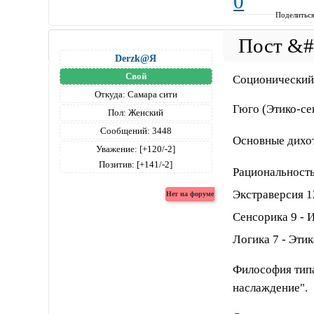
0
Поделитьс
Derzk@Я
Свой
Соционический
Откуда:
Самара сити
Гюго (Этико-се
Пол:
Женский
Сообщений:
3448
Основные дихо
Уважение:
[+120/-2]
Позитив:
[+141/-2]
Рациональность
Экстраверсия 1
Сенсорика 9 - 
Логика 7 - Этик
Философия типа
наслаждение".