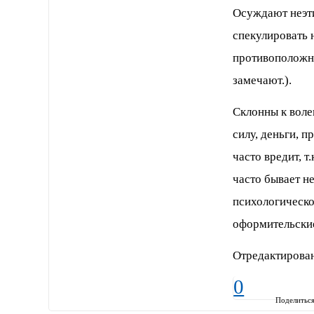
Осуждают неэти
спекулировать н
противоположно
замечают.).
Склонны к волев
силу, деньги, п
часто вредит, 
часто бывает н
психологическог
оформительские
Отредактирова
0
Поделитьс