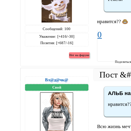
нравится??
Сообщений:
100
0
Уважение:
[+416/-30]
Позитив:
[+687/-16]
Поделитьс
Вл@д@чк@
Свой
АЛЬБ на
нравится?
Всю жизнь мечт