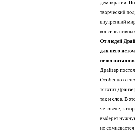
демократии. П
творческий подх
внутренний мир
консервативных
От людей Драй
для него исто
невоспитаннос
Драйзер постоя
Особенно от те
тяготит Драйзе
так и слов. В э
человеке, кото
выберет нужную
не сомневается