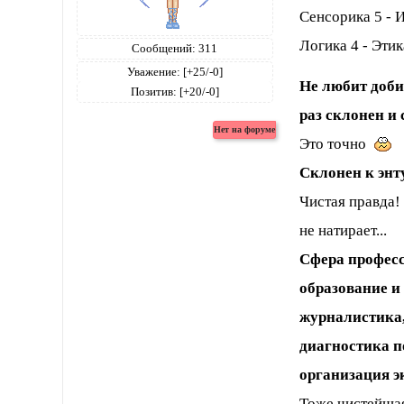
Сенсорика 5 - 
Логика 4 - Этик
Сообщений:
311
Уважение:
[+25/-0]
Не любит добив
Позитив:
[+20/-0]
раз склонен и 
Это точно
Склонен к энту
Чистая правда!
не натирает...
Сфера професс
образование и 
журналистика,
диагностика п
организация эк
Тоже чистейша