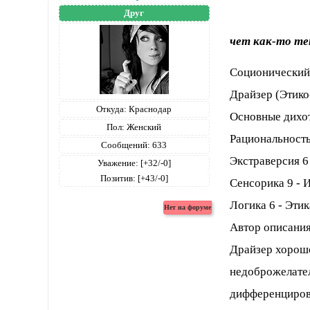
Друг
чет как-то те
Соционический
Драйзер (Этико
Откуда:
Краснодар
Основные дихо
Пол:
Женский
Рациональность
Сообщений:
633
Экстраверсия 6
Уважение:
[+32/-0]
Позитив:
[+43/-0]
Сенсорика 9 - 
Логика 6 - Этик
Автор описания
Драйзер хорошо
недоброжелате
дифференциров