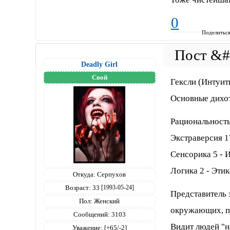
0
Поделитьс
Deadly Girl
Свой
Гексли (Интуит
Основные дихо
Рациональность
Экстраверсия 1
Сенсорика 5 - 
Логика 2 - Этик
Откуда:
Серпухов
Возраст:
33
[1993-05-24]
Представитель 
Пол:
Женский
окружающих, пр
Сообщений:
3103
Видит людей "н
Уважение:
[+65/-2]