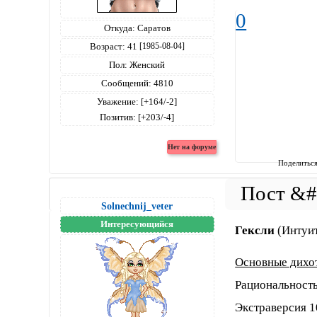
0
Откуда:
Саратов
Возраст:
41
[1985-08-04]
Пол:
Женский
Сообщений:
4810
Уважение:
[+164/-2]
Позитив:
[+203/-4]
Поделитьс
Solnechnij_veter
Интересующийся
Гексли
(Интуи
Основные дихо
Рациональность
Экстраверсия 1