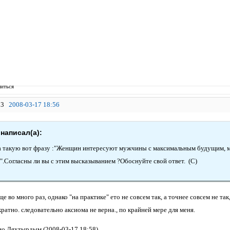
иться
3
2008-03-17 18:56
написал(а):
 такую вот фразу :"Женщин интересуют мужчины с максимальным будущим,
.Согласны ли вы с этим высказыванием ?Обоснуйте свой ответ. (С)
е во много раз, однако "на практике" ето не совсем так, а точнее совсем не т
ратно. следовательно аксиома не верна., по крайней мере для меня.
о Ляхтырдым (2008-03-17 18:58)