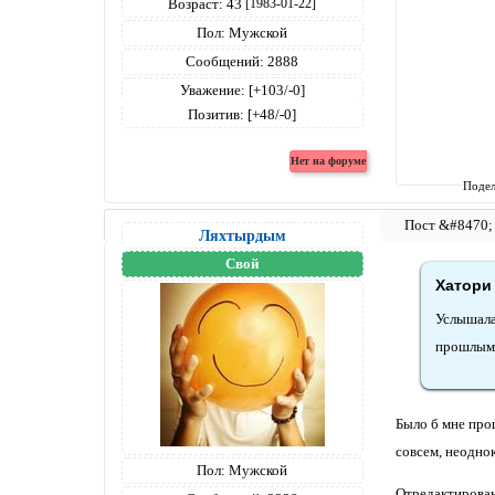
Возраст:
43
[1983-01-22]
Пол:
Мужской
Сообщений:
2888
Уважение:
[+103/-0]
Позитив:
[+48/-0]
Подел
Ляхтырдым
Свой
Хатори 
Услышала
прошлым"
Было б мне прощ
совсем, неоднок
Пол:
Мужской
Отредактирован