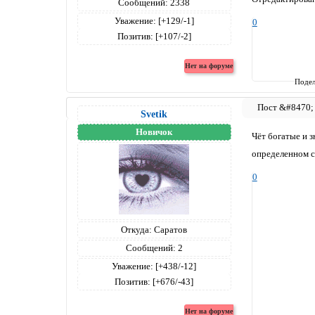
Сообщений:
2338
Уважение:
[+129/-1]
0
Позитив:
[+107/-2]
Подел
Svetik
Новичок
Чёт богатые и з
определенном с
0
Откуда:
Саратов
Сообщений:
2
Уважение:
[+438/-12]
Позитив:
[+676/-43]