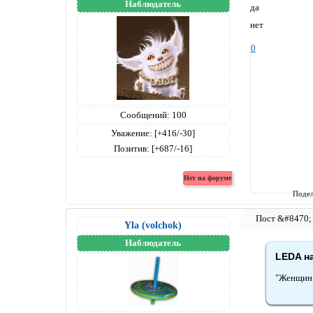
Наблюдатель
да
нет
0
Сообщений:
100
Уважение:
[+416/-30]
Позитив:
[+687/-16]
Подел
Yla (volchok)
Наблюдатель
LEDA на
"Женщин 