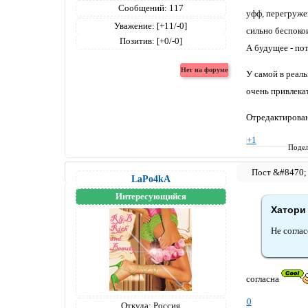
Сообщений:
117
уфф, перегружен
Уважение:
[+11/-0]
сильно беспокои
Позитив:
[+0/-0]
А будущее - пот
У самой в реаль
очень привлека
Отредактировано
+1
Подел
LaPo4kA
Интересующийся
Хатори 
Не соглас
согласна
0
Откуда:
Россия