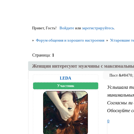
Привет, Гость!
Войдите
или
зарегистрируйтесь
.
»
Форум общения и хорошего настроения
»
Устаревшие т
Страница:
1
Женщин интересуют мужчины с максимальн
LEDA
Участник
Услышала та
минимальны
Согласны ли
Обоснуйте с
0