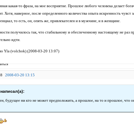
ная какая-то фраза, на мое восприятие. Прошлое любого человека делает бога
т. Хотя, наверное, после определенного количества опыта искренность чувст з
енциал, то есть, он, опять же, привлекателен и в мужчине, и в женщине.
ности получилось так, что стабильному и обеспеченному настоящему не раз пре
тельно идти.
 Yla (volchok) (2008-03-20 13:07)
иться
8
2008-03-20 13:15
написал(а):
ен, будущее ни кто не может предположить, а прошлое, на то и прошлое, что он