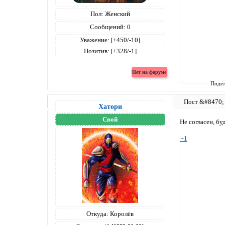
Пол:
Женский
Сообщений:
0
Уважение:
[+450/-10]
Позитив:
[+328/-1]
Подел
Хатори
Свой
Не согласен, бу
+1
Откуда:
Королёв