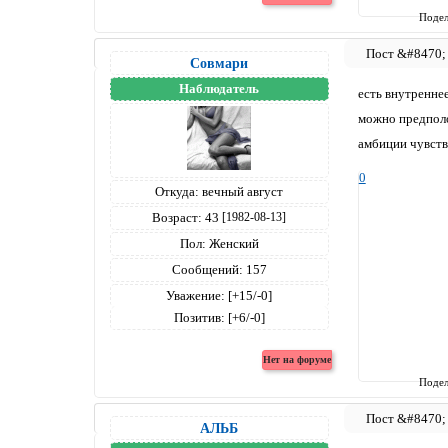
Подел
Совмари
Наблюдатель
есть внутренне
можно предполо
амбиции чувств
0
Откуда:
вечный август
Возраст:
43
[1982-08-13]
Пол:
Женский
Сообщений:
157
Уважение:
[+15/-0]
Позитив:
[+6/-0]
Подел
АЛЬБ