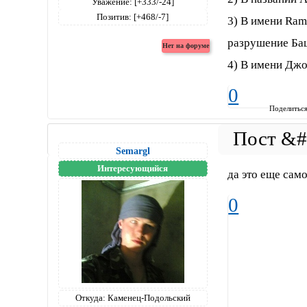
Уважение:
[+333/-24]
Позитив:
[+468/-7]
3) В имени Ram
разрушение Баш
4) В имени Джо
0
Поделитьс
Semargl
Интересующийся
да это еще сам
0
Откуда:
Каменец-Подольский