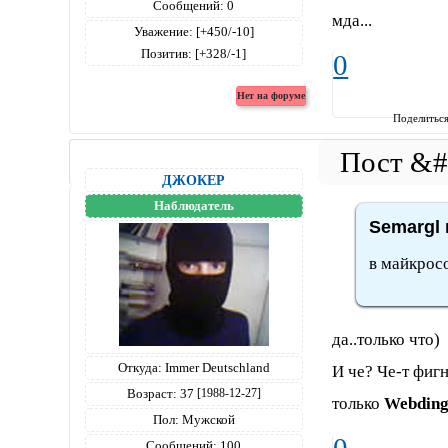
Сообщений:
0
мда...
Уважение:
[+450/-10]
Позитив:
[+328/-1]
0
Поделитьс
ДЖОКЕР
Наблюдатель
Semargl 
в майкрос
да..только что)
Откуда:
Immer Deutschland
И че? Че-т фиг
Возраст:
37
[1988-12-27]
только
Webding
Пол:
Мужской
Сообщений:
100