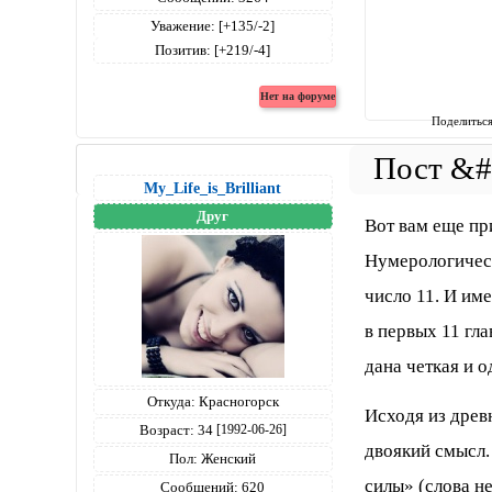
Уважение:
[+135/-2]
Позитив:
[+219/-4]
Поделитьс
My_Life_is_Brilliant
Друг
Вот вам еще пр
Нумерологичес
число 11. И име
в первых 11 гла
дана четкая и 
Откуда:
Красногорск
Исходя из древ
Возраст:
34
[1992-06-26]
двоякий смысл.
Пол:
Женский
силы» (слова н
Сообщений:
620