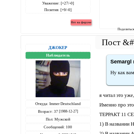
Уважение:
[+27/-0]
Позитив:
[+9/-0]
Поделитьс
ДЖОКЕР
Наблюдатель
Semargl 
Ну как ва
я читал это уже
Откуда:
Immer Deutschland
Именно про это
Возраст:
37
[1988-12-27]
ТЕРРАКТ 11 С
Пол:
Мужской
1) В названии 
Сообщений:
100
2) В названии А