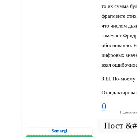
то их сумма буд
фрагменте стих
что числом дьяв
замечает Фридри
обоснованно. Е
цифровых значе
взял ошибочное
З.Ы. По-моему 
Отредактирован
0
Поделитьс
Semargl