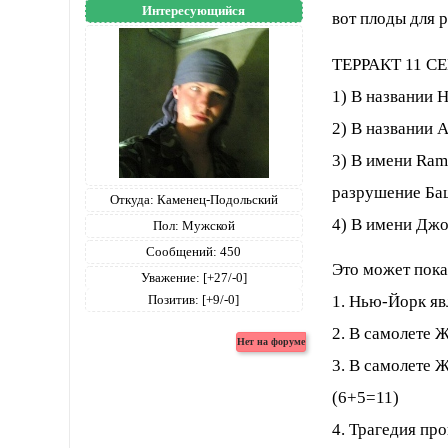
Интересующийся
вот плоды для 
ТЕРРАКТ 11 С
1) В названии 
2) В названии А
3) В имени Ram
разрушение Баш
Откуда:
Каменец-Подольский
4) В имени Джо
Пол:
Мужской
Сообщений:
450
Это может пока
Уважение:
[+27/-0]
1. Нью-Йорк яв
Позитив:
[+9/-0]
2. В самолете 
3. В самолете 
(6+5=11)
4. Трагедия пр