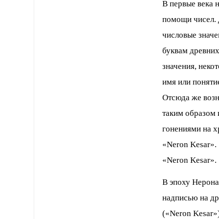
В первые века 
помощи чисел. 
числовые значе
буквам древних
значения, неко
имя или поняти
Отсюда же возн
таким образом 
гонениями на х
«Neron Kesar».
«Neron Kesar».
В эпоху Нерона
надписью на древнееврейском « קסר
(«Neron Kesar»