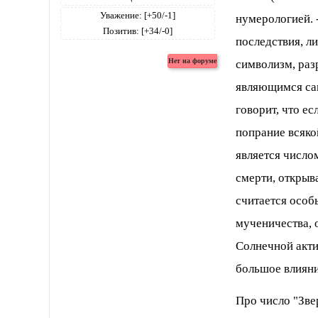
Уважение:
[+50/-1]
нумерологией. 
Позитив:
[+34/-0]
последствия, л
символизм, ра
являющимся сам
говорит, что ес
попрание всяко
является число
смерти, открыв
считается особ
мученичества, 
Солнечной акти
большое влияни
Про число "Зве