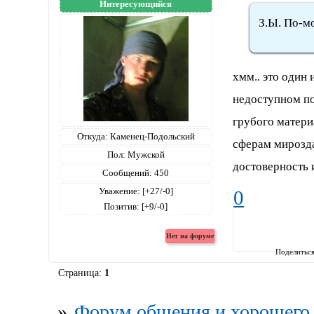
Интересующийся
З.Ы. По-мо
хмм.. это один 
недоступном по
грубого матери
Откуда:
Каменец-Подольский
сферам мирозда
Пол:
Мужской
достоверность 
Сообщений:
450
Уважение:
[+27/-0]
0
Позитив:
[+9/-0]
Поделитьс
Страница:
1
»
Форум общения и хорошего 