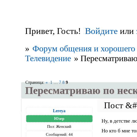
Привет, Гость!
Войдите
или
»
Форум общения и хорошего 
Телевидение
»
Пересматриваю 
Страница:
«
1
…
7
8
9
Пересматриваю по неск
Lereya
Юзер
Ну, в детстве 
Пол:
Женский
Но кто б мне то
Сообщений:
44