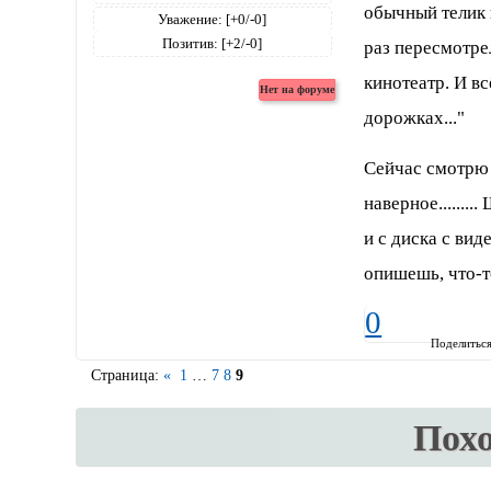
обычный телик 
Уважение:
[+0/-0]
Позитив:
[+2/-0]
раз пересмотре
кинотеатр. И в
дорожках..."
Сейчас смотрю 
наверное.......
и с диска с вид
опишешь, что-т
0
Поделитьс
Страница:
«
1
…
7
8
9
Пох