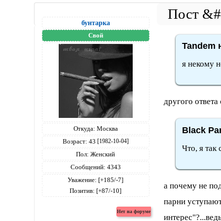
бунтарка
Свой
Tandem н
я некому 
другого ответа 
Откуда:
Москва
Black Pa
Возраст:
43
[1982-10-04]
Что, я так
Пол:
Женский
Сообщений:
4343
Уважение:
[+185/-7]
а почему не по
Позитив:
[+87/-10]
парни уступают
интерес"?...ве