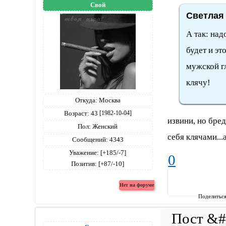
Свой
Светлая 
А так: над
будет и эт
мужской гл
клячу!
Откуда:
Москва
Возраст:
43
[1982-10-04]
извини, но бре
Пол:
Женский
себя клячами...
Сообщений:
4343
Уважение:
[+185/-7]
0
Позитив:
[+87/-10]
Поделитьс