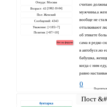
Откуда:
Москва
считаю должны.
Возраст:
43
[1982-10-04]
мужчины.а женщ
Пол:
Женский
вообще не стал
Сообщений:
4343
отталкивают лиж
Уважение:
[+185/-7]
Позитив:
[+87/-10]
об этикете боль
сама я редко си
в автобусе.но 
бабушка, женщин
когда с ним еду
равно настаивае
0
Поделитьс
бунтарка