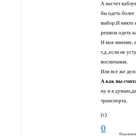
А насчет каблук
бы одеть более
выбор.И никто 
решила одеть ка
И мое мнение, 
т.д.,если не ус
воспитания.
Или все же дело
А как вы счит
ну и я думаю,д
транспорта.
(с)
0
Поделитьс