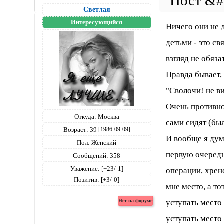
Светлая
Интересующийся
Ничего они не 
детьми - это св
взгляд не обяза
Правда бывает,
"Сволочи! не ви
Очень противно,
Откуда:
Москва
сами сидят (был
Возраст:
39
[1986-09-09]
И вообще я дума
Пол:
Женский
первую очередь
Сообщений:
358
Уважение:
[+23/-1]
операции, хрен
Позитив:
[+3/-0]
мне место, а то
уступать место 
уступать место 