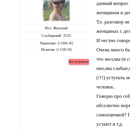
данный вопрос 
женщинам и де
Т.е. разговор 
Пол:
Женский
женщинах с дет
Сообщений:
3155
И честно говор
Уважение:
[+104/-0]
Очень много был
Позитив:
[+120/-0]
что мол,мы (в 
них,мы слабые,
(!!!) уступать 
человек .
Говорю про себ
абсолютно норм
самооценкой? П
устают и т.д.