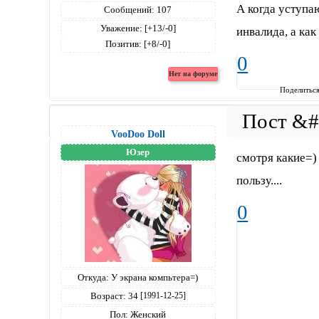
А когда уступа
Сообщений:
107
Уважение:
[+13/-0]
инвалида, а ка
Позитив:
[+8/-0]
0
Поделитьс
VooDoo Doll
Юзер
смотря какие=)
пользу....
0
Откуда:
У экрана компьтера=)
Возраст:
34
[1991-12-25]
Пол:
Женский