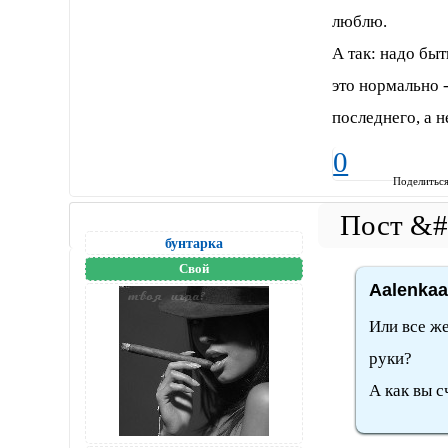
люблю.
А так: надо быт
это нормально 
последнего, а 
0
Поделитьс
бунтарка
Свой
Aalenkaa
Или все же
руки?
А как вы с