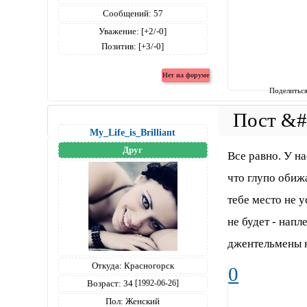
Сообщений:
57
Уважение:
[+2/-0]
Позитив:
[+3/-0]
Поделитьс
My_Life_is_Brilliant
Друг
Все равно. У на
что глупо обижа
тебе место не 
не будет - напл
джентельмены 
Откуда:
Красногорск
0
Возраст:
34
[1992-06-26]
Пол:
Женский