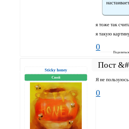
настаивает
я тоже так счит
я такую картин
0
Поделитьс
Sticky honey
Свой
Я не пользуюсь
0