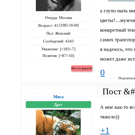
а глупо ныть ми
Откуда:
Москва
цветы?....мужч
Возраст:
43
[1982-10-04]
конкретный текс
Пол:
Женский
самих транспорт
Сообщений:
4343
я надеюсь, что
Уважение:
[+185/-7]
Позитив:
[+87/-10]
может даже ис
0
Поделитьс
Миса
Друг
А мне как-то вс
тяжело))
+1