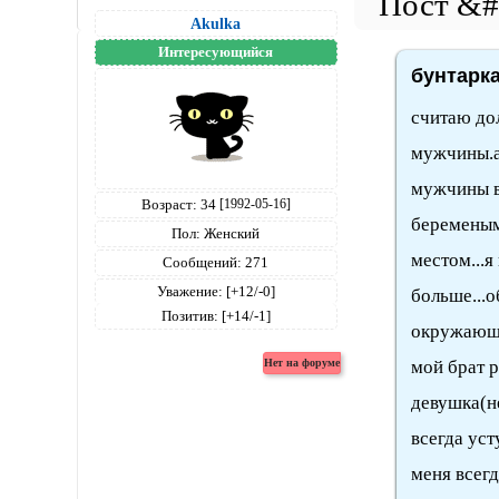
Akulka
Интересующийся
бунтарка
считаю дол
мужчины.а 
мужчины в
Возраст:
34
[1992-05-16]
беременым.
Пол:
Женский
местом...я
Сообщений:
271
Уважение:
[+12/-0]
больше...о
Позитив:
[+14/-1]
окружающих
мой брат р
девушка(н
всегда усту
меня всегд