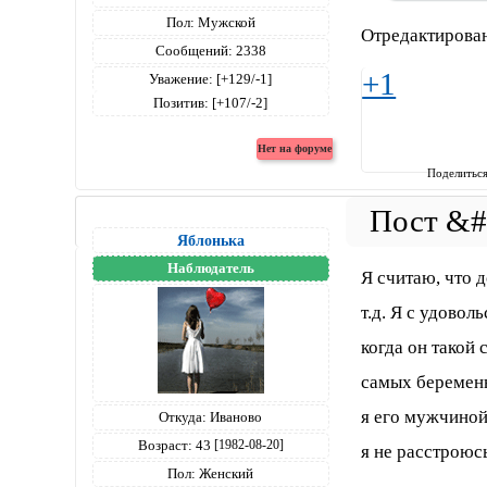
Пол:
Мужской
Отредактирова
Сообщений:
2338
+1
Уважение:
[+129/-1]
Позитив:
[+107/-2]
Поделитьс
Яблонька
Наблюдатель
Я считаю, что 
т.д. Я с удово
когда он такой 
самых беременн
я его мужчиной 
Откуда:
Иваново
Возраст:
43
[1982-08-20]
я не расстроюсь
Пол:
Женский