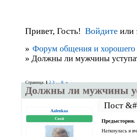
Привет, Гость!
Войдите
или
»
Форум общения и хорошего 
»
Должны ли мужчины уступать
Страница:
1
2
3
…
8
»
Должны ли мужчины ус
Aalenkaa
Свой
Предыстория.
Наткнулась я вч