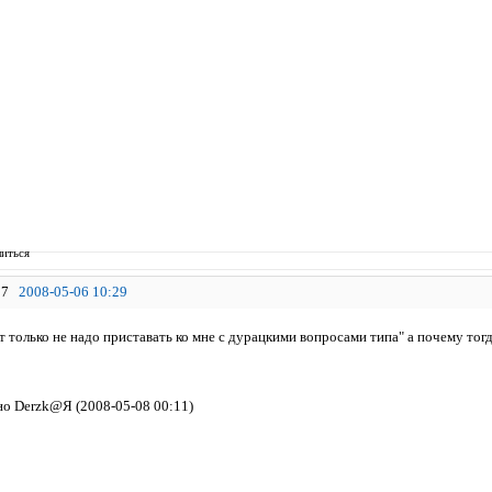
иться
7
2008-05-06 10:29
от только не надо приставать ко мне с дурацкими вопросами типа" а почему т
о Derzk@Я (2008-05-08 00:11)