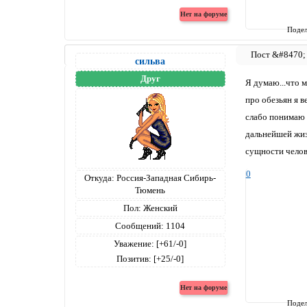
Подел
сильва
Друг
Я думаю...что 
про обезьян я в
слабо понимаю п
дальнейшей жизн
сущности челов
0
Откуда:
Россия-Западная Сибирь-
Тюмень
Пол:
Женский
Сообщений:
1104
Уважение:
[+61/-0]
Позитив:
[+25/-0]
Подел