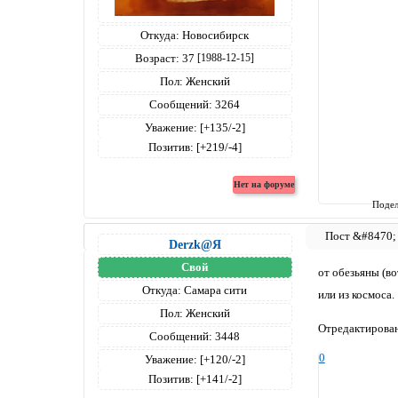
Откуда:
Новосибирск
Возраст:
37
[1988-12-15]
Пол:
Женский
Сообщений:
3264
Уважение:
[+135/-2]
Позитив:
[+219/-4]
Подел
Derzk@Я
Свой
от обезьяны (в
Откуда:
Самара сити
или из космоса.
Пол:
Женский
Отредактирован
Сообщений:
3448
0
Уважение:
[+120/-2]
Позитив:
[+141/-2]