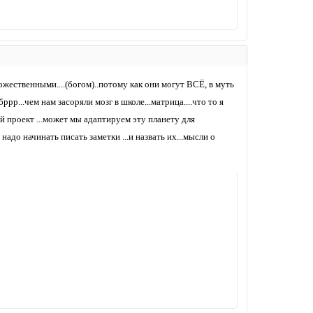
жественными....(богом)..потому как они могут ВСЁ, в муть
ррр...чем нам засоряли мозг в школе...матрица....что то я
ой проект ...может мы адаптируем эту планету для
адо начинать писать заметки ...и назвать их...мысли о