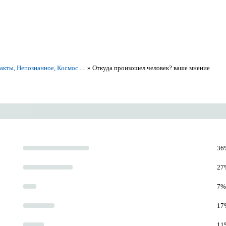
кты, Непознанное, Космос ...
»
Откуда произошел человек? ваше мнение
36%
27%
7% 
17%
11%