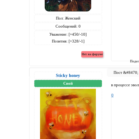
Пол:
Женский
Сообщений:
0
Уважение:
[+450/-10]
Позитив:
[+328/-1]
Подел
Sticky honey
Свой
в процессе эво
0