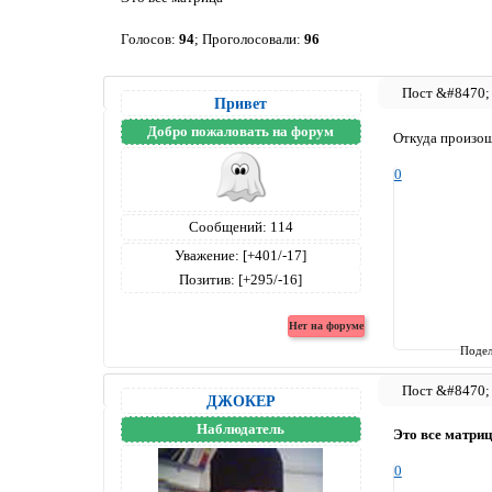
Голосов:
94
;
Проголосовали:
96
Привет
Добро пожаловать на форум
Откуда произош
0
Сообщений:
114
Уважение:
[+401/-17]
Позитив:
[+295/-16]
Подел
ДЖОКЕР
Наблюдатель
Это все матри
0