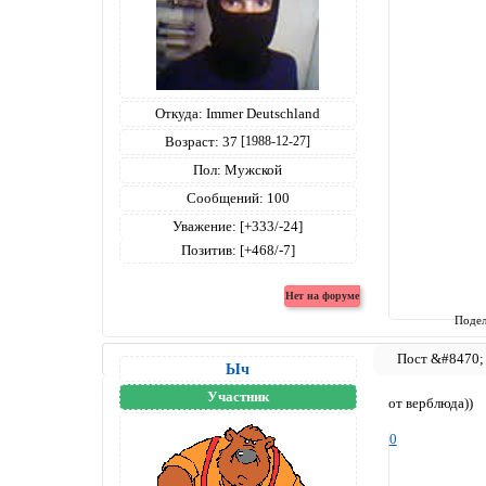
Откуда:
Immer Deutschland
Возраст:
37
[1988-12-27]
Пол:
Мужской
Сообщений:
100
Уважение:
[+333/-24]
Позитив:
[+468/-7]
Подел
Ыч
Участник
от верблюда))
0