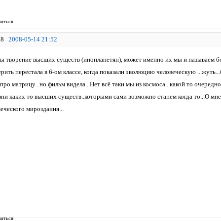
иться
8
2008-05-14 21:52
мы творение высших существ (инопланетян), может именно их мы и называем бо
ерить перестала в 6-ом классе, когда показали эволюцию человеческую ...жуть...б
ро матрицу...но фильм видела...Нет всё таки мы из космоса...какой то очередн
и каких то высших существ..которыми сами возможно станем когда то...О мне н
еческого мироздания...
иться