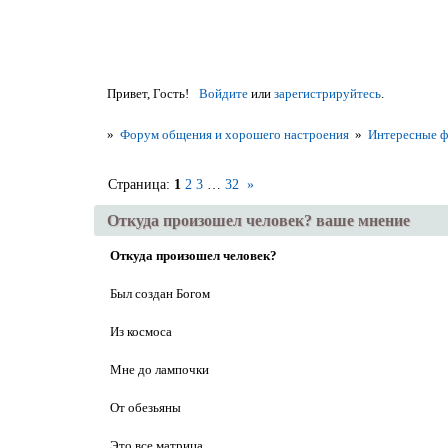
Привет, Гость!
Войдите
или
зарегистрируйтесь
.
»
Форум общения и хорошего настроения
»
Интересные фа
Страница:
1
2
3
…
32
»
Откуда произошел человек? ваше мнение
Откуда произошел человек?
Был создан Богом
Из космоса
Мне до лампочки
От обезьяны
Это все матрица