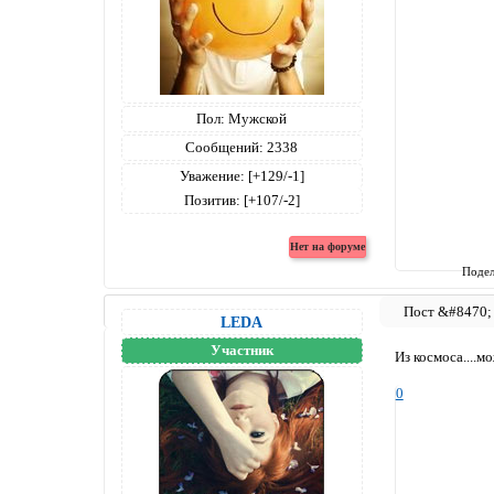
Пол:
Мужской
Сообщений:
2338
Уважение:
[+129/-1]
Позитив:
[+107/-2]
Подел
LEDA
Участник
Из космоса....м
0