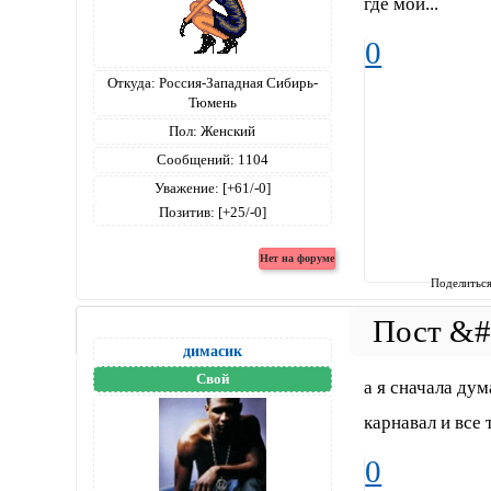
где мои...
0
Откуда:
Россия-Западная Сибирь-
Тюмень
Пол:
Женский
Сообщений:
1104
Уважение:
[+61/-0]
Позитив:
[+25/-0]
Поделитьс
димасик
Свой
а я сначала дум
карнавал и все 
0