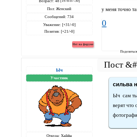
Возраст:
48
[1978-07-30]
у меня точно та
Пол:
Женский
Сообщений:
734
0
Уважение:
[+31/-0]
Позитив:
[+21/-0]
Поделитьс
Ыч
Участник
сильва н
Ыч сам ты 
верят что 
фотографию
Откуда:
Хайфа