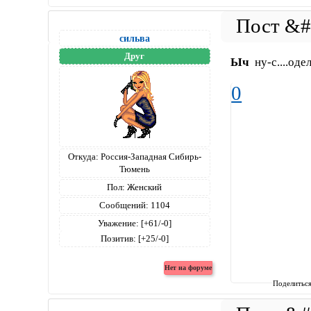
сильва
Друг
Ыч
ну-с....одела
0
Откуда:
Россия-Западная Сибирь-
Тюмень
Пол:
Женский
Сообщений:
1104
Уважение:
[+61/-0]
Позитив:
[+25/-0]
Поделитьс