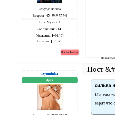
Откуда:
москва
Возраст:
45
[1980-12-16]
Пол:
Мужской
Сообщений:
2141
Уважение:
[+91/-0]
Позитив:
[+78/-0]
Поделитьс
Izyuminka
Друг
сильва н
Ыч сам ты 
верят что 