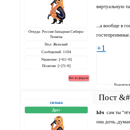
виртуальную т
...а вообще в г
Откуда:
Россия-Западная Сибирь-
гостепреимные..
Тюмень
Пол:
Женский
+1
Сообщений:
1104
Уважение:
[+61/-0]
Позитив:
[+25/-0]
Поделитьс
сильва
Друг
Ыч
сам ты "тётя
она дочь..дума