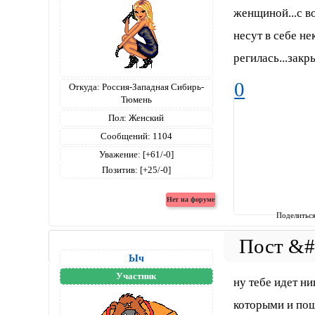
женщиной...с в
несут в себе н
регилась...закр
0
Откуда:
Россия-Западная Сибирь-
Тюмень
Пол:
Женский
Сообщений:
1104
Уважение:
[+61/-0]
Позитив:
[+25/-0]
Поделитьс
Ыч
Участник
ну тебе идет ни
которыми и пош