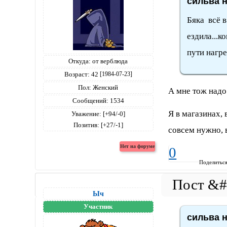
сильва н
Бяка всё в
ездила...к
пути нагре
Откуда:
от верблюда
Возраст:
42
[1984-07-23]
Пол:
Женский
А мне тож надо 
Сообщений:
1534
Я в магазинах, 
Уважение:
[+94/-0]
Позитив:
[+27/-1]
совсем нужно, в
0
Поделитьс
Ыч
Участник
сильва н