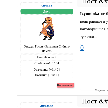
сильва
Друг
Izyuminka
не б
ведь раньше в 
наговоришься, 
туточки...
0
Откуда:
Россия-Западная Сибирь-
Тюмень
Пол:
Женский
Сообщений:
1104
Уважение:
[+61/-0]
Позитив:
[+25/-0]
Поделитьс
димасик