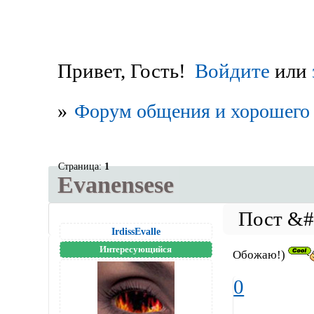
Привет, Гость!
Войдите
или
»
Форум общения и хорошего 
Страница:
1
Evanensese
IrdissEvalle
Интересующийся
Обожаю!)
0