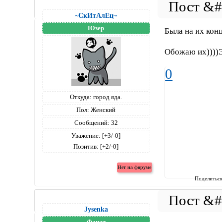
~СкИтАлЕц~
Юзер
Была на их конц
Обожаю их))))Э
0
Откуда:
город яда.
Пол:
Женский
Сообщений:
32
Уважение:
[+3/-0]
Позитив:
[+2/-0]
Поделитьс
Jysenka
Фанат