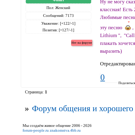
Ну не могу ска
Пол:
Женский
классная! Есть 
Сообщений:
7173
Любимые песни: 
Уважение:
[+122/-1]
эту песню
,
Позитив:
[+127/-1]
Lithium ", "Cal
плакать хочется
выразить)
Отредактирован
0
Поделитьс
Страница:
1
»
Форум общения и хорошего 
Мы создаём живое общение 2006 - 2026
forum-people.ru
znakomstva.4bb.ru