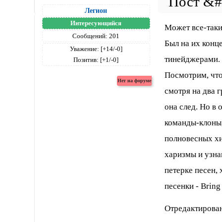
Легион
Интересующийся
Может все-таки
Сообщений:
201
Был на их конце
Уважение:
[+14/-0]
тинейджерами. 
Позитив:
[+1/-0]
Посмотрим, что
смотря на два г
она след. Но в
команды-клоны,
полновесных хи
харизмы и узна
петерке песен, 
песенки - Bring
Отредактирован