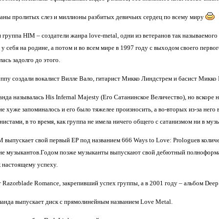
еаны пролитых слез и миллионы разбитых девичьих сердец по всему миру
 группа HIM – создатели жанра love-metal, одни из ветеранов так называемог
 у себя на родине, а потом и во всем мире в 1997 году с выходом своего первог
лась задолго до этого.
уппу создали вокалист Вилле Вало, гитарист Микко Линдстрем и басист Микко 
нда называлась His Infernal Majesty (Его Сатанинское Величество), но вскоре
е хуже запоминалось и его было тяжелее произносить, а во-вторых из-за него
нистами, в то время, как группа не имела ничего общего с сатанизмом ни в му
M выпускает свой первый EP под названием 666 Ways to Love: Prologueв колич
не музыкантов.Годом позже музыканты выпускают свой дебютный полноформатн
к настоящему успеху.
Razorblade Romance, закрепивший успех группы, а в 2001 году – альбом Deep S
манда выпускает диск с прямолинейным названием Love Metal.