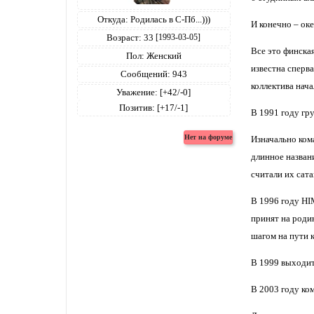
Откуда:
Родилась в С-Пб...)))
И конечно – ок
Возраст:
33
[1993-03-05]
Все это финская
Пол:
Женский
известна сперва
Сообщений:
943
коллектива нача
Уважение:
[+42/-0]
Позитив:
[+17/-1]
В 1991 году гр
Изначально кома
длинное названи
считали их сата
В 1996 году HI
принят на роди
шагом на пути 
В 1999 выходит 
В 2003 году ко