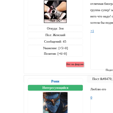
отличная биогр
группа супер! з
него что надо!
хотела бы подме
Откуда:
Зея
+1
Пол:
Женский
Сообщений:
45
Уважение:
[+5/-0]
Позитив:
[+6/-0]
Подел
Рони
Интересующийся
Люблю его
0