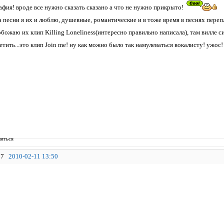
афия! вроде все нужно сказать сказано а что не нужно прикрыто!
а песни я их и люблю, душевные, романтические и в тоже время в песнях переп
 обожаю их клип Killing Loneliness(интересно правильно написала), там вилл
тить...это клип Join me! ну как можно было так намулеваться вокалисту! ужос! я 
иться
7
2010-02-11 13:50