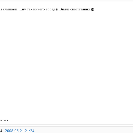
аз слышала.....ну так ничего вроде)а Вилле симпатяшка)))
иться
4
2008-06-21 21:24