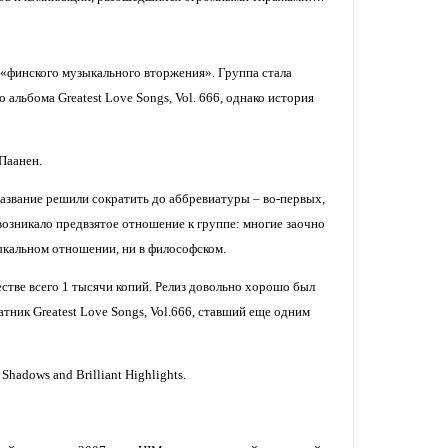
о «финского музыкального вторжения». Группа стала
о альбома Greatest Love Songs, Vol. 666, однако история
Паанен.
 название решили сократить до аббревиатуры – во-первых,
 возникало предвзятое отношение к группе: многие заочно
зыкальном отношении, ни в философском.
естве всего 1 тысячи копий. Релиз довольно хорошо был
ик Greatest Love Songs, Vol.666, ставший еще одним
hadows and Brilliant Highlights.