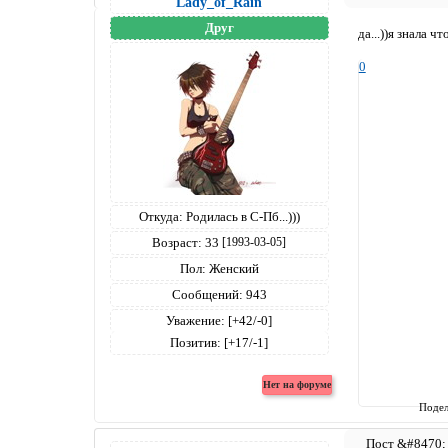
Lady_of_Rain
Друг
да...))я знала ч
0
Откуда:
Родилась в С-Пб...)))
Возраст:
33
[1993-03-05]
Пол:
Женский
Сообщений:
943
Уважение:
[+42/-0]
Позитив:
[+17/-1]
Подел