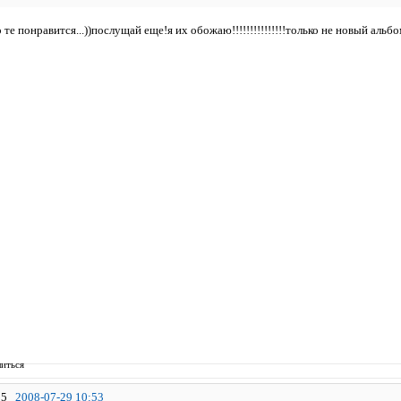
то те понравится...))послущай еще!я их обожаю!!!!!!!!!!!!!!!только не новый альбом
иться
5
2008-07-29 10:53