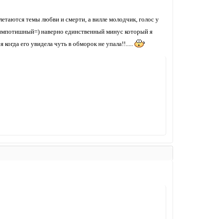
летаются темы любви и смерти, а вилле молодчик, голос у
е симпотишный=) наверно единственный минус который я
когда его увидела чуть в обморок не упала!!.....