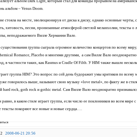
еализует альбом Dark Light, который стал для команды прорывом на американс
нь альбом – Venus Doom.
не стояла на месте, эволюционируя от диска к диску, однако основные черты,
ть, хитовость, песни, пронизанные атмосферой светлой меланхолии, тексты о л
пы, неподражаемого Вилле Херманни Вало.
 существования группа сыграла огромное количество концертов по всему миру, в
Chemical Romance, Placebo и многими другими, а сам Вилле Вало неоднократно
д, в частности таких, как Rasmus и Cradle Of Filth. У HIM также вышло неско
грает группа HIM? Это вопрос по сей день будоражит умы критиков по всему ми
 уже говорилось выше, называют свою музыку «love metal», по факту же в сти
й hard rock, goth rock и gothic metal. Сам Вилле Вало неоднократно признавалс
и равно, в каком стиле играет группа, если число ее поклонников во всем мире
 тексты покоряют все новые и новые сердца….
иться
2
2008-06-21 20:56