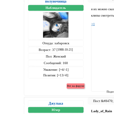
полуночница
Наблюдатель
я их можно ска
клипы смотреть
+1
Откуда:
хабаровск
Возраст:
37
[1988-10-21]
Пол:
Женский
Сообщений:
160
Уважение:
[+4/-1]
Позитив:
[+13/-0]
Подел
Джулька
Юзер
Lady_of_Rain