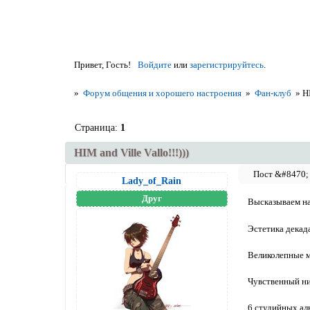
Привет, Гость!
Войдите
или
зарегистрируйтесь
.
»
Форум общения и хорошего настроения
»
Фан-клуб
»
HI
Страница:
1
HIM and Ville Vallo!!!)))
Lady_of_Rain
Друг
Высказываем на
Эстетика декад
Великолепные 
Чувственный ни
6 студийных ал