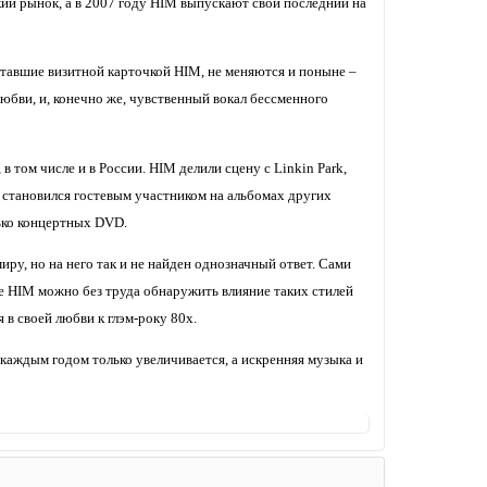
кий рынок, а в 2007 году HIM выпускают свой последний на
 ставшие визитной карточкой HIM, не меняются и поныне –
юбви, и, конечно же, чувственный вокал бессменного
 том числе и в России. HIM делили сцену с Linkin Park,
 становился гостевым участником на альбомах других
лько концертных DVD.
ру, но на него так и не найден однозначный ответ. Сами
ле HIM можно без труда обнаружить влияние таких стилей
я в своей любви к глэм-року 80х.
 с каждым годом только увеличивается, а искренняя музыка и