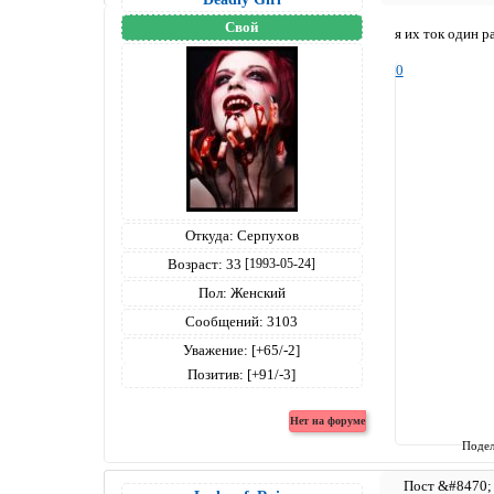
Свой
я их ток один р
0
Откуда:
Серпухов
Возраст:
33
[1993-05-24]
Пол:
Женский
Сообщений:
3103
Уважение:
[+65/-2]
Позитив:
[+91/-3]
Подел