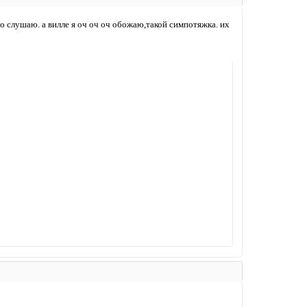
о слушаю. а вилле я оч оч оч обожаю,такой симпотяжка. их