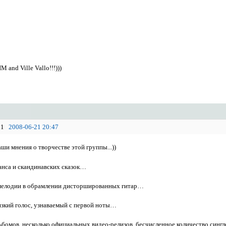
M and Ville Vallo!!!)))
1
2008-06-21 20:47
ши мнения о творчестве этой группы...))
анса и скандинавских сказок…
мелодии в обрамлении дисторшированных гитар…
зкий голос, узнаваемый с первой ноты…
ьбомов, несколько официальных видео-релизов, бесчисленное количество син