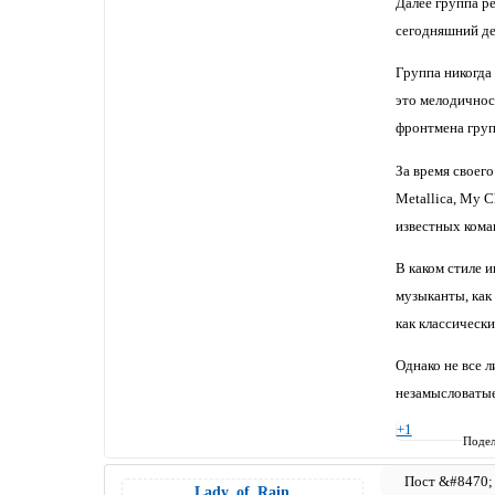
Далее группа р
сегодняшний де
Группа никогда 
это мелодичнос
фронтмена груп
За время своего
Metallica, My 
известных коман
В каком стиле и
музыканты, как
как классически
Однако не все л
незамысловатые
+1
Подел
Lady_of_Rain