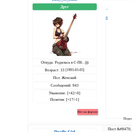
Друг
...
0
Откуда:
Родилась в С-Пб...)))
Возраст:
33
[1993-03-05]
Пол:
Женский
Сообщений:
943
Уважение:
[+42/-0]
Позитив:
[+17/-1]
Подел
Deadly Girl