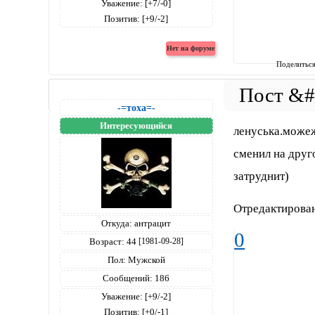
Уважение:
[+7/-0]
Позитив:
[+9/-2]
Поделитьс
-=тоха=-
Интересующийся
ленуська.можеж
сменил на друго
затруднит)
Отредактирован
Откуда:
антрацит
0
Возраст:
44
[1981-09-28]
Пол:
Мужской
Сообщений:
186
Уважение:
[+9/-2]
Позитив:
[+0/-1]