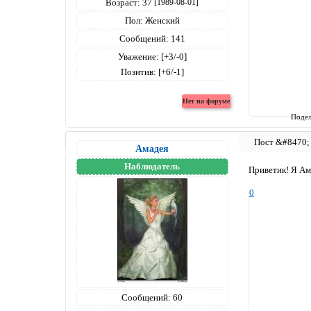
Возраст:
37
[1989-08-01]
Пол:
Женский
Сообщений:
141
Уважение:
[+3/-0]
Позитив:
[+6/-1]
Подел
Амадея
Наблюдатель
Приветик! Я Ам
0
Сообщений:
60