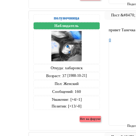
Подел
полуночница
Наблюдатель
привет Танечк
0
Откуда:
хабаровск
Возраст:
37
[1988-10-21]
Пол:
Женский
Сообщений:
160
Уважение:
[+4/-1]
Позитив:
[+13/-0]
Подел