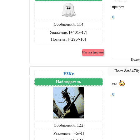
привет
0
Сообщений:
114
Уважение:
[+401/-17]
Позитив:
[+295/-16]
Подел
F3Ke
Наблюдатель
хм.
0
Сообщений:
122
Уважение:
[+5/-1]