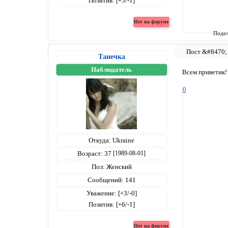
Позитив:
[+5/-1]
Подел
Танечка
Наблюдатель
Всем приветик!
0
Откуда:
Ukraine
Возраст:
37
[1989-08-01]
Пол:
Женский
Сообщений:
141
Уважение:
[+3/-0]
Позитив:
[+6/-1]