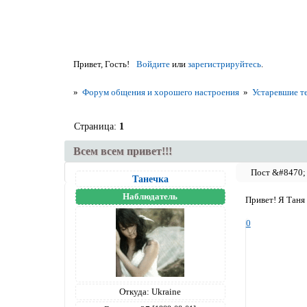
Привет, Гость!
Войдите
или
зарегистрируйтесь
.
»
Форум общения и хорошего настроения
»
Устаревшие т
Страница:
1
Всем всем привет!!!
Танечка
Наблюдатель
Привет! Я Таня
0
Откуда:
Ukraine