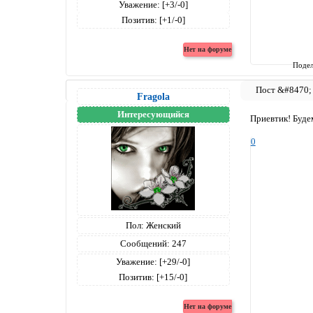
Уважение:
[+3/-0]
Позитив:
[+1/-0]
Подел
Fragola
Интересующийся
Приевтик! Буде
0
Пол:
Женский
Сообщений:
247
Уважение:
[+29/-0]
Позитив:
[+15/-0]