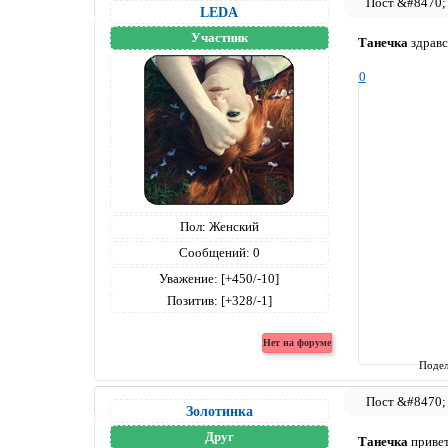
LEDA
Участник
Танечка
здравс
0
Пол:
Женский
Сообщений:
0
Уважение:
[+450/-10]
Позитив:
[+328/-1]
Подел
Золотинка
Друг
Танечка
привет