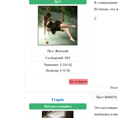
Друг
К сумашедшим ф
И считаю, что к
0
Пол:
Женский
Сообщений:
693
Уважение:
[+24/-0]
Позитив:
[+5/-0]
Подел
Fragola
Интересующийся
Это настоящая к
влюбилась в кин