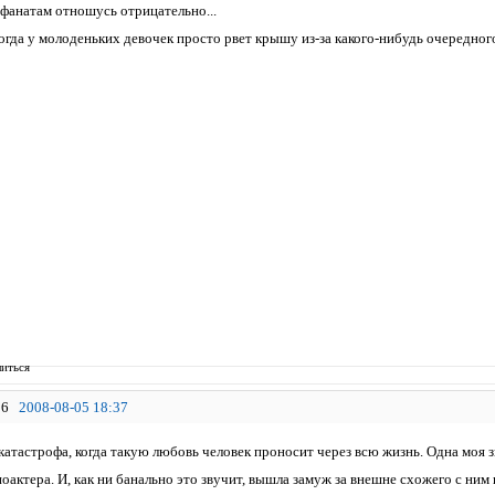
анатам отношусь отрицательно...
огда у молоденьких девочек просто рвет крышу из-за какого-нибудь очередного
иться
6
2008-08-05 18:37
атастрофа, когда такую любовь человек проносит через всю жизнь. Одна моя з
оактера. И, как ни банально это звучит, вышла замуж за внешне схожего с ним п