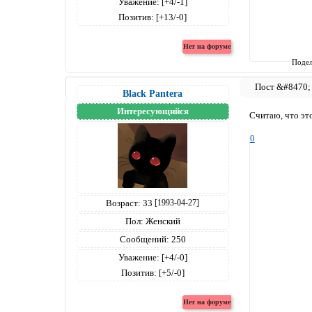
Уважение:
[+4/-1]
Позитив:
[+13/-0]
Подел
Black Pantera
Интересующийся
Считаю, что эт
0
Возраст:
33
[1993-04-27]
Пол:
Женский
Сообщений:
250
Уважение:
[+4/-0]
Позитив:
[+5/-0]