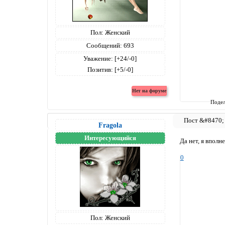
Пол:
Женский
Сообщений:
693
Уважение:
[+24/-0]
Позитив:
[+5/-0]
Подел
Fragola
Интересующийся
Да нет, я вполне
0
Пол:
Женский