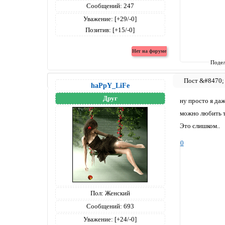
Сообщений:
247
Уважение:
[+29/-0]
Позитив:
[+15/-0]
Подел
haPpY_LiFe
Друг
ну просто я даж
можно любить тв
Это слишком..
0
Пол:
Женский
Сообщений:
693
Уважение:
[+24/-0]