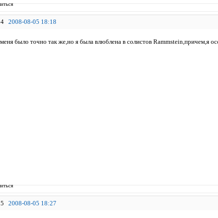
иться
4
2008-08-05 18:18
 меня было точно так же,но я была влюблена в солистов Rammstein,причем,я осо
иться
5
2008-08-05 18:27