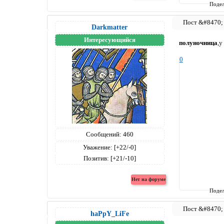
Подел
Darkmatter
Интересующийся
полуночница
,у
0
Сообщений:
460
Уважение:
[+22/-0]
Позитив:
[+21/-10]
Подел
haPpY_LiFe