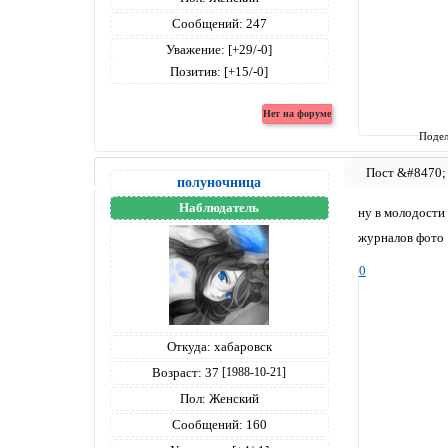
Сообщений:
247
Уважение:
[+29/-0]
Позитив:
[+15/-0]
Подел
полуночница
Наблюдатель
ну в молодости 
журналов фот
0
Откуда:
хабаровск
Возраст:
37
[1988-10-21]
Пол:
Женский
Сообщений:
160