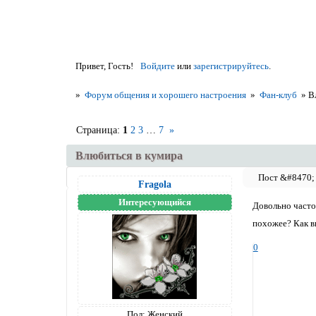
Привет, Гость!
Войдите
или
зарегистрируйтесь
.
»
Форум общения и хорошего настроения
»
Фан-клуб
»
В
Страница:
1
2
3
…
7
»
Влюбиться в кумира
Fragola
Интересующийся
Довольно часто
похожее? Как в
0
Пол:
Женский