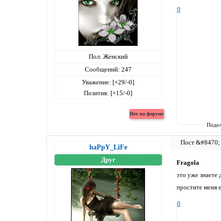
0
Пол:
Женский
Сообщений:
247
Уважение:
[+29/-0]
Позитив:
[+15/-0]
Подел
haPpY_LiFe
Друг
Fragola
это уже знаете д
простите меня е
0