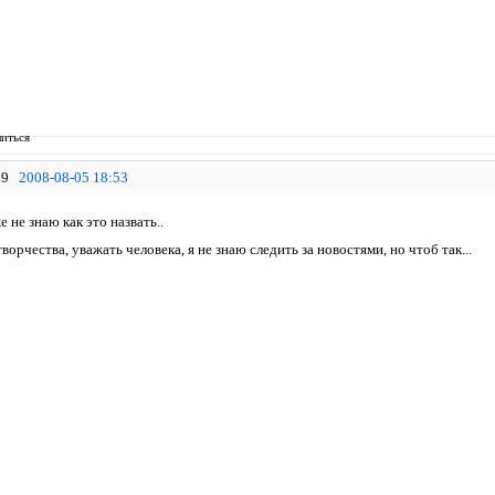
иться
9
2008-08-05 18:53
е не знаю как это назвать..
орчества, уважать человека, я не знаю следить за новостями, но чтоб так...