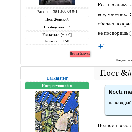
Ксати о аниме -
Возраст:
38
[1988-08-04]
все, конечно...
Пол:
Женский
обалденно краси
Сообщений:
17
не поспоришь:)
Уважение:
[+1/-0]
Позитив:
[+1/-0]
+1
Поделитьс
Darkmatter
Интересующийся
Nocturna
не каждый
Полностью согл