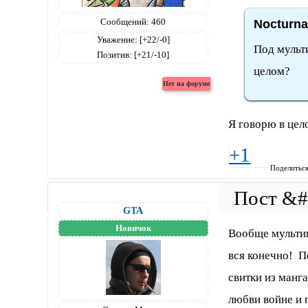
Сообщений:
460
Nocturna
Уважение:
[+22/-0]
Под мульт
Позитив:
[+21/-10]
целом?
Я говорю в цел
+1
Поделитьс
GTA
Новичок
Вообще мультип
вся конечно! П
свитки из манг
любви войне и 