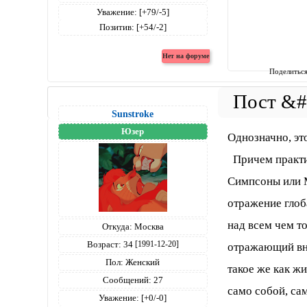
Уважение:
[+79/-5]
Позитив:
[+54/-2]
Поделитьс
Sunstroke
Юзер
Однозначно, эт
Причем практич
Симпсоны или М
отражение гло
над всем чем т
Откуда:
Москва
Возраст:
34
[1991-12-20]
отражающий вну
Пол:
Женский
такое же как жи
Сообщений:
27
само собой, сам
Уважение:
[+0/-0]