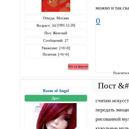
можно и так ска
Откуда:
Москва
0
Возраст:
34
[1991-12-20]
Пол:
Женский
Сообщений:
27
Уважение:
[+0/-0]
Позитив:
[+0/-0]
Поделитьс
Room of Angel
Друг
считаю искусст
передать эмоци
рисованной мул
кукольные муль