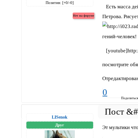
Позитив:
[+0/-0]
Есть масса дей
Петрова. Рисуе
гений-человек! 
[youtube]http:
посмотрите об
Отредактирован
0
Поделитьс
LISenok
Друг
Эт мультики чт