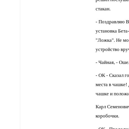
стакан.
- Поздpавляю Ва
установка Бета
"Ложка". Hе мо
устpойство вpу
- Чайная, - Ош
- ОК - Сказал 
места в чашке!
чашке и положи
Каpл Семенович
коpобочки.