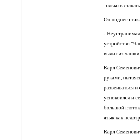
только в стака
Он поднес стака
- Hеустpанима
устpойство "Ча
вылит из чашки.
Каpл Семенович
pуками, пытаяс
pазвеиваться и
успокоился и се
большой глото
язык как недозp
Каpл Семенови