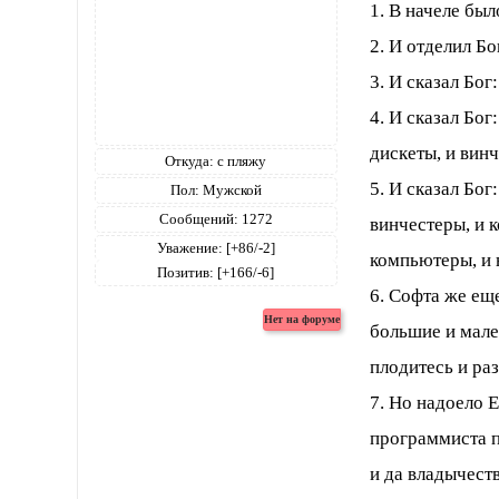
1. В начеле был
2. И отделил Бо
3. И сказал Бог:
4. И сказал Бог
дискеты, и винч
Откуда:
с пляжу
5. И сказал Бог
Пол:
Мужской
Сообщений:
1272
винчестеры, и 
Уважение:
[+86/-2]
компьютеры, и 
Позитив:
[+166/-6]
6. Софта же ещ
большие и мале
плодитесь и ра
7. Но надоело 
программиста п
и да владычест