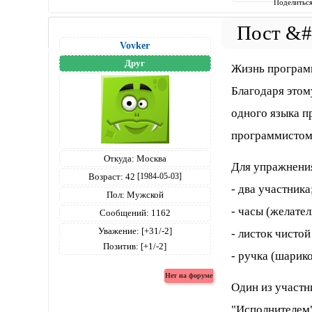
Поделитьс
Vovker
Друг
Жизнь програм
Благодаря этом
одного языка п
программистом
Откуда:
Москва
Для упражнени
Возраст:
42
[1984-05-03]
- два участника
Пол:
Мужской
- часы (желате
Сообщений:
1162
Уважение:
[+31/-2]
- листок чистой
Позитив:
[+1/-2]
- ручка (шарико
Один из участн
"Исполнителем