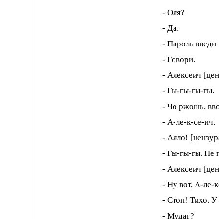
- Оля?
- Да.
- Пароль введи
- Говори.
- Алексеич [цен
- Гы-гы-гы-гы.
- Чо ржошь, вв
- А-ле-к-се-ич.
- Алло! [цензур
- Гы-гы-гы. Не 
- Алексеич [це
- Ну вот, А-ле-к
- Стоп! Тихо. У
- Мудаг?