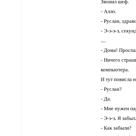
Звонил шеф.
- Алло.
- Руслан, здрав
- Э-э-э-э, секун
....
- Дома! Проспа
- Ничего страш
компьютера.
И тут повисла 
- Руслан?
- Да.
- Мне нужен па
- Э-э-э. Я забыл
- Как забыли?