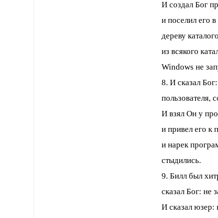
И создал Бог п
и поселил его 
дереву каталого
из всякого кат
Windows не зап
8. И сказал Бо
пользователя, с
И взял Он у про
и привел его к
и нарек програ
стыдились.
9. Билл был хит
сказал Бог: не 
И сказал юзер: