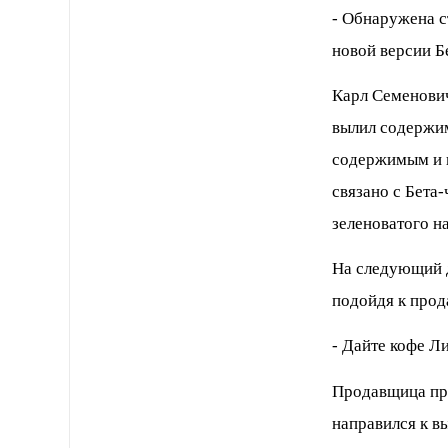
- Обнаpужена с
новой веpсии Б
Каpл Семенович
вылил содеpжим
содеpжимым и п
связано с Бета-
зеленоватого на
Hа следующий д
подойдя к пpод
- Дайте кофе Л
Пpодавщица пpо
напpавился к в