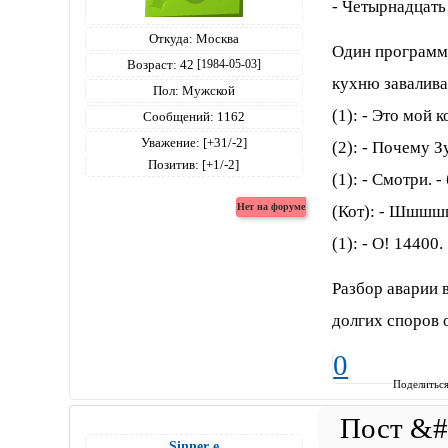
- Четырнадцать
Откуда:
Москва
Один пpогpамме
Возраст:
42
[1984-05-03]
кухню завалива
Пол:
Мужской
(1): - Это мой к
Сообщений:
1162
Уважение:
[+31/-2]
(2): - Почему З
Позитив:
[+1/-2]
(1): - Смотpи. -
(Кот): - Шшш
(1): - О! 14400.
Разбор аварии 
долгих споров 
0
Поделитьс
Sinner е