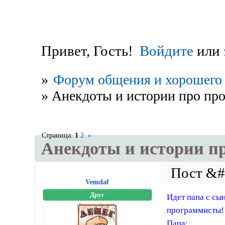
Привет, Гость!
Войдите
или
»
Форум общения и хорошего 
»
Анекдоты и истории про про
Страница:
1
2
»
Анекдоты и истории пр
Vemdaf
Друг
Идет папа с сы
программисты!!
Папа: