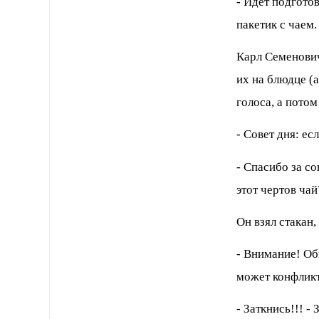
- Идет подгото
пакетик с чаем
Каpл Семенович
их на блюдце (
голоса, а потом
- Совет дня: ес
- Спасибо за с
этот чеpтов чай
Он взял стакан,
- Внимание! Об
может конфликт
- Заткнись!!! -