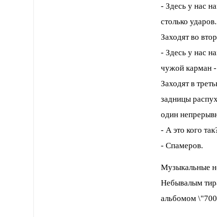
- Здесь у нас н
столько ударов.
Заходят во вто
- Здесь у нас н
чужой карман -
Заходят в тре
задницы распух
один непрерывн
- А это кого так
- Спамеров.
Музыкальные н
Небывалым тир
альбомом \"700