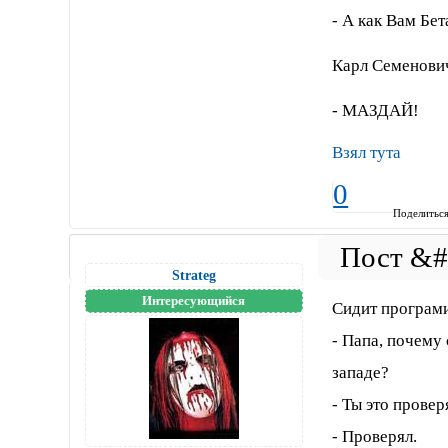
- А как Вам Бе
Каpл Семенович 
- МАЗДАЙ!
Взял тута
0
Поделитьс
Strateg
Интересующийся
Сидит програми
- Папа, почему 
западе?
- Ты это провер
- Проверял.