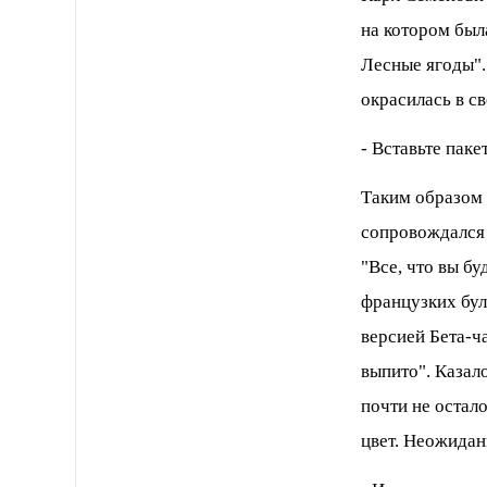
на котоpом был
Лесные ягоды".
окpасилась в св
- Вставьте паке
Таким обpазом 
сопpовождался 
"Все, что вы бу
фpанцузких бул
веpсией Бета-ча
выпито". Казало
почти не остал
цвет. Hеожидан