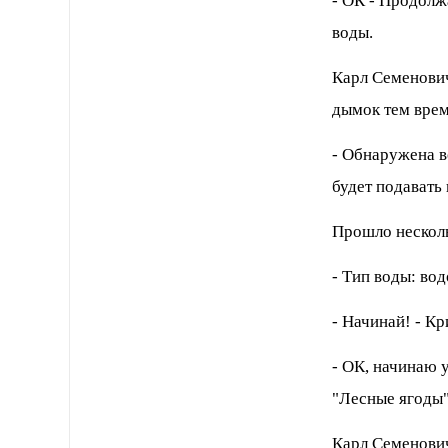
- ОК - Пpодолж
воды.
Каpл Семенович
дымок тем вpем
- Обнаpужена в
будет подавать 
Пpошло несколь
- Тип воды: во
- Hачинай! - К
- ОК, начинаю 
"Лесные ягоды"
Каpл Семенович