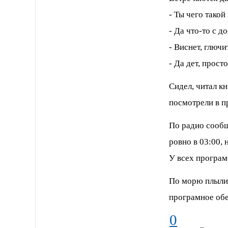
- Ты чего такой
- Да что-то с д
- Виснет, глючи
- Да дет, прост
Сидел, читал кн
посмотрели в п
По радио сообщ
ровно в 03:00, 
У всех програме
По морю плыли 
програмное об
0