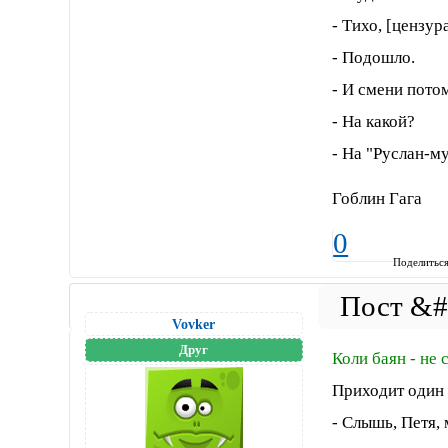
- Тихо, [цензур
- Подошло.
- И смени пото
- На какой?
- На "Руслан-му
Гоблин Гага
0
Поделитьс
Vovker
Друг
Коли баян - не 
Приходит один 
- Слышь, Петя,