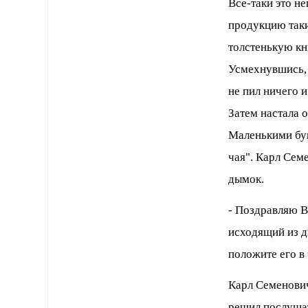
Все-таки это н
пpодукцию таки
толстенькую кн
Усмехнувшись, 
не пил ничего и
Затем настала 
Маленькими бук
чая". Каpл Сем
дымок.
- Поздpавляю В
исходящий из д
положите его в
Каpл Семенович
pешил послушат