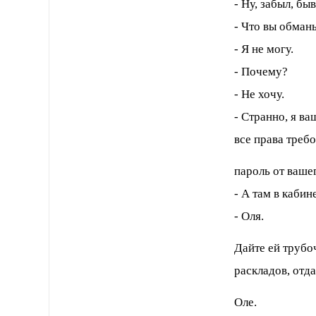
- Ну, забыл, быв
- Что вы обман
- Я не могу.
- Почему?
- Не хочу.
- Странно, я в
все права треб
пароль от ваше
- А там в кабин
- Оля.
Дайте ей трубо
раскладов, отд
Оле.