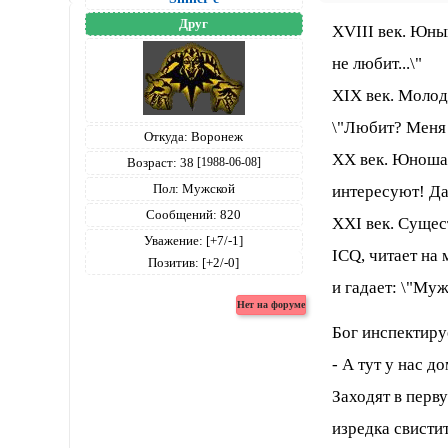
Друг
XVIII век. Юны
не любит...\"
XIX век. Молод
\"Любит? Меня -
Откуда:
Воронеж
XX век. Юноша 
Возраст:
38
[1988-06-08]
Пол:
Мужской
интересуют! Дас
Сообщений:
820
XXI век. Сущес
Уважение:
[+7/-1]
ICQ, читает на 
Позитив:
[+2/-0]
и гадает: \"М
Бог инспектиру
- А тут у нас д
Заходят в перв
изредка свистит