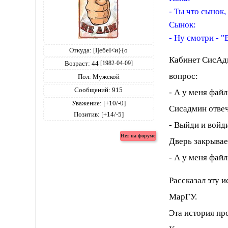
- Ты что сынок
Сынок:
- Ну смотри - "
Откуда:
[I]ебеI<и}{о
Кабинет СисАдм
Возраст:
44
[1982-04-09]
вопрос:
Пол:
Мужской
Сообщений:
915
- А у меня файл
Уважение:
[+10/-0]
Сисадмин отвеч
Позитив:
[+14/-5]
- Выйди и войд
Дверь закрывает
- А у меня файл
Рассказал эту 
МарГУ.
Эта история пр