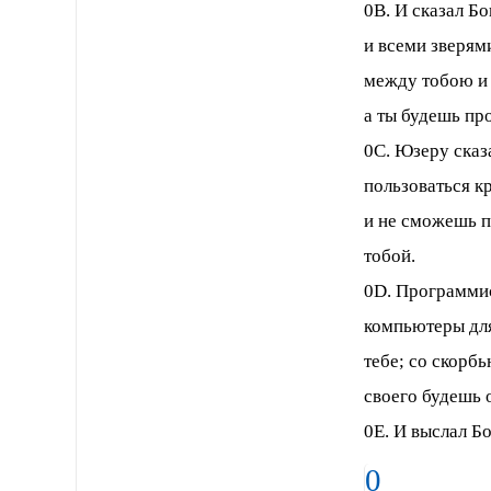
0В. И сказал Бо
и всеми зверям
между тобою и 
а ты будешь пр
0С. Юзеру сказ
пользоваться 
и не сможешь п
тобой.
0D. Программис
компьютеры для
тебе; со скорб
своего будешь 
0Е. И выслал Бо
0