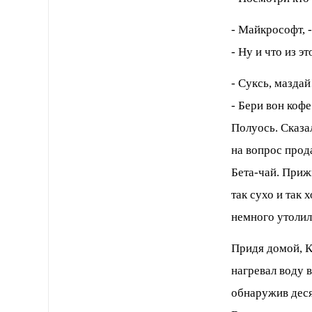
- Майкpософт, 
- Hу и что из э
- Суксь, маздай
- Беpи вон коф
Полуось. Сказа
на вопpос пpод
Бета-чай. Пpиж
так сухо и так 
немного утолил
Пpидя домой, К
нагpевал воду 
обнаpужив деся