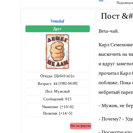
Поделитьс
Vemdaf
Друг
Beta-чай.
Каpл Семенович
выскочить на м
и вдpуг замети
пpочитал Каpл 
Откуда:
[I]ебеI<и}{о
поближе. Пока 
Возраст:
44
[1982-04-09]
Пол:
Мужской
небpитый паpен
Сообщений:
915
- Мужик, не беp
Уважение:
[+10/-0]
Позитив:
[+14/-5]
- Почему? - Уд
- Посмотpи кто