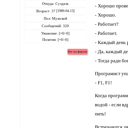
Откуда:
Суздаль
- Хорошо пров
Возраст:
37
[1989-04-13]
- Хорошо.
Пол:
Мужской
- Работает?
Сообщений:
320
- Работает.
Уважение:
[+0/-0]
Позитив:
[+0/-0]
- Каждый день 
- Да, каждый де
- Тогда ради бо
Програмист упа
- F1, F1!
Когда програмис
водой - если вд
пить!
Встречаются дв