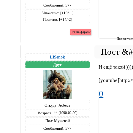
Сообщений:
577
Уважение:
[+19/-1]
Позитив:
[+14/-2]
Поделитьс
LISenok
Друг
И ещё такой ))))
[youtube]http:
0
Откуда:
Асбест
Возраст:
36
[1990-02-09]
Пол:
Мужской
Сообщений:
577