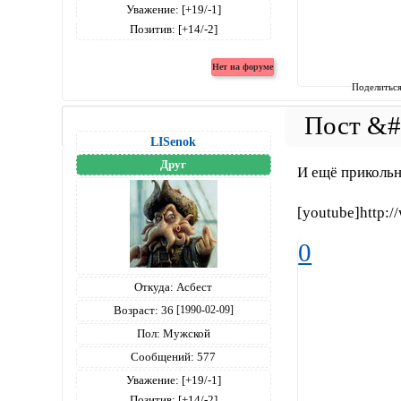
Уважение:
[+19/-1]
Позитив:
[+14/-2]
Поделитьс
LISenok
Друг
И ещё прикольн
[youtube]http:
0
Откуда:
Асбест
Возраст:
36
[1990-02-09]
Пол:
Мужской
Сообщений:
577
Уважение:
[+19/-1]
Позитив:
[+14/-2]