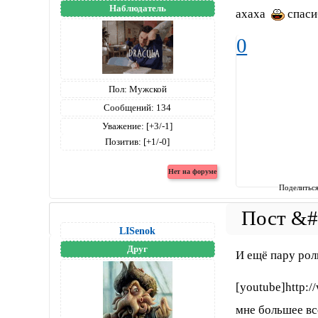
Наблюдатель
ахаха
спаси
0
Пол:
Мужской
Сообщений:
134
Уважение:
[+3/-1]
Позитив:
[+1/-0]
Поделитьс
LISenok
Друг
И ещё пару роли
[youtube]http:
мне большее вс