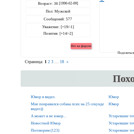
Возраст:
36
[1990-02-09]
Пол:
Мужской
Сообщений:
577
Уважение:
[+19/-1]
Позитив:
[+14/-2]
Поделитьс
Страница:
1
2
3
…
18
»
Пох
Юмор в видео.
Юмор
Мне понравился собака псих на 25 секунде
Юмор
видео))
А может и не юмор...
Устаревшие т
Новостной Юмор
Устаревшие т
Поговорим (123)
Устаревшие т