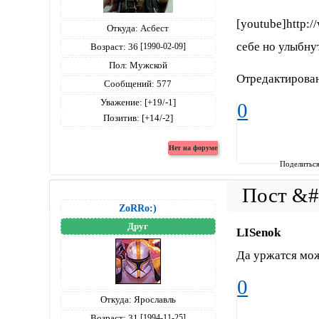
[youtube]http:
Откуда:
Асбест
себе но улыбну
Возраст:
36
[1990-02-09]
Пол:
Мужской
Отредактирован
Сообщений:
577
Уважение:
[+19/-1]
0
Позитив:
[+14/-2]
Поделитьс
ZoRRo:)
Друг
LISenok
Да уржатся мож
0
Откуда:
Ярославль
Возраст:
31
[1994-11-25]