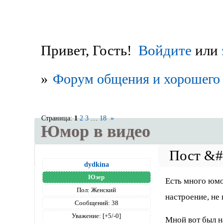
Привет, Гость!
Войдите
или
»
Форум общения и хорошего 
Страница:
1
2
3
…
18
»
Юмор в видео
dydkina
Юзер
Есть много юмо
Пол:
Женский
настроение, не
Сообщений:
38
Уважение:
[+5/-0]
Мной вот был н