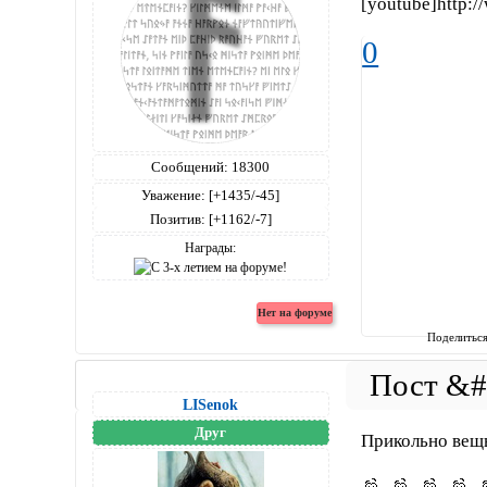
[youtube]http
0
Сообщений:
18300
Уважение:
[+1435/-45]
Позитив:
[+1162/-7]
Награды:
Поделитьс
LISenok
Друг
Прикольно вещ