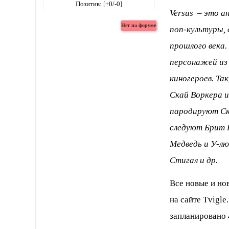
Позитив:
[+0/-0]
Versus – это а
поп-культуры, 
прошлого века.
персонажей из с
киногероев. Так
Скай Воркера и
пародируют Ска
следуют Брит 
Медведь и У-лю
Стигал и др.
Все новые и но
на сайте Tvigle
запланировано 