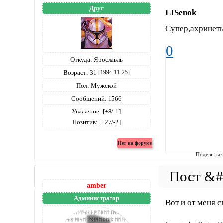
Друг
LISenok
Супер,ахринеть
0
Откуда:
Ярославль
Возраст:
31
[1994-11-25]
Пол:
Мужской
Сообщений:
1566
Уважение:
[+8/-1]
Позитив:
[+27/-2]
Поделитьс
amber
Администратор
Вот и от меня 