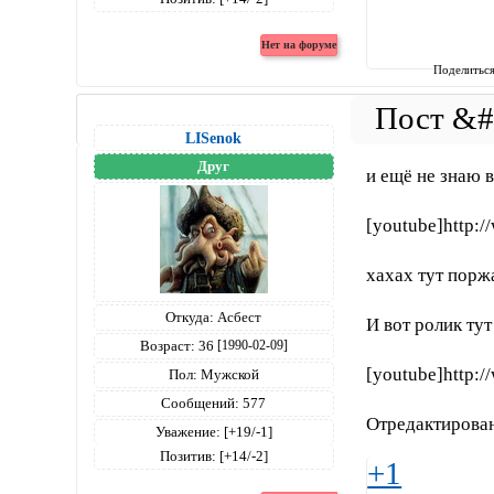
Поделитьс
LISenok
Друг
и ещё не знаю 
[youtube]http
хахах тут порж
Откуда:
Асбест
И вот ролик ту
Возраст:
36
[1990-02-09]
[youtube]http
Пол:
Мужской
Сообщений:
577
Отредактирован
Уважение:
[+19/-1]
Позитив:
[+14/-2]
+1