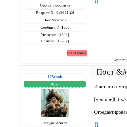
0
Откуда:
Ярославль
Возраст:
31
[1994-11-25]
Пол:
Мужской
Сообщений:
1566
Уважение:
[+8/-1]
Позитив:
[+27/-2]
Поделитьс
LISenok
Друг
И вот этот смот
[youtube]http:
Отредактирован
0
Откуда:
Асбест