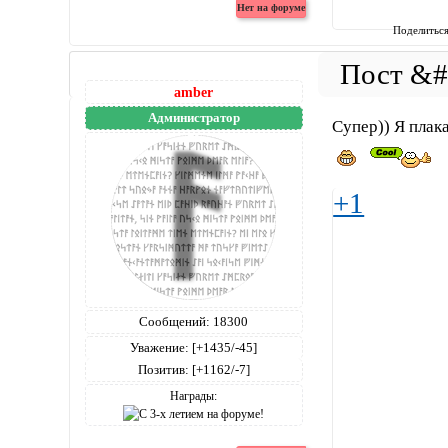
Поделитьс
amber
Администратор
Супер)) Я плак
+1
Сообщений:
18300
Уважение:
[+1435/-45]
Позитив:
[+1162/-7]
Награды: