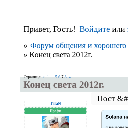
Привет, Гость!
Войдите
или
»
Форум общения и хорошего 
»
Конец света 2012г.
Страница:
«
1
…
5
6
7
8
»
Конец света 2012г.
TiTaN
Профи
Solana н
я не довер