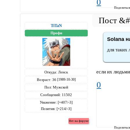
0
Поделитьс
TiTaN
Профи
Solana н
для таких
если их людьми
Откуда:
Ленск
Возраст:
36
[1989-10-30]
0
Пол:
Мужской
Сообщений:
11502
Уважение:
[+407/-3]
Позитив:
[+214/-3]
Поделитьс