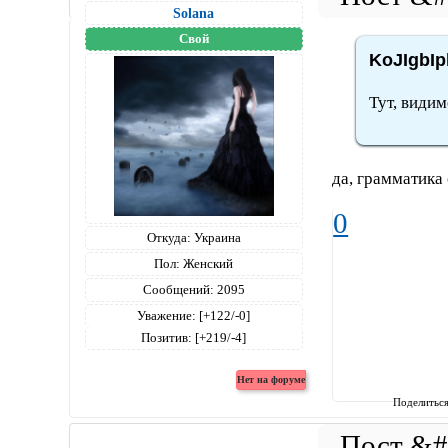
Solana
Свой
KoJIgbIp
Тут, видим
да, грамматика
0
Откуда:
Украина
Пол:
Женский
Сообщений:
2095
Уважение:
[+122/-0]
Позитив:
[+219/-4]
Поделитьс