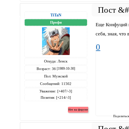
TiTaN
Профи
Еще Конфуций г
себя, зная, что
0
Откуда:
Ленск
Возраст:
36
[1989-10-30]
Пол:
Мужской
Сообщений:
11502
Уважение:
[+407/-3]
Позитив:
[+214/-3]
Поделитьс