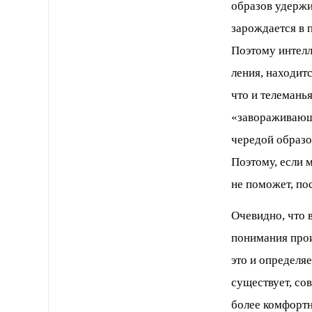
образов удержи
зарождается в 
Поэто­му интел
ления, находит
что и телемань
«завораживающе
чередой образо
Поэтому, если 
не поможет, п
Очевидно, что 
понимания прои
это и определя
существует, со
более комфортн