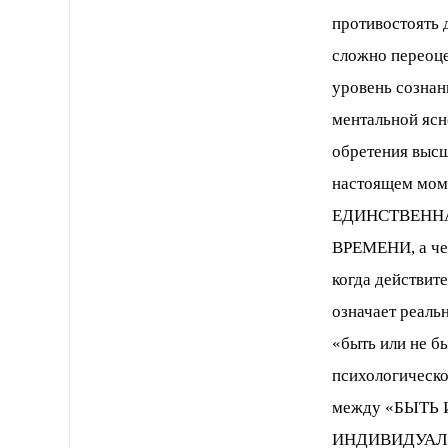
противостоять 
сложно переоце
уровень сознан
ментальной ясн
обретения высш
настоящем моме
ЕДИНСТВЕННА
ВРЕМЕНИ, а чел
когда действ
означает реаль
«быть или не б
психоло­гическ
между «БЫТЬ
ИНДИВИДУАЛЬН