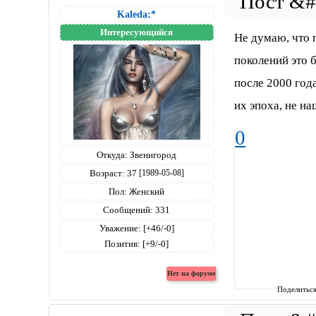
Kaleda:*
Интересующийся
Не думаю, что 
поколений это б
после 2000 год
их эпоха, не на
0
Откуда:
Звенигород
Возраст:
37
[1989-05-08]
Пол:
Женский
Сообщений:
331
Уважение:
[+46/-0]
Позитив:
[+9/-0]
Поделитьс