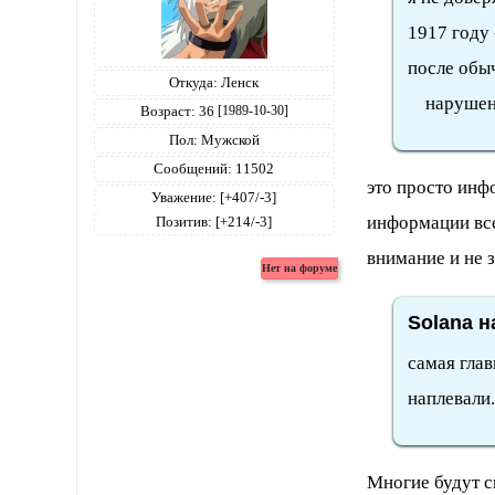
1917 году 
после обы
Откуда:
Ленск
нарушен п
Возраст:
36
[1989-10-30]
Пол:
Мужской
Сообщений:
11502
это просто инфо
Уважение:
[+407/-3]
информации все
Позитив:
[+214/-3]
внимание и не 
Solana н
самая глав
наплевали.
Многие будут см