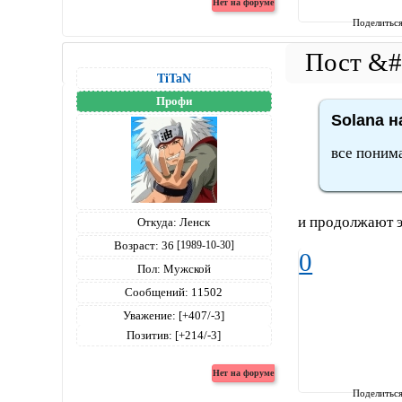
Поделитьс
TiTaN
Профи
Solana н
все понима
и продолжают э
Откуда:
Ленск
Возраст:
36
[1989-10-30]
0
Пол:
Мужской
Сообщений:
11502
Уважение:
[+407/-3]
Позитив:
[+214/-3]
Поделитьс