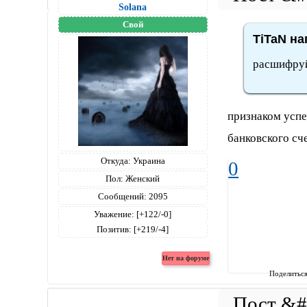
Solana
Свой
TiTaN на
расшифру
признаком успе
банковского сче
Откуда:
Украина
0
Пол:
Женский
Сообщений:
2095
Уважение:
[+122/-0]
Позитив:
[+219/-4]
Поделитьс