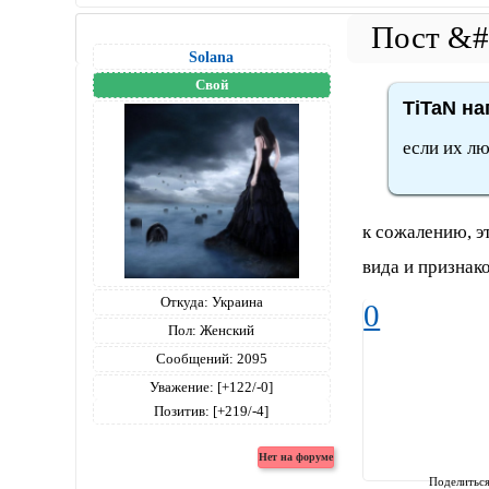
Solana
Свой
TiTaN на
если их лю
к сожалению, э
вида и признак
Откуда:
Украина
0
Пол:
Женский
Сообщений:
2095
Уважение:
[+122/-0]
Позитив:
[+219/-4]
Поделитьс