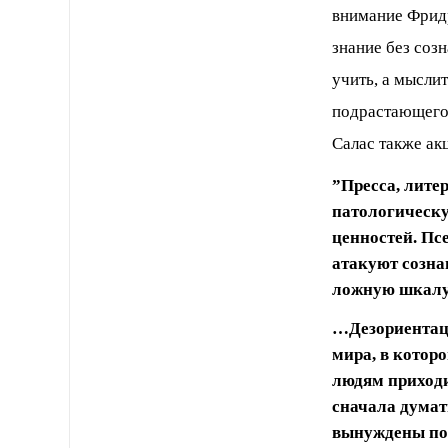
внимание Фридр
знание без соз
учить, а мыслит
подрастающего 
Салас также ак
”Пресса, лите
патологическу
ценностей. Псе
атакуют сознан
ложную шкалу
…Дезориентаци
мира, в котор
людям приходи
сначала думат
вынуждены под