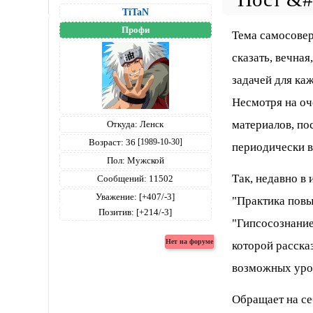
TiTaN
Профи
Тема самосовер
сказать, вечна
задачей для ка
Несмотря на оч
материалов, по
Откуда:
Ленск
Возраст:
36
[1989-10-30]
периодически в
Пол:
Мужской
Так, недавно в 
Сообщений:
11502
Уважение:
[+407/-3]
"Практика повы
Позитив:
[+214/-3]
"Гипсосознание
которой расска
возможных уро
Обращает на се