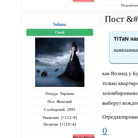
Поделитьс
Solana
Свой
TiTaN на
навязанны
как Воланд у Б
только квартирн
зазомбированы 
Откуда:
Украина
Пол:
Женский
выберут вождем
Сообщений:
2095
Отредактирован
Уважение:
[+122/-0]
Позитив:
[+219/-4]
0