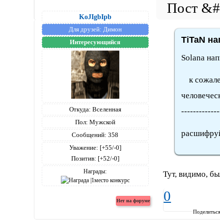
KoJIgbIpb
Для друзей:
Димон
TiTaN на
Интересующийся
Solana нап
к сожален
человечес
Откуда:
Вселенная
-------------
Пол:
Мужской
расшифру
Сообщений:
358
Уважение:
[+55/-0]
Позитив:
[+52/-0]
Награды:
Тут, видимо, бы
0
Поделитьс