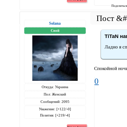
Поделитьс
Solana
Свой
TiTaN на
Ладно я сп
Спокойной ночи
0
Откуда:
Украина
Пол:
Женский
Сообщений:
2095
Уважение:
[+122/-0]
Позитив:
[+219/-4]