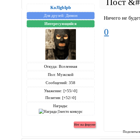
KoJIgbIpb
Для друзей:
Димон
Ничего не буд
Интересующийся
0
Откуда:
Вселенная
Пол:
Мужской
Сообщений:
358
Уважение:
[+55/-0]
Позитив:
[+52/-0]
Награды:
Поделитьс