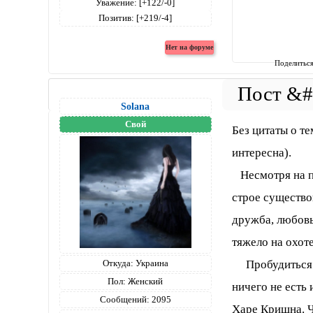
Уважение:
[+122/-0]
Позитив:
[+219/-4]
Поделитьс
Solana
Свой
Без цитаты о т
интересна).
Несмотря на п
строе существов
дружба, любовь
тяжело на охоте
Пробудиться у 
Откуда:
Украина
Пол:
Женский
ничего не есть
Сообщений:
2095
Харе Кришна. Ч