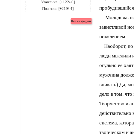
Уважение:
[+122/-0]
пробудившийся?
Позитив:
[+219/-4]
Молодежь не та
завистливой но
поколением.
Наоборот, по с
люди мыслили и
огульно ее хаят
мужчина должен
вникать) Да, м
дело в том, чт
Творчество и ан
действительно н
система, котор
творческом и а