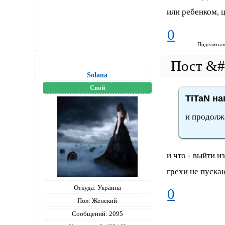
или ребенком,
0
Поделитьс
Solana
Свой
TiTaN на
и продолжа
и что - выйти и
грехи не пускаю
Откуда:
Украина
0
Пол:
Женский
Сообщений:
2095