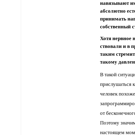
навязывают им
абсолютно есте
принимать нав
собственный с
Хотя нервное н
ствовали и в 
таким стремит
такому давлен
В такой ситуац
прислушаться к
человек похоже
запрограммиров
от бесконечног
Поэтому значим
настоящем моме