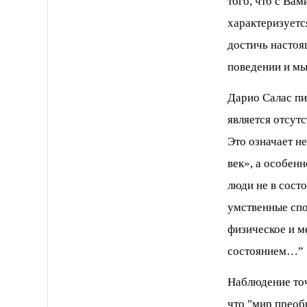
того, что с Вам
характеризуетс
достичь настоя
поведении и м
Дарио Салас пи
является отсут
Это оз­начает 
век», а особенн
люди не в сост
умственные спо
физическое и м
состоянием…”
Наблюдение точ
что "мир преобр