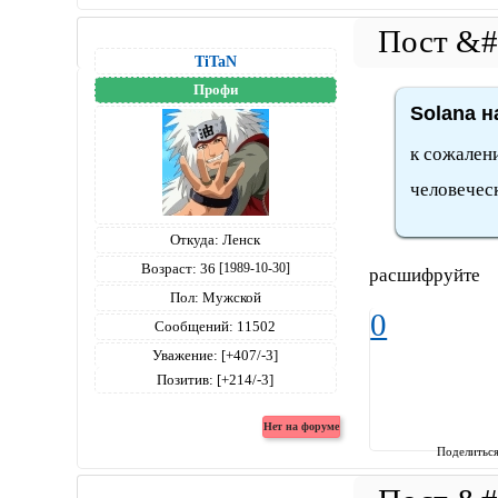
TiTaN
Профи
Solana н
к сожалени
человечес
Откуда:
Ленск
Возраст:
36
[1989-10-30]
расшифруйте
Пол:
Мужской
0
Сообщений:
11502
Уважение:
[+407/-3]
Позитив:
[+214/-3]
Поделитьс