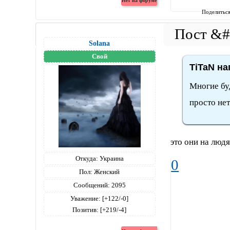
Поделитьс
Solana
Свой
TiTaN на
Многие буд
просто нет.
это они на людя
Откуда:
Украина
0
Пол:
Женский
Сообщений:
2095
Уважение:
[+122/-0]
Позитив:
[+219/-4]