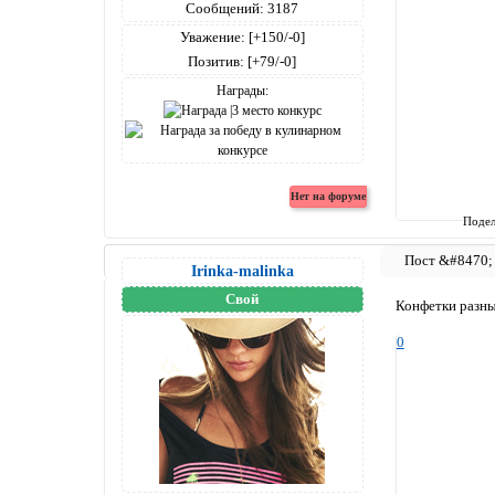
Сообщений:
3187
Уважение:
[+150/-0]
Позитив:
[+79/-0]
Награды:
Подел
Irinka-malinka
Свой
Конфетки разн
0