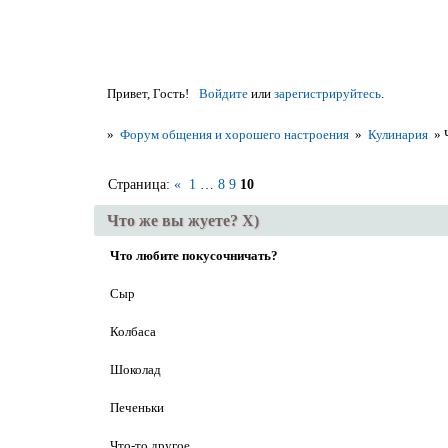
Привет, Гость!
Войдите
или
зарегистрируйтесь
.
»
Форум общения и хорошего настроения
»
Кулинария
»
Страница:
«
1
…
8
9
10
Что же вы жуете? Х)
Что любите покусочничать?
Сыр
Колбаса
Шоколад
Печеньки
Что-то другое