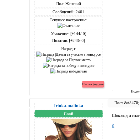
Пол:
Женский
Сообщений:
2401
Текущее настроение:
Уважение:
[+144/-0]
Позитив:
[+243/-0]
Награды:
Подел
Irinka-malinka
Свой
Шоколад и спа
0