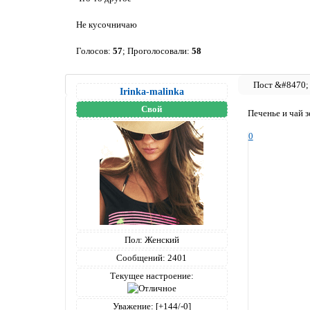
Не кусочничаю
Голосов:
57
;
Проголосовали:
58
Irinka-malinka
Свой
Печенье и чай 
0
Пол:
Женский
Сообщений:
2401
Текущее настроение:
Уважение:
[+144/-0]