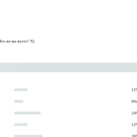
Что же вы жуете? Х)
12%
8% 
24%
12%
26%