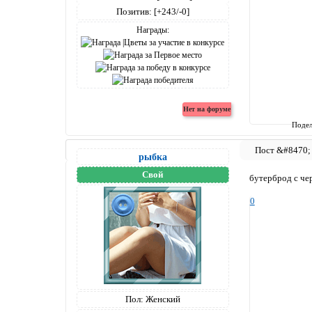
Позитив:
[+243/-0]
Награды:
Подел
рыбка
Свой
бутерброд с че
0
Пол:
Женский