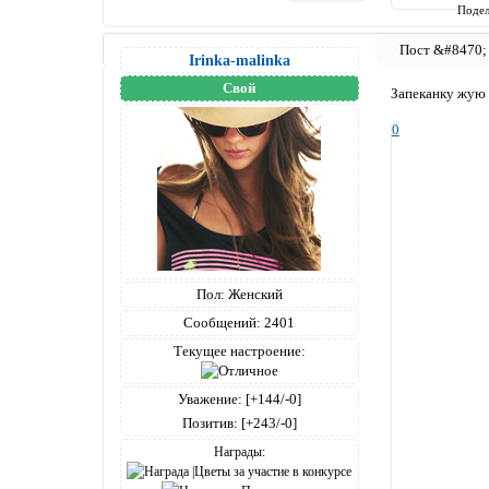
Подел
Irinka-malinka
Свой
Запеканку жую 
0
Пол:
Женский
Сообщений:
2401
Текущее настроение:
Уважение:
[+144/-0]
Позитив:
[+243/-0]
Награды: