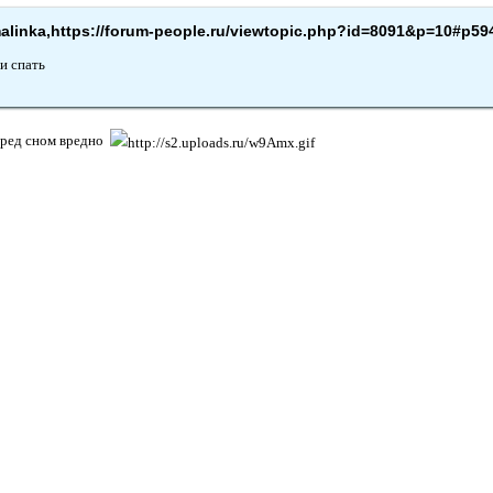
malinka,https://forum-people.ru/viewtopic.php?id=8091&p=10#p59
и спать
еред сном вредно