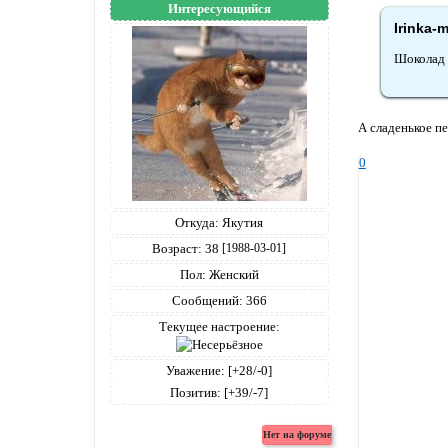
Интересующийся
Irinka-
Шоколад 
А сладенькое п
0
Откуда:
Якутия
Возраст:
38
[1988-03-01]
Пол:
Женский
Сообщений:
366
Текущее настроение:
Уважение:
[+28/-0]
Позитив:
[+39/-7]