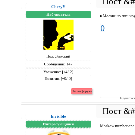
CheryY
Наблюдатель
в Москве но планир
0
Пол:
Женский
Сообщений:
147
Уважение:
[+4/-2]
Позитив:
[+0/-0]
Поделитьс
Invisible
Интересующийся
Moskow number one !!!!