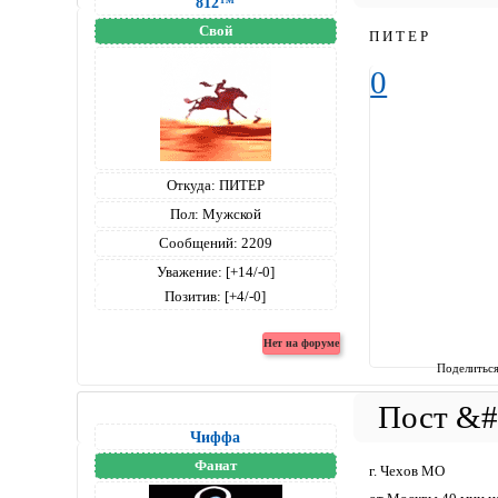
812™
Свой
П И Т Е Р
0
Откуда:
ПИТЕР
Пол:
Мужской
Сообщений:
2209
Уважение:
[+14/-0]
Позитив:
[+4/-0]
Поделитьс
Чиффа
Фанат
г. Чехов МО