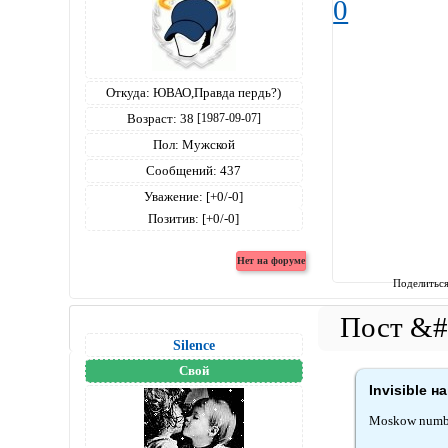
0
Откуда:
ЮВАО,Правда пердь?)
Возраст:
38
[1987-09-07]
Пол:
Мужской
Сообщений:
437
Уважение:
[+0/-0]
Позитив:
[+0/-0]
Поделитьс
Silence
Свой
Invisible н
Moskow number o