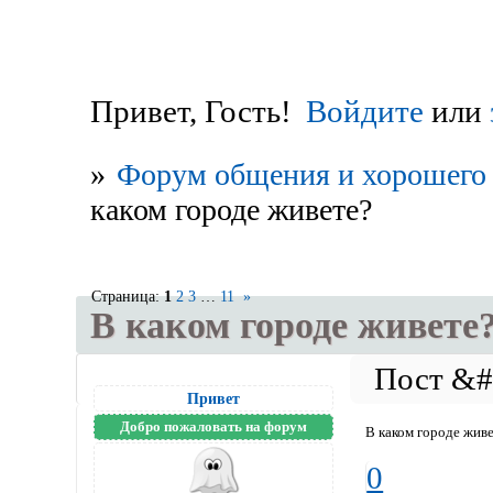
Привет, Гость!
Войдите
или
»
Форум общения и хорошего 
каком городе живете?
Страница:
1
2
3
…
11
»
В каком городе живете
Привет
Добро пожаловать на форум
В каком городе жив
0