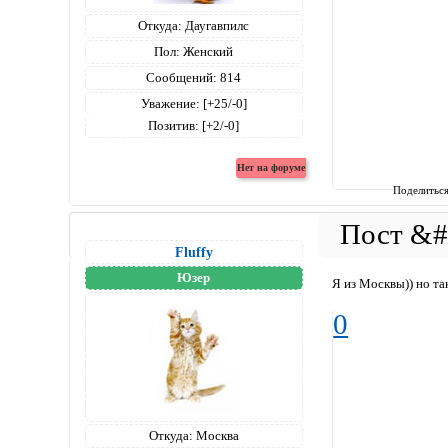
Откуда:
Даугавпилс
Пол:
Женский
Сообщений:
814
Уважение:
[+25/-0]
Позитив:
[+2/-0]
Поделитьс
Fluffy
Юзер
Я из Москвы)) но та
0
Откуда:
Москва