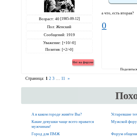
а что, есть вторая?
Возраст:
40
[1985-09-12]
0
Пол:
Женский
Сообщений:
1919
Уважение:
[+10/-0]
Позитив:
[+2/-0]
Поделитьс
Страница:
1
2
3
…
11
»
Пох
А в каком городе живёте Вы?
Устаревшие т
Какие девушки чаще всего нраватся
Мужской фор
мужчинам!
Город для ПМЖ
Форум общени