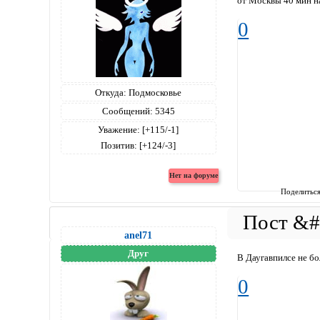
от Москвы 40 мин на
0
Откуда:
Подмосковье
Сообщений:
5345
Уважение:
[+115/-1]
Позитив:
[+124/-3]
Поделитьс
anel71
Друг
В Даугавпилсе не б
0