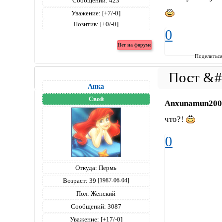
Сообщений:
423
Уважение:
[+7/-0]
Позитив:
[+0/-0]
0
Поделитьс
Анка
Свой
Anxunamun200
что?!
0
Откуда:
Пермь
Возраст:
39
[1987-06-04]
Пол:
Женский
Сообщений:
3087
Уважение:
[+17/-0]