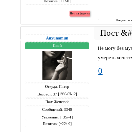
Позитив:
[+1/-0]
Поделитьс
Anxunamun
Свой
Не могу без муз
умереть хочется
0
Откуда:
Питер
Возраст:
37
[1989-05-12]
Пол:
Женский
Сообщений:
3348
Уважение:
[+35/-1]
Позитив:
[+22/-0]