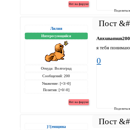
Поделитьс
Лилия
Интересующийся
Anxunamun200
я тебя понима
0
Откуда:
Волгоград
Сообщений:
200
Уважение:
[+3/-0]
Позитив:
[+0/-0]
Поделитьс
}!{енщина