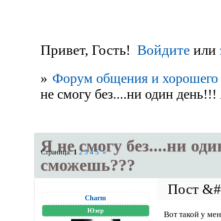
Привет, Гость!
Войдите
или
»
Форум общения и хорошего 
не смогу без....ни один день!!
Я не смогу без....ни оди
Страница:
1
2
3
4
5
»
сможешь???
Charm
Юзер
Вот такой у ме