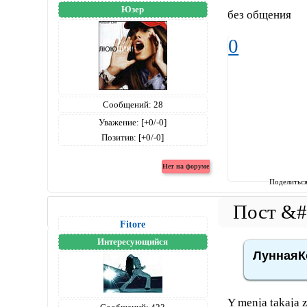
Юзер
без общения
0
Сообщений:
28
Уважение:
[+0/-0]
Позитив:
[+0/-0]
Поделитьс
Fitore
Интересующийся
ЛуннаяК
Y menja takaja z