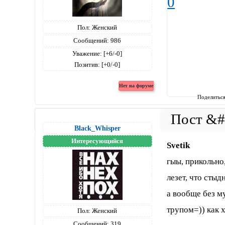
0
Пол:
Женский
Сообщений:
986
Уважение:
[+6/-0]
Позитив:
[+0/-0]
Поделитьс
Black_Whisper
Интересующийся
Svetik
гыы, прикольно
лезет, что стыд
а вообще без м
трупом=)) как х
Пол:
Женский
Сообщений:
319