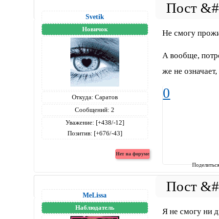
Svetik
Новичок
Не смогу прожи
А вообще, потр
же не означает,
0
Откуда:
Саратов
Сообщений:
2
Уважение:
[+438/-12]
Позитив:
[+676/-43]
Поделитьс
MeLissa
Наблюдатель
Я не смогу ни 