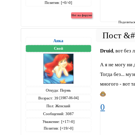
Позитив:
[+0/-0]
Поделитьс
Анка
Свой
Druid
, вот без
А я не могу ни 
Тогда без... му
многого - вот 
Откуда:
Пермь
Возраст:
39
[1987-06-04]
0
Пол:
Женский
Сообщений:
3087
Уважение:
[+17/-0]
Позитив:
[+19/-0]