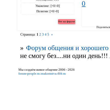
0
Уважение:
[+0/-0]
Позитив:
[+0/-0]
Поделитьс
Страница:
1
2
3
4
5
»
»
Форум общения и хорошего 
не смогу без....ни один день!!
Мы создаём живое общение 2006 - 2026
forum-people.ru
znakomstva.4bb.ru