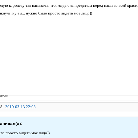
лую королеву так намазали, что, когда она предстала перед нами во всей красе
кнула, ну а я... нужно было просто видеть мое лицо))
иться
8
2010-03-13 22:08
написал(а):
ло просто видеть мое лицо))