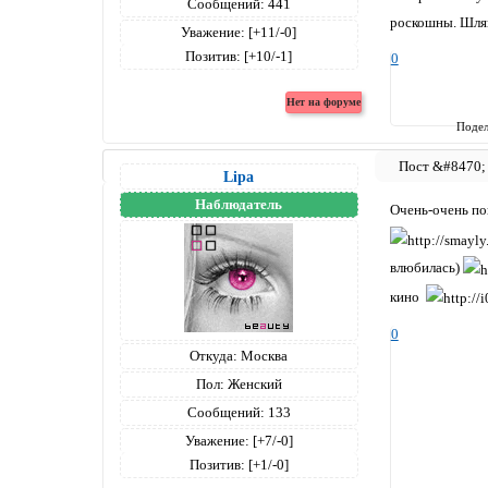
Сообщений:
441
роскошны. Шляп
Уважение:
[+11/-0]
Позитив:
[+10/-1]
0
Подел
Lipa
Наблюдатель
Очень-очень по
влюбилась)
кино
0
Откуда:
Москва
Пол:
Женский
Сообщений:
133
Уважение:
[+7/-0]
Позитив:
[+1/-0]