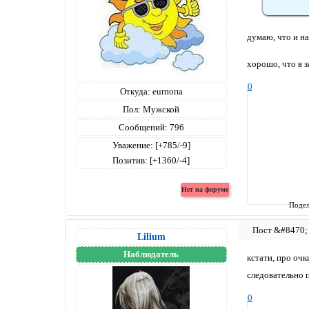
думаю, что и н
хорошо, что в з
0
Откуда:
eurпопа
Пол:
Мужской
Сообщений:
796
Уважение:
[+785/-9]
Позитив:
[+1360/-4]
Подел
Lilium
Наблюдатель
кстати, про очк
следовательно 
0