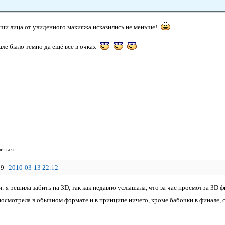
аши лица от увиденного макияжа исказились не меньше!
але было темно да ещё все в очках
иться
9
2010-03-13 22:12
и: я решила забить на 3D, так как недавно услышала, что за час просмотра 3D
посмотрела в обычном формате и в принципе ничего, кроме бабочки в финале, 