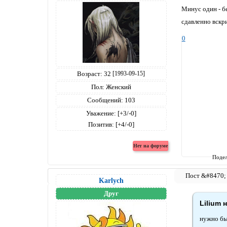
Минус один - бе
сдавленно вскри
0
Возраст:
32
[1993-09-15]
Пол:
Женский
Сообщений:
103
Уважение:
[+3/-0]
Позитив:
[+4/-0]
Подел
Karlych
Друг
Lilium 
нужно бы