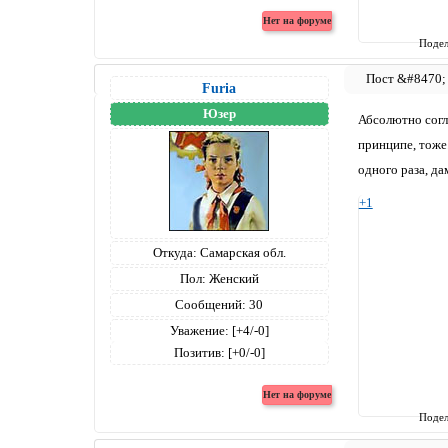
Подел
Furia
Юзер
Абсолютно согла
принципе, тоже.
одного раза, да
+1
Откуда:
Самарская обл.
Пол:
Женский
Сообщений:
30
Уважение:
[+4/-0]
Позитив:
[+0/-0]
Подел