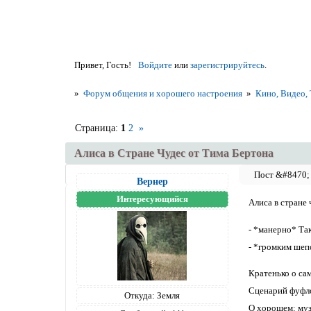
Привет, Гость!
Войдите
или
зарегистрируйтесь
.
»
Форум общения и хорошего настроения
»
Кино, Видео,
Страница:
1
2
»
Алиса в Стране Чудес от Тима Бертона
Вернер
Интересующийся
Алиса в стране 
- *манерно* Та
- *громким шеп
Кратенько о са
Сценарий фуфло
Откуда:
Земля
О хорошем: муз