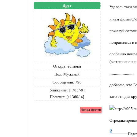
Друг
Удалось таки вз
и нам фильм ОЧ
пожалуй соглаш
понравилась и и
особенно понра
(в отличие он к
Откуда:
eurпопа
..........................
Пол:
Мужской
Сообщений:
796
добавлю, что Б
Уважение:
[+785/-9]
зато эти два кр
Позитив:
[+1360/-4]
Отредактирован
0
Подел