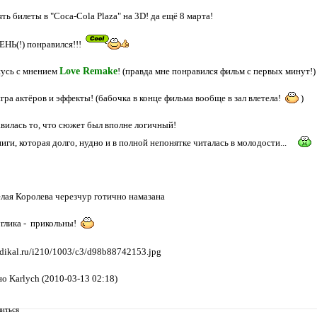
ять билеты в "Coca-Cola Plaza" на 3D! да ещё 8 марта!
ЕНЬ(!) понравился!!!
усь с мнением
Love Remake
! (правда мне понравился фильм с первых минут!)
гра актёров и эффекты! (бабочка в конце фильма вообще в зал влетела!
)
вилась то, что сюжет был вполне логичный!
ниги, которая долго, нудно и в полной непонятке читалась в молодости...
елая Королева черезчур готично намазана
углика - прикольны!
о Karlych (2010-03-13 02:18)
иться