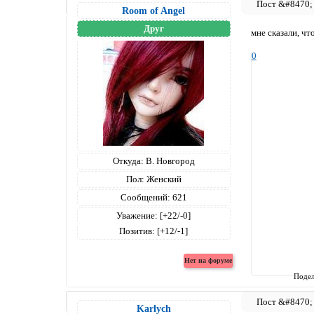
Room of Angel
Друг
мне сказали, чт
0
Откуда:
В. Новгород
Пол:
Женский
Сообщений:
621
Уважение:
[+22/-0]
Позитив:
[+12/-1]
Подел
Karlych