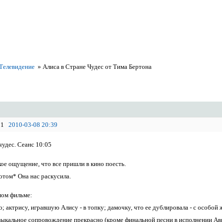
 Телевидение
»
Алиса в Стране Чудес от Тима Бертона
1
2010-03-08 20:39
чудес. Сеанс 10:05
кое ощущение, что все пришли в кино поесть.
отом* Она нас раскусила.
мом фильме:
; актрису, игравшую Алису - в топку; дамочку, что ее дублировала - с особой
ыкальное сопровождение прекрасно (кроме финальной песни в исполнении Аври