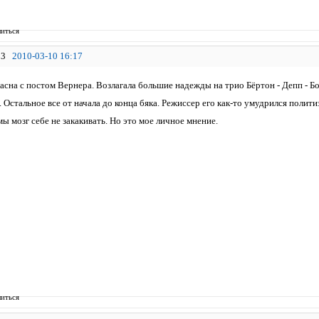
иться
3
2010-03-10 16:17
сна с постом Вернера. Возлагала большие надежды на трио Бёртон - Депп - Бонэ
 Остальное все от начала до конца бяка. Режиссер его как-то умудрился полити
мы мозг себе не закакивать. Но это мое личное мнение.
иться