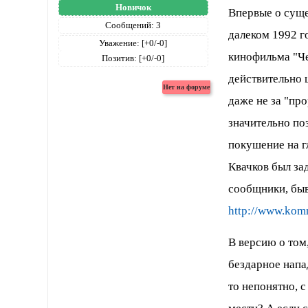
Новичок
Впервые о суще
Сообщений:
3
далеком 1992 г
Уважение:
[+0/-0]
кинофильма "Че
Позитив:
[+0/-0]
действительно
даже не за "пр
значительно по
покушение на г
Квачков был за
сообщники, быв
http://www.kom
В версию о том
бездарное напа
то непонятно, 