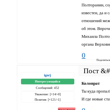
Полторанин, со
известен, да и
отношений межд
об этом. Впроче
Михаила Полто
органа Верховн
0
Поделитьс
igorj
Интересующийся
Коловрат
Сообщений:
452
Ты куда пропал
Уважение:
[+14/-0]
И где новые ст
Позитив:
[+121/-1]