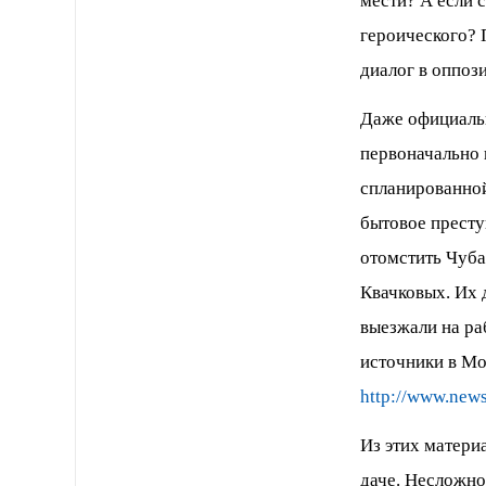
мести? А если с
героического? 
диалог в оппоз
Даже официаль
первоначально 
спланированной
бытовое престу
отомстить Чуба
Квачковых. Их 
выезжали на раб
источники в Мо
http://www.new
Из этих материа
даче. Несложно