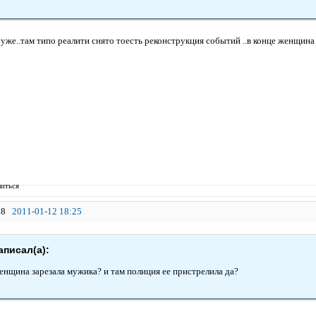
уже..там типо реалити снято тоесть реконструкция событий ..в конце женщина
иться
8
2011-01-12 18:25
аписал(а):
женщина зарезала мужика? и там полиция ее пристрелила да?