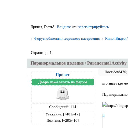
Привет, Гость!
Войдите
или
зарегистрируйтесь
.
»
Форум общения и хорошего настроения
»
Кино, Видео,
Страница:
1
Паранормальное явление / Paranormal Activity 
Привет
Добро пожаловать на форум
кто знает где м
Паранормальное 
Сообщений:
114
Уважение:
[+401/-17]
0
Позитив:
[+295/-16]