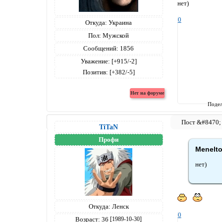
нет)
0
Откуда:
Украина
Пол:
Мужской
Сообщений:
1856
Уважение:
[+915/-2]
Позитив:
[+382/-5]
Подел
TiTaN
Профи
Menelto
нет)
Откуда:
Ленск
0
Возраст:
36
[1989-10-30]