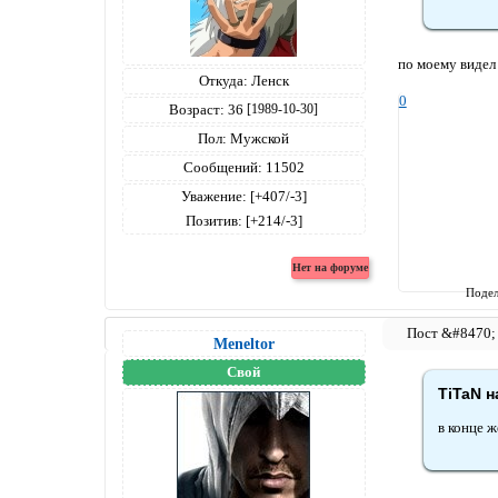
по моему видел 
Откуда:
Ленск
0
Возраст:
36
[1989-10-30]
Пол:
Мужской
Сообщений:
11502
Уважение:
[+407/-3]
Позитив:
[+214/-3]
Подел
Meneltоr
Свой
TiTaN н
в конце 