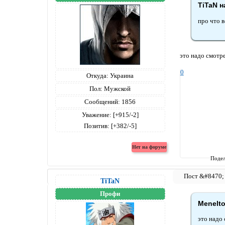
TiTaN н
про что 
это надо смотре
0
Откуда:
Украина
Пол:
Мужской
Сообщений:
1856
Уважение:
[+915/-2]
Позитив:
[+382/-5]
Подел
TiTaN
Профи
Menelto
это надо 