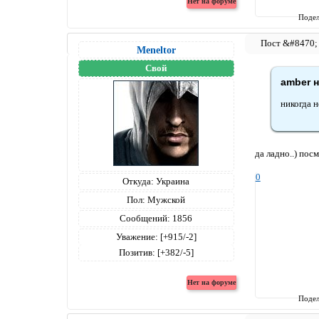
Подел
Meneltоr
Свой
amber н
никогда 
да ладно..) пос
0
Откуда:
Украина
Пол:
Мужской
Сообщений:
1856
Уважение:
[+915/-2]
Позитив:
[+382/-5]
Подел