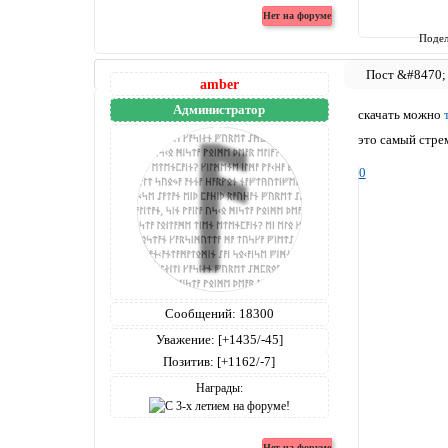
Подел
amber
Администратор
скачать можно
это самый стрем
0
Сообщений:
18300
Уважение:
[+1435/-45]
Позитив:
[+1162/-7]
Награды: