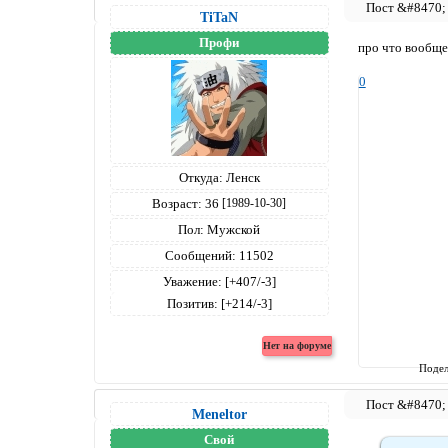
TiTaN
Профи
про что вообще
0
Откуда:
Ленск
Возраст:
36
[1989-10-30]
Пол:
Мужской
Сообщений:
11502
Уважение:
[+407/-3]
Позитив:
[+214/-3]
Подел
Meneltоr
Свой