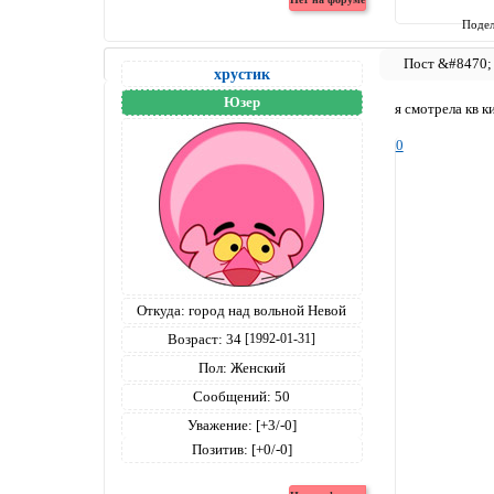
Подел
хрустик
Юзер
я смотрела кв к
0
Откуда:
город над вольной Невой
Возраст:
34
[1992-01-31]
Пол:
Женский
Сообщений:
50
Уважение:
[+3/-0]
Позитив:
[+0/-0]