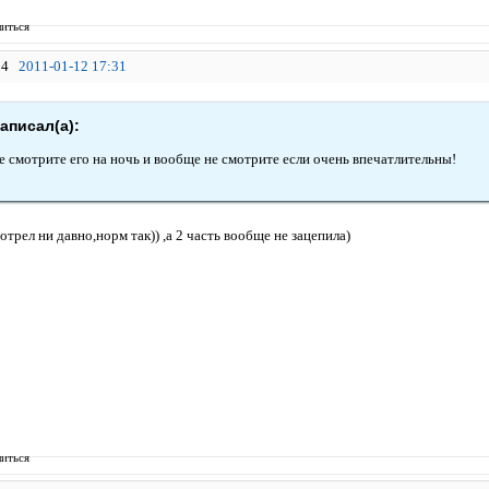
иться
4
2011-01-12 17:31
аписал(а):
не смотрите его на ночь и вообще не смотрите если очень впечатлительны!
мотрел ни давно,норм так)) ,а 2 часть вообще не зацепила)
иться