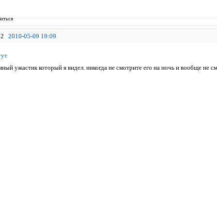
иться
2
2010-05-09 19:09
тут
ный ужастик который я видел. никогда не смотрите его на ночь и вообще не с