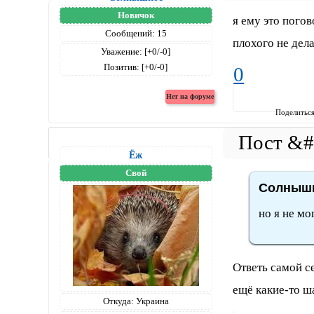
Новичок
я ему это погов
Сообщений:
15
плохого не дела
Уважение:
[+0/-0]
Позитив:
[+0/-0]
0
Поделитьс
Ёж
Свой
Солнышк
но я не мо
Ответь самой се
ещё какие-то ш
Откуда:
Украина