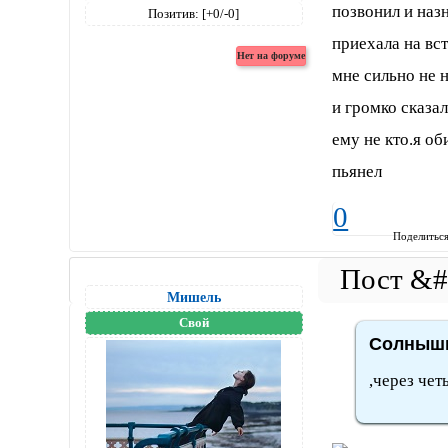
позвонил и назн
Позитив:
[+0/-0]
приехала на вс
мне сильно не 
и громко сказал
ему не кто.я об
пьянел
0
Поделитьс
Мишель
Свой
Солнышк
,через чет