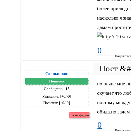
более прилюдно
насколько я зна
дамам простите
0
Поделитьс
Солнышкос
Новичок
по пьяне мне п
Сообщений:
15
скучает,что люб
Уважение:
[+0/-0]
поэтому между 
Позитив:
[+0/-0]
обида.но зачем 
0
Поделитьс