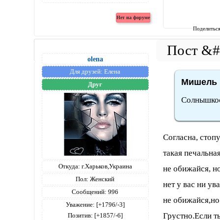
Поделитьс
olena
Для друзей:
Елена
Мишель 
Друг
Солнышкос
Согласна, стоп
такая печальна
Откуда:
г.Харьков,Украина
не обижайся, н
Пол:
Женский
нет у вас ни ув
Сообщений:
996
не обижайся,но 
Уважение:
[+1796/-3]
Грустно.Если ты
Позитив:
[+1857/-6]