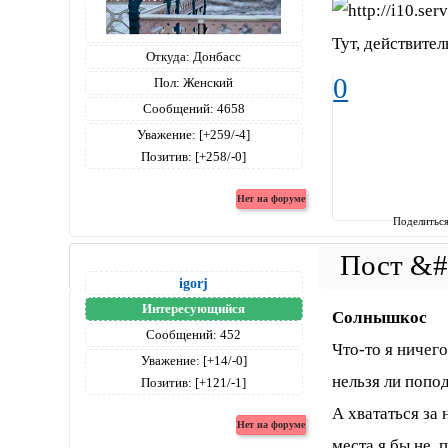
Тут, действител
Откуда:
Донбасс
0
Пол:
Женский
Сообщений:
4658
Уважение:
[+259/-4]
Позитив:
[+258/-0]
Поделитьс
igorj
Интересующийся
Солнышкос
Сообщений:
452
Что-то я ничего
Уважение:
[+14/-0]
нельзя ли попод
Позитив:
[+121/-1]
А хвататься за
места я бы не п