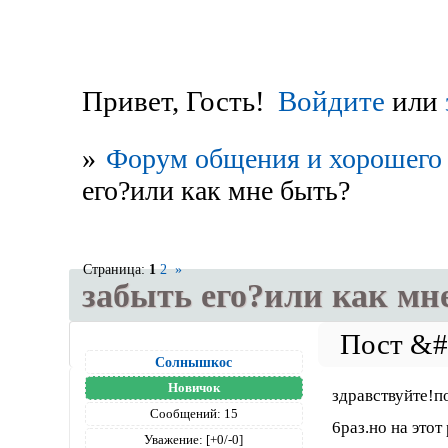
Привет, Гость!
Войдите
или
»
Форум общения и хорошего 
его?или как мне быть?
Страница:
1
2
»
забыть его?или как мн
Солнышкос
Новичок
здравствуйте!п
Сообщений:
15
6раз.но на этот
Уважение:
[+0/-0]