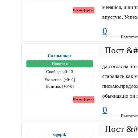
меняйся, ищи т
впустую. Успех
0
Поделитьс
Солнышкос
Новичок
да,согласна это
Сообщений:
15
старалась как м
Уважение:
[+0/-0]
письмо.предлож
Позитив:
[+0/-0]
обычная.но он
0
Поделитьс
sigopik