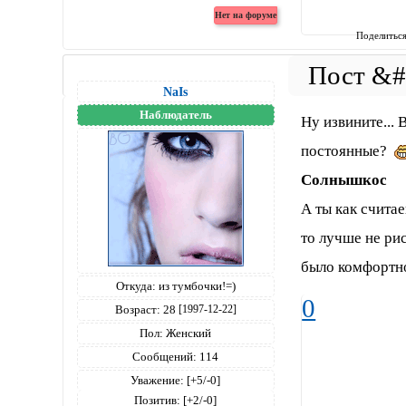
Поделитьс
NaIs
Наблюдатель
Ну извините... 
постоянные?
Солнышкос
А ты как считае
то лучше не рис
было комфортно
Откуда:
из тумбочки!=)
0
Возраст:
28
[1997-12-22]
Пол:
Женский
Сообщений:
114
Уважение:
[+5/-0]
Позитив:
[+2/-0]