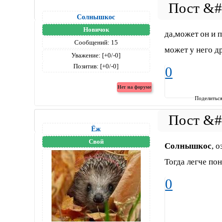
Солнышкос
Новичок
да,может он и 
Сообщений:
15
может у него д
Уважение:
[+0/-0]
Позитив:
[+0/-0]
0
Поделитьс
Ёж
Свой
Солнышкос
, 
Тогда легче пон
0