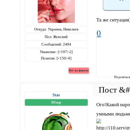
Та же ситуаци
Откуда:
Украина, Николаев
0
Пол:
Женский
Сообщений:
2494
Уважение:
[+197/-2]
Позитив:
[+150/-0]
Поделитьс
Stas
Юзер
Ого!Какой наро
умными людьми