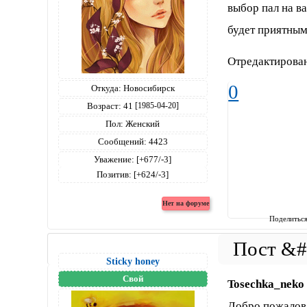
выбор пал на ва
будет приятным
Отредактирован
0
Откуда:
Новосибирск
Возраст:
41
[1985-04-20]
Пол:
Женский
Сообщений:
4423
Уважение:
[+677/-3]
Позитив:
[+624/-3]
Поделитьс
Sticky honey
Свой
Tosechka_neko
Добро пожалова