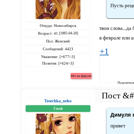
Пусть реце
Откуда:
Новосибирск
твои слова...да
Возраст:
41
[1985-04-20]
в феврале или 
Пол:
Женский
Сообщений:
4423
+1
Уважение:
[+677/-3]
Позитив:
[+624/-3]
Поделитьс
Tosechka_neko
Свой
Димуля н
привет