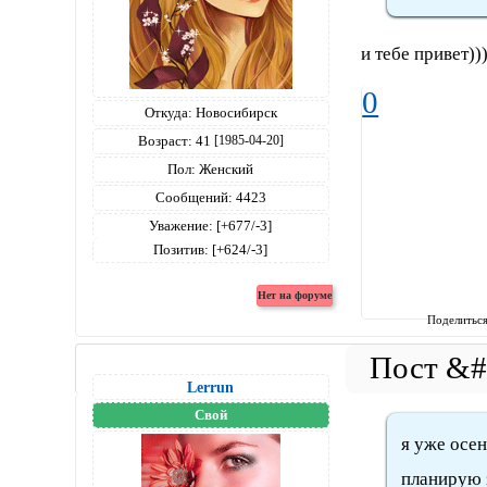
и тебе привет)))
0
Откуда:
Новосибирск
Возраст:
41
[1985-04-20]
Пол:
Женский
Сообщений:
4423
Уважение:
[+677/-3]
Позитив:
[+624/-3]
Поделитьс
Lerrun
Свой
я уже осен
планирую з