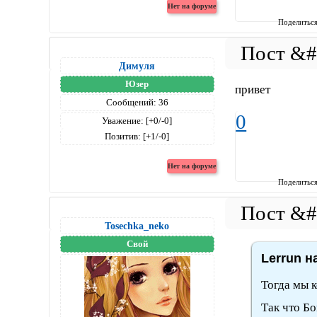
Поделитьс
Димуля
Юзер
привет
Сообщений:
36
0
Уважение:
[+0/-0]
Позитив:
[+1/-0]
Поделитьс
Tosechka_neko
Свой
Lerrun н
Тогда мы к
Так что Бо