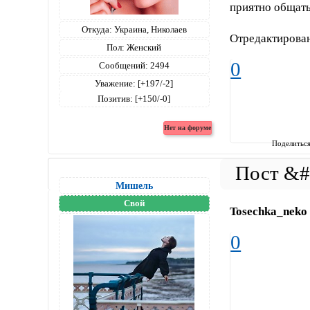
приятно общать
Откуда:
Украина, Николаев
Отредактирован
Пол:
Женский
0
Сообщений:
2494
Уважение:
[+197/-2]
Позитив:
[+150/-0]
Поделитьс
Мишель
Свой
Tosechka_neko
0