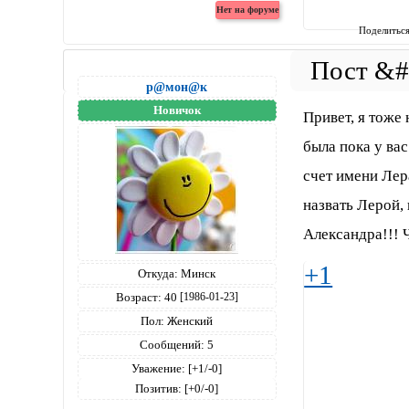
Поделитьс
р@мон@к
Новичок
Привет, я тоже 
была пока у вас
счет имени Лера
назвать Лерой, 
Александра!!! 
+1
Откуда:
Минск
Возраст:
40
[1986-01-23]
Пол:
Женский
Сообщений:
5
Уважение:
[+1/-0]
Позитив:
[+0/-0]