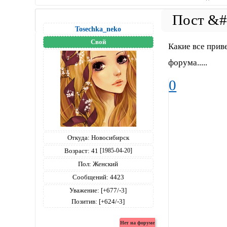
Tosechka_neko
Свой
Какие все приве
форума.....
0
Откуда:
Новосибирск
Возраст:
41
[1985-04-20]
Пол:
Женский
Сообщений:
4423
Уважение:
[+677/-3]
Позитив:
[+624/-3]