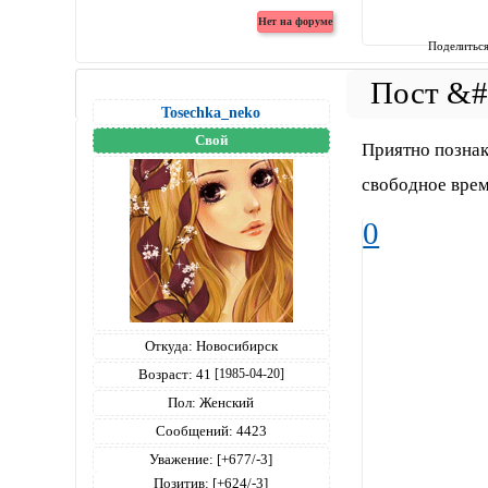
Поделитьс
Tosechka_neko
Свой
Приятно познак
свободное врем
0
Откуда:
Новосибирск
Возраст:
41
[1985-04-20]
Пол:
Женский
Сообщений:
4423
Уважение:
[+677/-3]
Позитив:
[+624/-3]