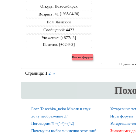
Откуда:
Новосибирск
Возраст:
41
[1985-04-20]
Пол:
Женский
Сообщений:
4423
Уважение:
[+677/-3]
Позитив:
[+624/-3]
Поделитьс
Страница:
1
2
»
Пох
Блог. Tosechka_neko Мысли в слух
Устаревшие т
хочу изображение :Р
Игры форума
Поговорим ?! =(^.^)= (42)
Устаревшие т
Почему вы выбрали именно этот ник?
Знакомимся др