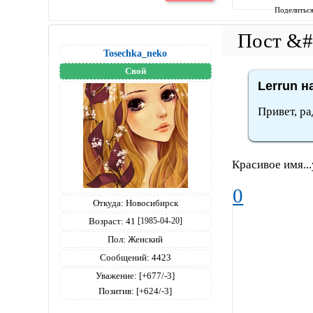
Поделитьс
Tosechka_neko
Свой
Lerrun н
Привет, ра
Красивое имя...
0
Откуда:
Новосибирск
Возраст:
41
[1985-04-20]
Пол:
Женский
Сообщений:
4423
Уважение:
[+677/-3]
Позитив:
[+624/-3]