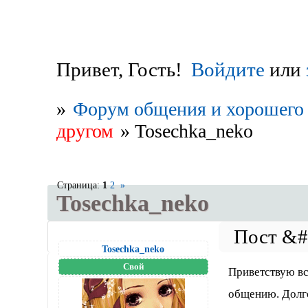
Привет, Гость!
Войдите
или
»
Форум общения и хорошего 
другом
»
Tosechka_neko
Страница:
1
2
»
Tosechka_neko
Tosechka_neko
Свой
Приветствую вс
общению. Долго