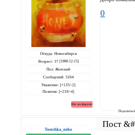
0
Откуда:
Новосибирск
Возраст:
37
[1988-12-15]
Пол:
Женский
Сообщений:
3264
Уважение:
[+135/-2]
Позитив:
[+219/-4]
Поделитьс
Tosechka_neko