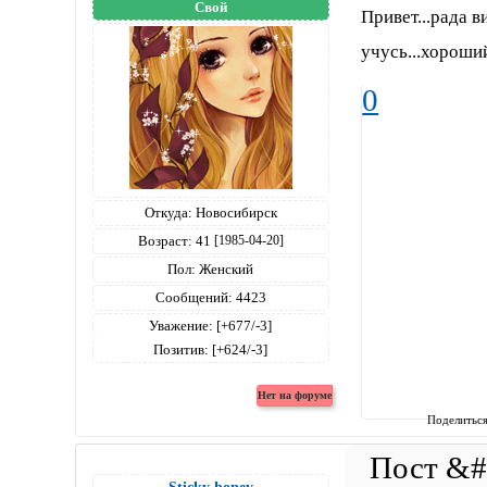
Свой
Привет...рада 
учусь...хороший
0
Откуда:
Новосибирск
Возраст:
41
[1985-04-20]
Пол:
Женский
Сообщений:
4423
Уважение:
[+677/-3]
Позитив:
[+624/-3]
Поделитьс