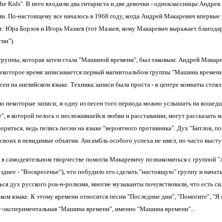
he Kids". В него входили два гитариста и две девочки - одноклассницы Андрея
и. По-настоящему все началось в 1968 году, когда Андрей Макаревич впервые 
т: Юра Борзов и Игорь Мазаев (тот Мазаев, кому Макаревич выражает благода
ии").
группы, которая затем стала "Машиной времени", был таковым: Андрей Макар
некоторое время записывается первый магнитоальбом группы "Машина времени" 
ен на английском языке. Техника записи была проста - в центре комнаты стоя
о некоторые записи; и одну из песен того периода можно услышать на вошедш
, в которой пелось о несложившейся любви и расставании, могут рассказать мн
ориться, ведь пелись песни на языке "вероятного противника". Дух "Битлов, пор
 своих в невидимые объятия. Ансамбль особого успеха не имел, но часто выст
 в самодеятельном творчестве помогла Макаревичу познакомиться с группой "
зднее - "Воскресенье"), что побудило его сделать "настоящую" группу и нача
ся дух русского рок-н-ролизма, многие музыканты почувствовали, что есть сила
ом языке. К этому времени относятся песни "Последние дни", "Помогите", "Я 
т-экспериментальная "Машина времени", именно "Машина времени"...