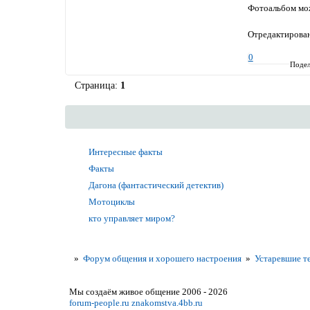
Фотоальбом мож
Отредактирован
0
Подел
Страница:
1
Интересные факты
Факты
Дагона (фантастический детектив)
Мотоциклы
кто управляет миром?
»
Форум общения и хорошего настроения
»
Устаревшие т
Мы создаём живое общение 2006 - 2026
forum-people.ru
znakomstva.4bb.ru