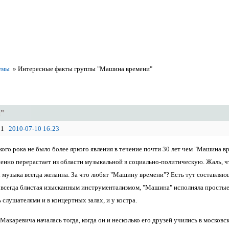
емы
»
Интересные факты группы "Машина времени"
и"
1
2010-07-10 16:23
ого рока не было более яркого явления в течение почти 30 лет чем "Машина вр
пенно перерастает из области музыкальной в социально-политическую. Жаль, 
 музыка всегда желанна. За что любят "Машину времени"? Есть тут составляюща
 всегда блистая изысканным инструментализмом, "Машина" исполняла простые
слушателями и в концертных залах, и у костра.
акаревича началась тогда, когда он и несколько его друзей учились в москов