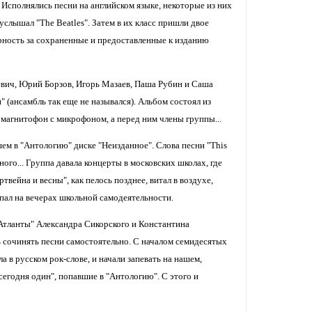
. Исполнялись песни на английском языке, некоторые из них
услышал "The Beatles". Затем в их класс пришли двое
рность за сохраненные и предоставленные к изданию
евич, Юрий Борзов, Игорь Мазаев, Паша Рубин и Саша
(ансамбль так еще не назывался). Альбом состоял из
л магнитофон с микрофоном, а перед ним члены группы...
ем в "Антологию" диске "Неизданное". Слова песни "This
ого... Группа давала концерты в московских школах, где
твейна и весны", как пелось позднее, витал в воздухе,
упал на вечерах школьной самодеятельности.
Атланты" Александра Сикорского и Константина
ть сочинять песни самостоятельно. С началом семидесятых
 в русском рок-слове, и начали запевать на нашем,
сегодня один", попавшие в "Антологию". С этого и