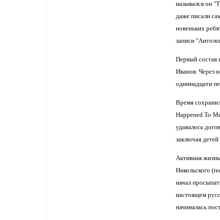
назывался он "T
даже писали сам
новеньких ребя
записи "Антолог
Первый состав 
Иванов. Через 
одиннадцати пес
Время сохранил
Happened To Me"
удавалось догов
заключая детей
Активная жизнь
Никольского (по
начал просыпать
настоящем русск
начиналась пос