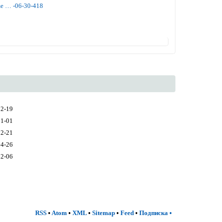
me … -06-30-418
02-19
11-01
02-21
04-26
12-06
RSS
•
Atom
•
XML
•
Sitemap
•
Feed
•
Подписка
•