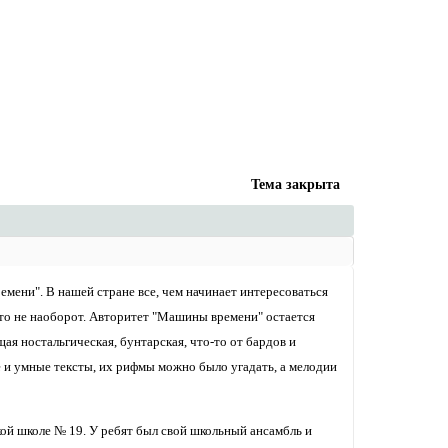
Тема закрыта
емени". В нашей стране все, чем начинает интересоваться
что не наоборот. Авторитет "Машины времени" остается
я ностальгическая, бунтарская, что-то от бардов и
 и умные тексты, их рифмы можно было угадать, а мелодии
ской школе № 19. У ребят был свой школьный ансамбль и