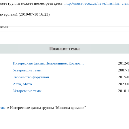
ете группы можете посмотреть здесь:
http://musat.ucoz.ua/news/mashina_vre
о egoreks1 (2010-07-10 16:23)
иться
Похожие темы
Интересные факты, Непознанное, Космос ...
2012-
Устаревшие темы
2007-
Творчество форумчан
2015-
Авто, Мото
2023-
Устаревшие темы
2010-
емы
»
Интересные факты группы "Машина времени"