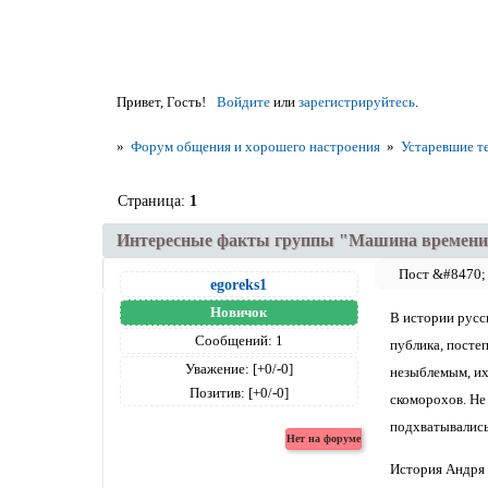
Привет, Гость!
Войдите
или
зарегистрируйтесь
.
»
Форум общения и хорошего настроения
»
Устаревшие т
Страница:
1
Интересные факты группы "Машина времен
egoreks1
Новичок
В истории русск
Сообщений:
1
публика, посте
Уважение:
[+0/-0]
незыблемым, их
Позитив:
[+0/-0]
скоморохов. Не
подхватывались 
История Андря М