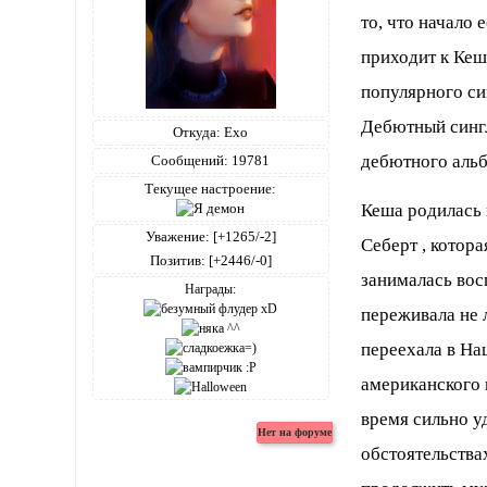
то, что начало
приходит к Кеш
популярного си
Дебютный сингл
Откуда:
Ехо
дебютного альб
Сообщений:
19781
Текущее настроение:
Кеша родилась 
Уважение:
[+1265/-2]
Себерт , котор
Позитив:
[+2446/-0]
занималась вос
Награды:
переживала не 
переехала в На
американского 
время сильно у
обстоятельства