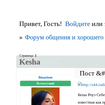
Привет, Гость!
Войдите
или
»
Форум общения и хорошего 
Страница:
1
Kesha
Ilmarinen
Всемогущий
Кеша Роуз Себер
известная как 