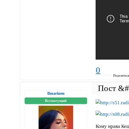
0
Поделитьс
Ilmarinen
Всемогущий
Кому нрава К