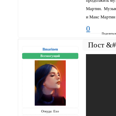
продолжить муз
Мартин. Музыка
и Макс Мартин 
0
Поделитьс
Ilmarinen
Всемогущий
Откуда:
Ехо