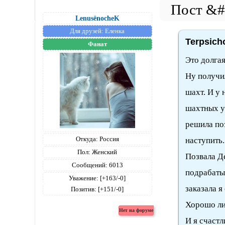
LenusёnocheK
Для друзей:
Еленка
Terpsich
Фанат
Это долгая
Ну получил
шахт. И у 
шахтных уч
решила по
Откуда:
Россия
наступить.
Пол:
Женский
Позвала Де
Сообщений:
6013
подрабаты
Уважение:
[+163/-0]
заказала я
Позитив:
[+151/-0]
Хорошо ли 
И я счастл