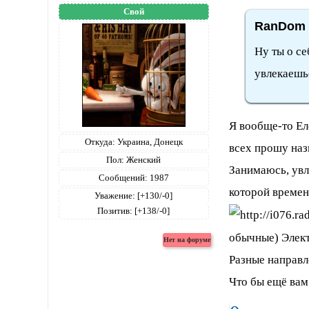
Свой
RanDom 
Ну ты о с
увлекаешь
Я вообще-то Ел
Откуда:
Украина, Донецк
всех прошу наз
Пол:
Женский
Занимаюсь, увл
Сообщений:
1987
которой времени
Уважение:
[+130/-0]
Позитив:
[+138/-0]
обычные) Элект
Разные направл
Что бы ещё вам 