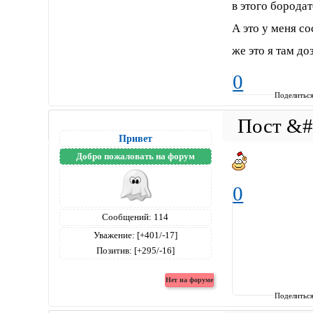
в этого бородат
А это у меня с
же это я там до
0
Поделитьс
Привет
Добро пожаловать на форум
0
Сообщений:
114
Уважение:
[+401/-17]
Позитив:
[+295/-16]
Поделитьс