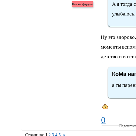
А я тогда 
улыбаюсь..
Ну это здорово
моменты вспоми
детство и вот т
КоМа нап
а ты парен
0
Поделитьс
Страница:
1
2
3
4
5
»