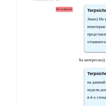
Terpsich
Знаю) Но в
некоторые 
представля
отзываюсь 
Ха интересно))
Terpsich
на данный
недели до
в 4-х стена