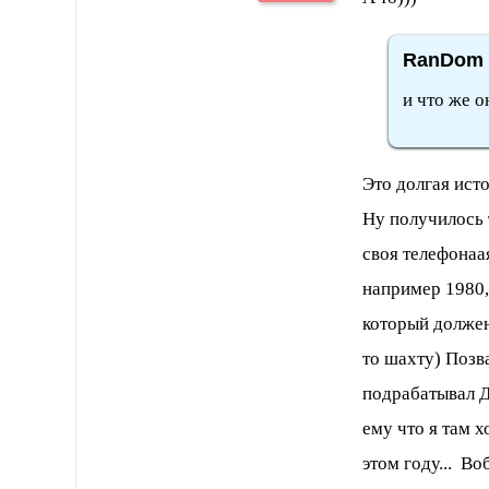
RanDom 
и что же о
Это долгая ист
Ну получилось т
своя телефонаа
например 1980, 
который должен 
то шахту) Позв
подрабатывал Д
ему что я там х
этом году... Во