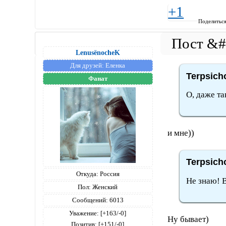
+1
Поделитьс
LenusёnocheK
Для друзей:
Еленка
Terpsich
Фанат
О, даже та
и мне))
Terpsich
Откуда:
Россия
Не знаю! В
Пол:
Женский
Сообщений:
6013
Уважение:
[+163/-0]
Ну бывает)
Позитив:
[+151/-0]