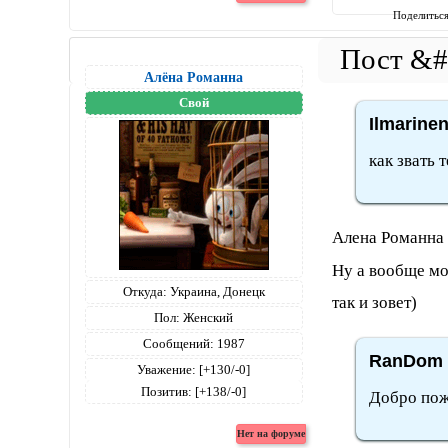
Поделитьс
Алёна Романна
Свой
Ilmarine
как звать 
Алена Романн
Ну а вообще мож
Откуда:
Украина, Донецк
так и зовет)
Пол:
Женский
Сообщений:
1987
RanDom 
Уважение:
[+130/-0]
Позитив:
[+138/-0]
Добро пож