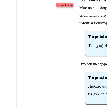
Хм...почему эт
Мне вот наобор
специально это
имени,а некотор
Terpsich
Танцую) Э
Это очень здор
Terpsich
Люблю чит
на дух не