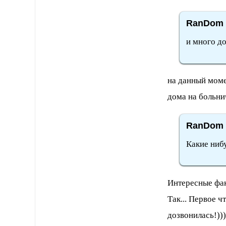
RanDom 
и много д
на данный моме
дома на больнич
RanDom 
Какие ниб
Интересные факт
Так... Первое ч
дозвонилась!))