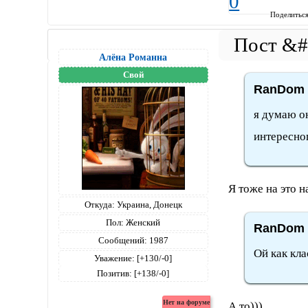
0
Поделитьс
Алёна Романна
Свой
RanDom 
я думаю он
интересног
Я тоже на это н
Откуда:
Украина, Донецк
Пол:
Женский
RanDom 
Сообщений:
1987
Ой как кла
Уважение:
[+130/-0]
Позитив:
[+138/-0]
А то)))