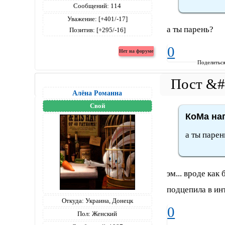
Сообщений:
114
Уважение:
[+401/-17]
а ты парень?
Позитив:
[+295/-16]
0
Поделитьс
Алёна Романна
Свой
КоМа нап
а ты парен
эм... вроде ка
подцепила в инт
Откуда:
Украина, Донецк
0
Пол:
Женский