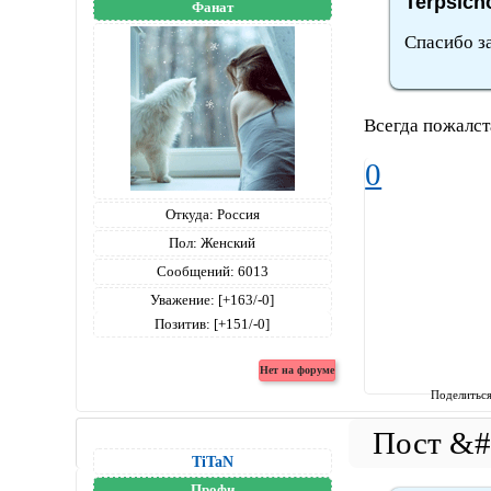
Terpsich
Фанат
Спасибо з
Всегда пожалст
0
Откуда:
Россия
Пол:
Женский
Сообщений:
6013
Уважение:
[+163/-0]
Позитив:
[+151/-0]
Поделитьс
TiTaN
Профи