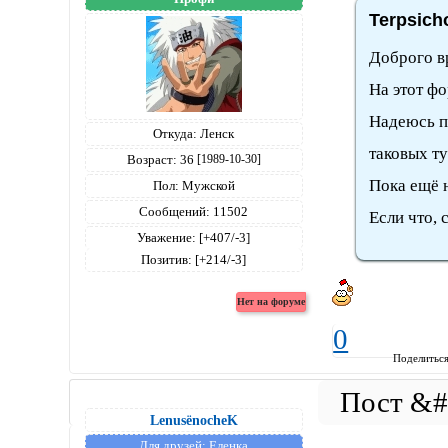
Terpsich
Доброго вр
На этот ф
Надеюсь п
Откуда:
Ленск
таковых ту
Возраст:
36
[1989-10-30]
Пока ещё н
Пол:
Мужской
Сообщений:
11502
Если что, с
Уважение:
[+407/-3]
Позитив:
[+214/-3]
0
Поделитьс
LenusёnocheK
Для друзей:
Еленка