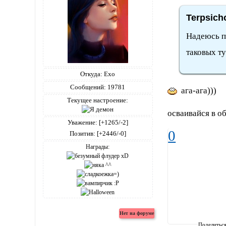
Terpsich
Надеюсь п
таковых ту
Откуда:
Ехо
Сообщений:
19781
ага-ага)))
Текущее настроение:
осваивайся в о
Уважение:
[+1265/-2]
0
Позитив:
[+2446/-0]
Награды:
Поделитьс