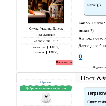
него!)))
Как??? Ты что??
Откуда:
Украина, Донецк
можно?)
Пол:
Женский
А я тогда счаст
Сообщений:
1987
Давно дело было
Уважение:
[+130/-0]
Позитив:
[+138/-0]
0
Поделитьс
Привет
Добро пожаловать на форум
Terpsich
Сижу сейча