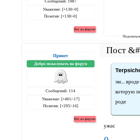
Сообщений:
1987
Уважение:
[+130/-0]
Позитив:
[+138/-0]
Поделитьс
Привет
Добро пожаловать на форум
Terpsich
эм... врод
Сообщений:
114
которую п
Уважение:
[+401/-17]
роде
Позитив:
[+295/-16]
ужас
0