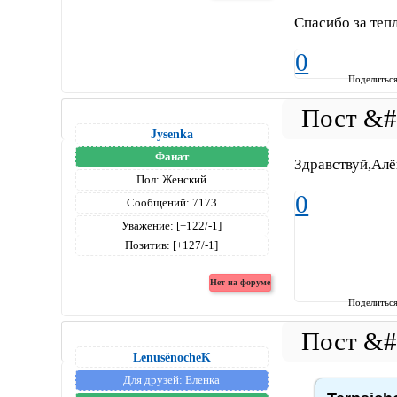
Спасибо за теп
0
Поделитьс
Jysenka
Фанат
Здравствуй,Алё
Пол:
Женский
0
Сообщений:
7173
Уважение:
[+122/-1]
Позитив:
[+127/-1]
Поделитьс
LenusёnocheK
Для друзей:
Еленка