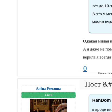
лет до 10-
А это у ме
маман куда
О,какая милая и
А я даже не пом
верила.я всегда
0
Поделитьс
Алёна Романна
Свой
RanDom 
я вроде ни