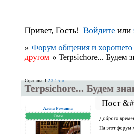
Привет, Гость!
Войдите
или
»
Форум общения и хорошего 
другом
»
Terpsichore... Будем 
Страница:
1
2
3
4
5
»
Terpsichore... Будем зн
Алёна Романна
Свой
Доброго времен
На этот форум 