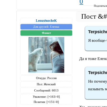
0
Поделитьс
LenusёnocheK
Для друзей:
Еленка
Terpsich
Фанат
Я вообще-т
Да я тоже Елен
Terpsich
Откуда:
Россия
Но почему
Пол:
Женский
называть м
Сообщений:
6013
Уважение:
[+163/-0]
Позитив:
[+151/-0]