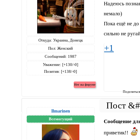
Надеюсь познак
немало)
Пока ещё не до 
сильно не ругайт
Откуда:
Украина, Донецк
+1
Пол:
Женский
Сообщений:
1987
Уважение:
[+130/-0]
Позитив:
[+138/-0]
Поделитьс
Ilmarinen
Всемогущий
Сообщение дл
приветик!!