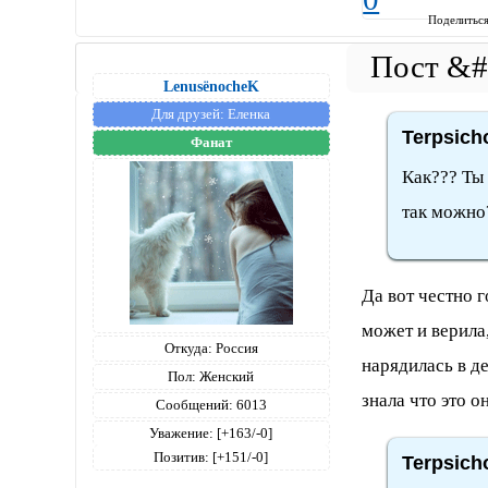
Поделитьс
LenusёnocheK
Для друзей:
Еленка
Terpsich
Фанат
Как??? Ты 
так можно
Да вот честно 
может и верила
Откуда:
Россия
нарядилась в д
Пол:
Женский
знала что это он
Сообщений:
6013
Уважение:
[+163/-0]
Позитив:
[+151/-0]
Terpsich