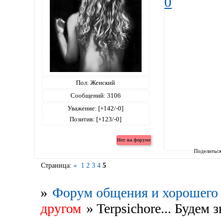
0
Пол:
Женский
Сообщений:
3106
Уважение:
[+142/-0]
Позитив:
[+123/-0]
Поделитьс
Страница:
«
1
2
3
4
5
»
Форум общения и хорошего 
другом
»
Terpsichore... Будем 