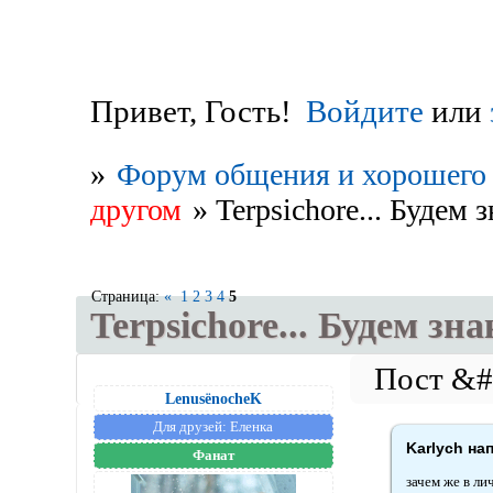
Привет, Гость!
Войдите
или
»
Форум общения и хорошего 
другом
»
Terpsichore... Будем 
Страница:
«
1
2
3
4
5
Terpsichore... Будем зн
LenusёnocheK
Для друзей:
Еленка
Karlych на
Фанат
зачем же в ли