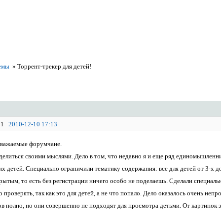
емы
»
Торрент-трекер для детей!
1
2010-12-10 17:13
уважаемые форумчане.
делиться своими мыслями. Дело в том, что недавно я и еще ряд единомышленн
х детей. Специально ограничили тематику содержания: все для детей от 3-х до
рытым, то есть без регистрации ничего особо не поделаешь. Сделали специальн
о проверять, так как это для детей, а не что попало. Дело оказалось очень непр
в полно, но они совершенно не подходят для просмотра детьми. От картинок зу