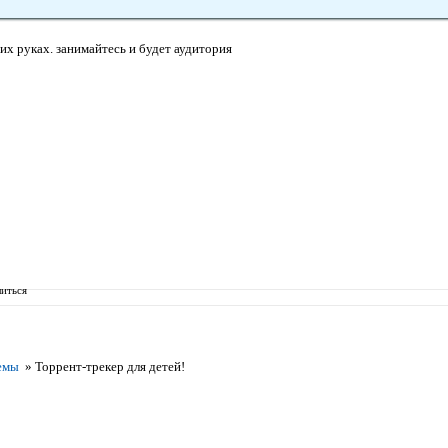
ших руках. занимайтесь и будет аудитория
иться
емы
»
Торрент-трекер для детей!