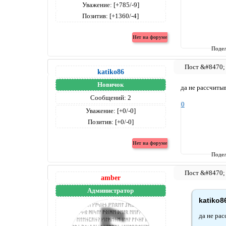
Уважение:
[+785/-9]
Позитив:
[+1360/-4]
Подел
katiko86
Новичок
да не рассчиты
Сообщений:
2
0
Уважение:
[+0/-0]
Позитив:
[+0/-0]
Подел
amber
Администратор
katiko8
да не ра