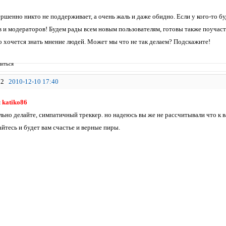
ршенно никто не поддерживает, а очень жаль и даже обидно. Если у кого-то буд
 и модераторов! Будем рады всем новым пользователям, готовы также поучаств
о хочется знать мнение людей. Может мы что не так делаем? Подскажите!
иться
2
2010-12-10 17:40
я
katiko86
льно делайте, симпатичный треккер. но надеюсь вы же не рассчитывали что к в
йтесь и будет вам счастье и верные пиры.