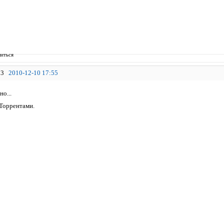
иться
3
2010-12-10 17:55
но...
 Торрентами.