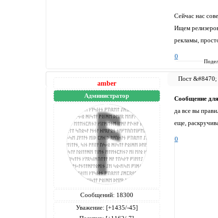
Сейчас нас сове
Ищем релизеров
рекламы, прост
0
Подел
amber
Администратор
Сообщение дл
да все вы прави
еще, раскручива
0
Сообщений:
18300
Уважение:
[+1435/-45]