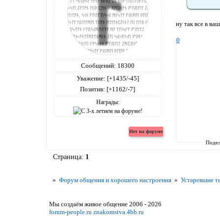
ну так все в ва
0
Сообщений:
18300
Уважение:
[+1435/-45]
Позитив:
[+1162/-7]
Награды:
Подел
Страница:
1
»
Форум общения и хорошего настроения
»
Устаревшие т
Мы создаём живое общение 2006 - 2026
forum-people.ru
znakomstva.4bb.ru