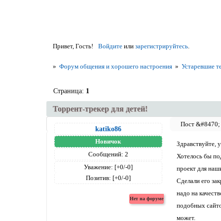
Привет, Гость!
Войдите
или
зарегистрируйтесь
.
»
Форум общения и хорошего настроения
»
Устаревшие т
Страница:
1
Торрент-трекер для детей!
katiko86
Новичок
Здравствуйте, 
Сообщений:
2
Хотелось бы по
Уважение:
[+0/-0]
проект для наши
Позитив:
[+0/-0]
Сделали его зак
надо на качеств
подобных сайто
может.