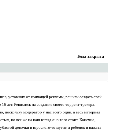
Тема закрыта
иков, уставших от кричащей рекламы, решили создать свой
 16 лет. Решились на создание своего торрент-трекера.
о, поскольку модератор у нас всего один, а весь материал
остым, но все же на наш взгляд оно того стоит. Конечно,
бастой девочки и взрослого-то мутит, а ребенок и нажать