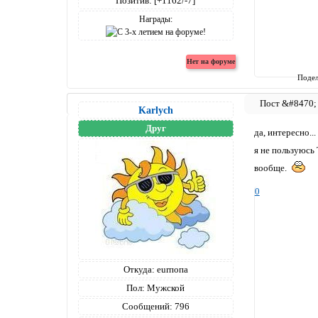
Позитив:
[+1162/-7]
Награды:
Подел
Karlych
Друг
да, интересно... 
я не пользуюсь
вообще.
0
Откуда:
eurпопа
Пол:
Мужской
Сообщений:
796