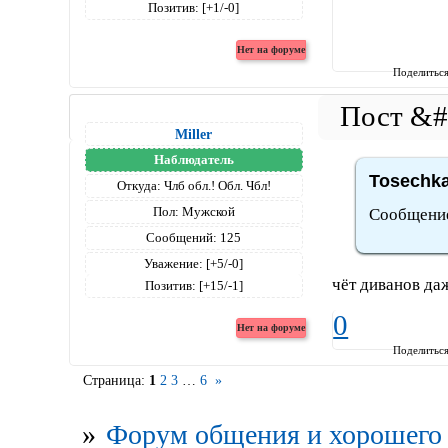
Позитив:
[+1/-0]
Поделитьс
Miller
Наблюдатель
Tosechka
Откуда:
Члб обл.! Обл. Чбл!
Пол:
Мужской
Сообщение 
Сообщений:
125
Уважение:
[+5/-0]
чёт диванов даж
Позитив:
[+15/-1]
0
Поделитьс
Страница:
1
2
3
…
6
»
»
Форум общения и хорошего 