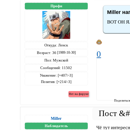
Профи
Miller на
ВОТ ОН Я
Откуда:
Ленск
0
Возраст:
36
[1989-10-30]
Пол:
Мужской
Сообщений:
11502
Уважение:
[+407/-3]
Позитив:
[+214/-3]
Поделитьс
Miller
Наблюдатель
Чё тут интерес