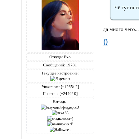
Чё тут инт
да много чего..
0
Откуда:
Ехо
Сообщений:
19781
Текущее настроение:
Уважение:
[+1265/-2]
Позитив:
[+2446/-0]
Награды: