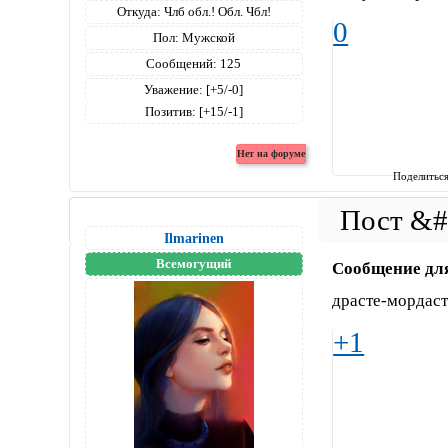
Откуда:
Члб обл.! Обл. Чбл!
0
Пол:
Мужской
Сообщений:
125
Уважение:
[+5/-0]
Позитив:
[+15/-1]
Поделитьс
Ilmarinen
Всемогущий
Сообщение дл
драсте-мордас
+1