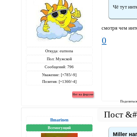
Чё тут инт
смотря чем ин
0
Откуда:
eurпопа
Пол:
Мужской
Сообщений:
796
Уважение:
[+785/-9]
Позитив:
[+1360/-4]
Поделитьс
Ilmarinen
Всемогущий
Miller на