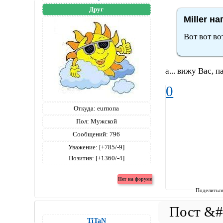
Друг
Miller на
Вот вот во
а... вижу Вас,
0
Откуда:
eurпопа
Пол:
Мужской
Сообщений:
796
Уважение:
[+785/-9]
Позитив:
[+1360/-4]
Поделитьс
TiTaN