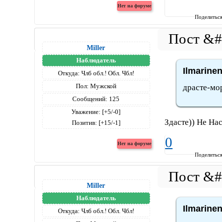
Поделитьс
Miller
Наблюдатель
Ilmarine
Откуда:
Члб обл.! Обл. Чбл!
Пол:
Мужской
драсте-мор
Сообщений:
125
Уважение:
[+5/-0]
Здасте)) Не Нас
Позитив:
[+15/-1]
0
Поделитьс
Miller
Наблюдатель
Ilmarine
Откуда:
Члб обл.! Обл. Чбл!