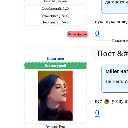
Пол:
Мужской
да много че
Сообщений:
125
Уважение:
[+5/-0]
нука нука пове
Позитив:
[+15/-1]
0
Поделитьс
Ilmarinen
Всемогущий
Miller на
Не Настя?
нет
у мну д
0
Откуда:
Ехо