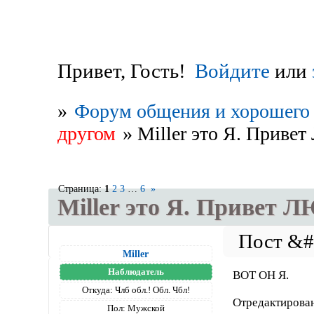
Привет, Гость!
Войдите
или
»
Форум общения и хорошего 
другом
»
Miller это Я. Привет
Страница:
1
2
3
…
6
»
Miller это Я. Привет Л
Miller
Наблюдатель
ВОТ ОН Я.
Откуда:
Члб обл.! Обл. Чбл!
Отредактирован
Пол:
Мужской