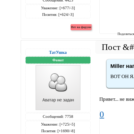
Сообщений:
4423
Уважение:
[+677/-3]
Позитив:
[+624/-3]
Поделитьс
ТатУшка
Фанат
Miller на
ВОТ ОН Я
Привет... не ви
0
Сообщений:
7758
Уважение:
[+725/-5]
Позитив:
[+1690/-8]