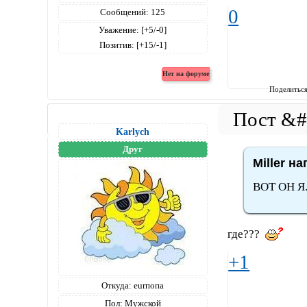
0
Сообщений:
125
Уважение:
[+5/-0]
Позитив:
[+15/-1]
Поделитьс
Karlych
Друг
Miller на
ВОТ ОН Я
где???
+1
Откуда:
eurпопа
Пол:
Мужской