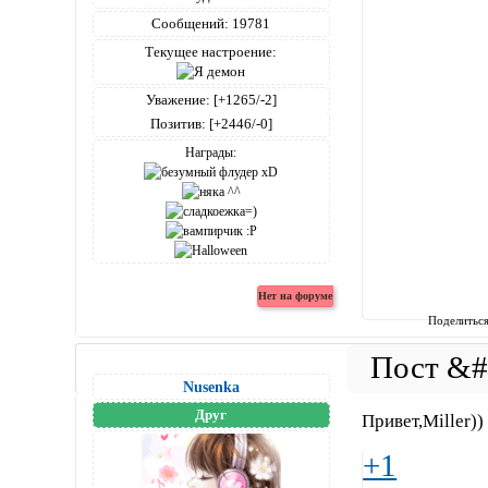
Сообщений:
19781
Текущее настроение:
Уважение:
[+1265/-2]
Позитив:
[+2446/-0]
Награды:
Поделитьс
Nusenka
Друг
Привет,Miller))
+1