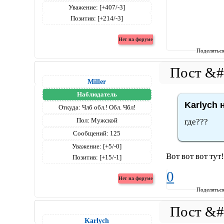
Уважение:
[+407/-3]
Позитив:
[+214/-3]
Поделитьс
Miller
Наблюдатель
Karlych 
Откуда:
Члб обл.! Обл. Чбл!
Пол:
Мужской
где???
Сообщений:
125
Уважение:
[+5/-0]
Вот вот вот тут
Позитив:
[+15/-1]
0
Поделитьс
Karlych