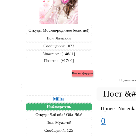
Откуда:
Москва-родимое болотце))
Пол:
Женский
Сообщений:
1072
Уважение:
[+46/-1]
Позитив:
[+17/-0]
Поделитьс
Miller
Наблюдатель
Привет Nusenk
Откуда:
Члб обл.! Обл. Чбл!
0
Пол:
Мужской
Сообщений:
125