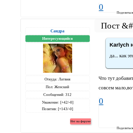
0
Поделитьс
Сандра
Интересующийся
Karlych 
да... как э
Что тут добавит
Откуда:
Латвия
Пол:
Женский
совсем мало,вот
Сообщений:
312
0
Уважение:
[+42/-0]
Позитив:
[+143/-0]
Поделитьс