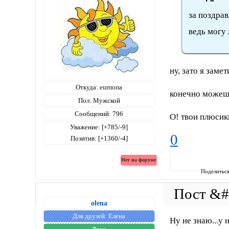
за поздрав
ведь могу 
ну, зато я замет
Откуда:
eurпопа
конечно можеш
Пол:
Мужской
Сообщений:
796
О! твои плюсики
Уважение:
[+785/-9]
0
Позитив:
[+1360/-4]
Поделитьс
olena
Для друзей:
Елена
Ну не знаю...у 