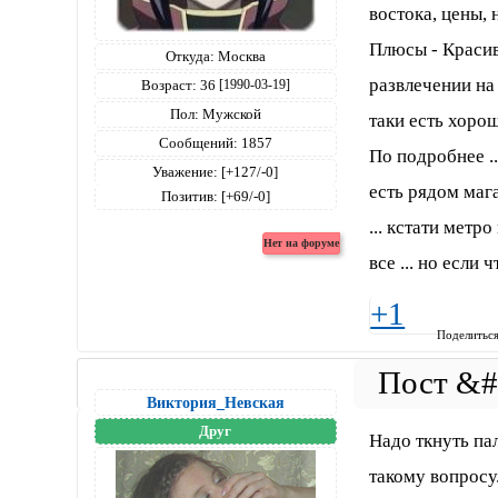
востока, цены,
Плюсы - Красив
Откуда:
Москва
развлечении на
Возраст:
36
[1990-03-19]
Пол:
Мужской
таки есть хоро
Сообщений:
1857
По подробнее ..
Уважение:
[+127/-0]
есть рядом мага
Позитив:
[+69/-0]
... кстати метр
все ... но если 
+1
Поделитьс
Виктория_Невская
Друг
Надо ткнуть па
такому вопросу