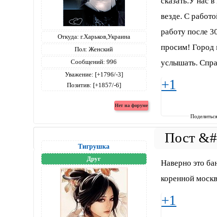
сказать.У нас в
везде. С работ
работу после 3
Откуда:
г.Харьков,Украина
просим! Город 
Пол:
Женский
услышать. Спра
Сообщений:
996
Уважение:
[+1796/-3]
+1
Позитив:
[+1857/-6]
Поделитьс
Тигрушка
Друг
Наверно это ба
коренной москв
+1