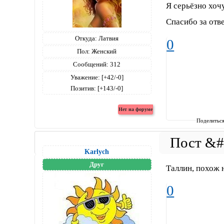
Я серьёзно хочу
Спасибо за отв
Откуда:
Латвия
0
Пол:
Женский
Сообщений:
312
Уважение:
[+42/-0]
Позитив:
[+143/-0]
Поделитьс
Karlych
Друг
Таллин, похож 
0