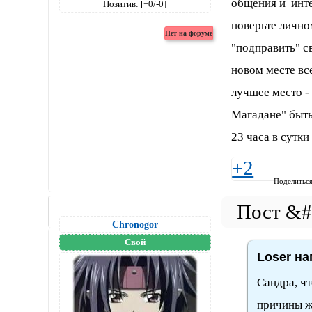
общения и инте
Позитив:
[+0/-0]
поверьте лично
"подправить" с
новом месте все
лучшее место -
Магадане" быть
23 часа в сутки
+2
Поделитьс
Chronogor
Свой
Loser на
Сандра, чт
причины же