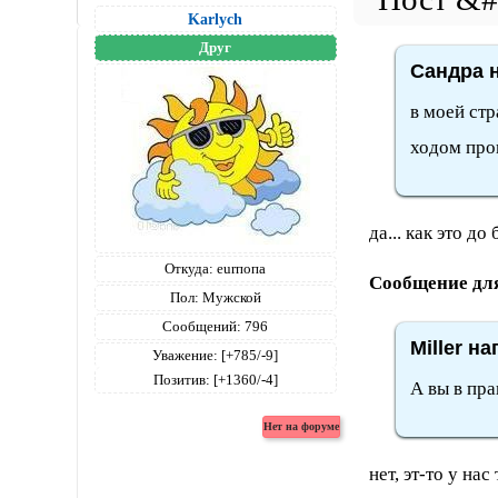
Karlych
Друг
Сандра н
в моей ст
ходом про
да... как это до 
Откуда:
eurпопа
Сообщение дл
Пол:
Мужской
Сообщений:
796
Miller на
Уважение:
[+785/-9]
Позитив:
[+1360/-4]
А вы в пра
нет, эт-то у нас 