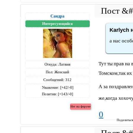
Сандра
Интересующийся
Karlych 
а нас особ
Тут ты прав на 
Откуда:
Латвия
Пол:
Женский
Томском,так их
Сообщений:
312
А за поздравлен
Уважение:
[+42/-0]
Позитив:
[+143/-0]
же,когда хохоч
0
Поделитьс