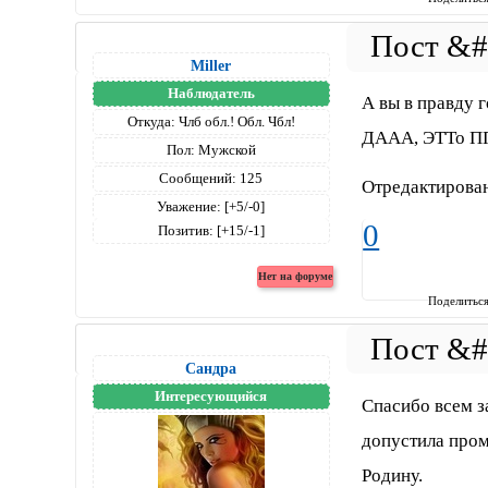
Miller
Наблюдатель
А вы в правду 
Откуда:
Члб обл.! Обл. Чбл!
ДААА, ЭТТо ППП
Пол:
Мужской
Сообщений:
125
Отредактирован
Уважение:
[+5/-0]
0
Позитив:
[+15/-1]
Поделитьс
Сандра
Интересующийся
Спасибо всем з
допустила пром
Родину.