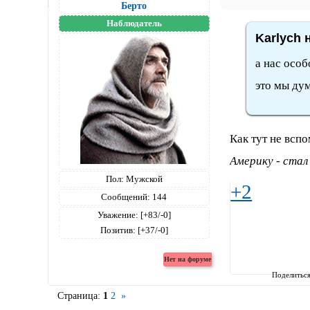
Берто
Наблюдатель
Karlych 
а нас особ
это мы дум
Как тут не всп
Америку - стал
Пол:
Мужской
+2
Сообщений:
144
Уважение:
[+83/-0]
Позитив:
[+37/-0]
Поделитьс
Страница:
1
2
»