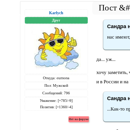
Karlych
Друг
Сандра н
нас имеют,
да... уж...
хочу заметить,
Откуда:
eurпопа
и в России и на 
Пол:
Мужской
Сообщений:
796
Сандра н
Уважение:
[+785/-9]
Позитив:
[+1360/-4]
...Как-то 