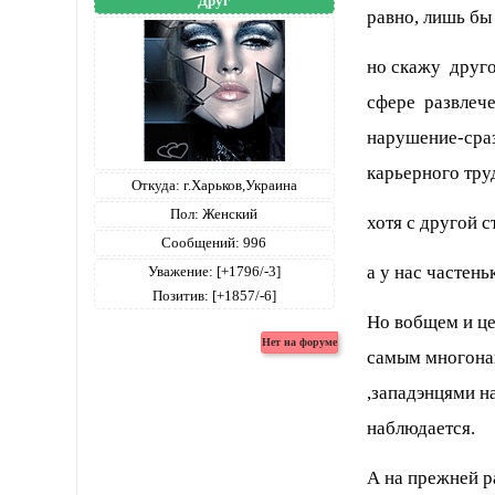
Друг
равно, лишь бы
но скажу другое
сфере развлече
нарушение-сраз
карьерного труд
Откуда:
г.Харьков,Украина
Пол:
Женский
хотя с другой с
Сообщений:
996
а у нас частень
Уважение:
[+1796/-3]
Позитив:
[+1857/-6]
Но вобщем и це
самым многон
,западэнцями на
наблюдается.
А на прежней р