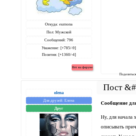
Откуда:
eurпопа
Пол:
Мужской
Сообщений:
796
Уважение:
[+785/-9]
Позитив:
[+1360/-4]
Поделитьс
olena
Для друзей:
Елена
Сообщение дл
Друг
Ну, для начала
описывать прич