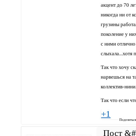
акцент до 70 ле
никогда ни от к
грузины работал
поколение у них
с ними отлично
слыхала...хотя
Так что хочу ск
нарвешься на т
коллектив-нини
Так что если ч
+1
Поделитьс