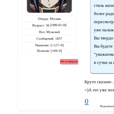
стиль жизн
более рад
Откуда:
Москва
пересмотре
Возраст:
36
[1990-03-19]
уже налаже
Пол:
Мужской
Вы твердо 
Сообщений:
1857
Уважение:
[+127/-0]
Вы будете
Позитив:
[+69/-0]
"уважаемы
в сутки за
Круто сказано .
=)А это уже пох
0
Поделитьс