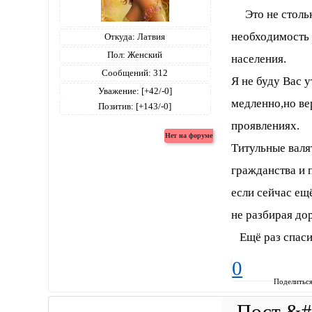
Это не столько
необходимость 
Откуда:
Латвия
Пол:
Женский
населения.
Сообщений:
312
Я не буду Вас у
Уважение:
[+42/-0]
медленно,но ве
Позитив:
[+143/-0]
проявлениях.
Титульные валя
гражданства и 
если сейчас ещ
не разбирая до
Ещё раз спаси
0
Поделитьс