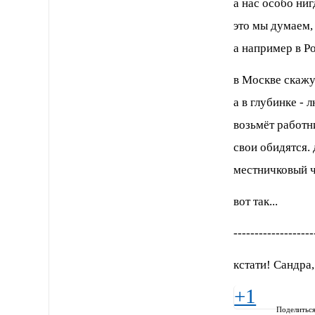
а нас особо ниг
это мы думаем, 
а например в Ро
в Москве скажут
а в глубинке -
возьмёт работни
свои обидятся. 
местничковый ч
вот так...
-------------------
кстати! Сандра
+1
Поделитьс