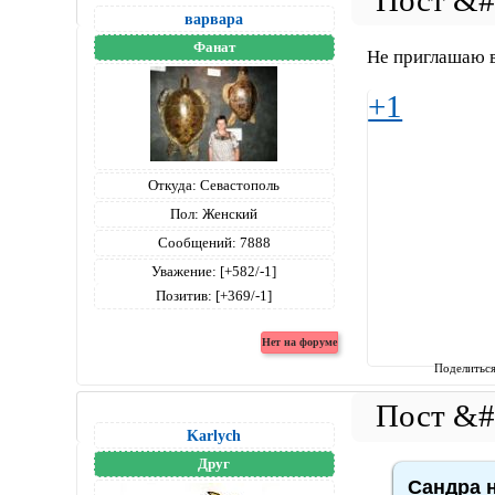
варвара
Фанат
Не приглашаю в
+1
Откуда:
Севастополь
Пол:
Женский
Сообщений:
7888
Уважение:
[+582/-1]
Позитив:
[+369/-1]
Поделитьс
Karlych
Друг
Сандра н