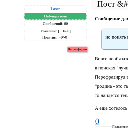
Loser
Наблюдатель
Сообщение дл
Сообщений:
60
Уважение:
[+16/-0]
но понять 
Позитив:
[+0/-0]
Вовсе необязат
в поисках "лучш
Перефразируя в
"родина - это т
то найдется те
А еще хотелось 
0
Поделитьс