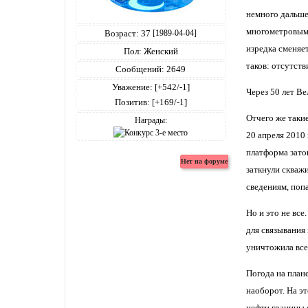
немного дальше
многометровым 
Возраст:
37
[1989-04-04]
изредка сменяе
Пол:
Женский
таков: отсутст
Сообщений:
2649
Уважение:
[+542/-1]
Через 50 лет В
Позитив:
[+169/-1]
Отчего же такие
Награды:
20 апреля 2010
платформа зато
заткнули скважи
сведениям, поп
Но и это не вс
для связывания
уничтожила все
Погода на плане
наоборот. На э
нефти границы 