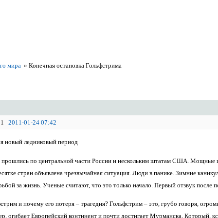
го мира
»
Конечная остановка Гольфстрима
1
2011-01-24 07:42
ся новый ледниковый период
прошлись по центральной части России и нескольким штатам США. Мощные 
есятке стран объявлена чрезвычайная ситуация. Люди в панике. Зимние канику
ьбой за жизнь. Ученые считают, что это только начало. Первый отзвук после 
стрим и почему его потеря – трагедия? Гольфстрим – это, грубо говоря, огром
вер, огибает Европейский континент и почти достигает Мурманска. Который, 