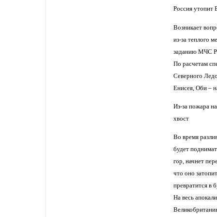
Россия утопит 
Возникает вопр
из-за теплого 
заданию МЧС Ро
По расчетам сп
Северного Ледо
Енисея, Оби – н
Из-за пожара н
хвост
Во время разли
будет поднимат
гор, начнет пе
что оно затопи
превратится в б
На весь апокал
Великобританию