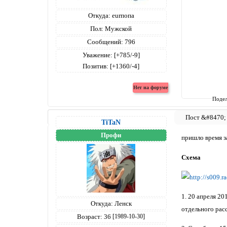
Откуда:
eurпопа
Пол:
Мужской
Сообщений:
796
Уважение:
[+785/-9]
Позитив:
[+1360/-4]
Подел
TiTaN
Профи
пришло время з
Схема
1. 20 апреля 2
Откуда:
Ленск
отдельного рас
Возраст:
36
[1989-10-30]