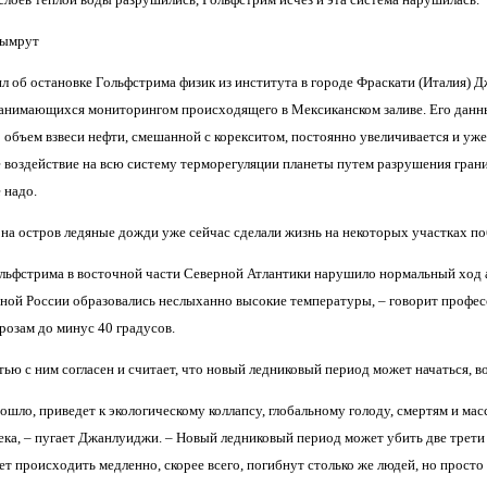
вымрут
 об остановке Гольфстрима физик из института в городе Фраскати (Италия) Д
занимающихся мониторингом происходящего в Мексиканском заливе. Его данн
 объем взвеси нефти, смешанной с корекситом, постоянно увеличивается и уже
е воздействие на всю систему терморегуляции планеты путем разрушения грани
 надо.
а остров ледяные дожди уже сейчас сделали жизнь на некоторых участках п
ольфстрима в восточной части Северной Атлантики нарушило нормальный ход а
ьной России образовались неслыханно высокие температуры, – говорит профес
розам до минус 40 градусов.
ью с ним согласен и считает, что новый ледниковый период может начаться, в
зошло, приведет к экологическому коллапсу, глобальному голоду, смертям и ма
ека, – пугает Джанлуиджи. – Новый ледниковый период может убить две трети 
ет происходить медленно, скорее всего, погибнут столько же людей, но просто 