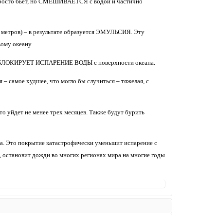
е просто бьет, но СМЕШИВАЕТСЯ с водой и частично
0 метров) – в результате образуется ЭМУЛЬСИЯ. Эту
ому океану.
ы и БЛОКИРУЕТ ИСПАРЕНИЕ ВОДЫ с поверхности океана.
 – самое худшее, что могло бы случиться – тяжелая, с
то уйдет не менее трех месяцев. Также будут бурить
на. Это покрытие катастрофически уменьшит испарение с
 остановит дожди во многих регионах мира на многие годы