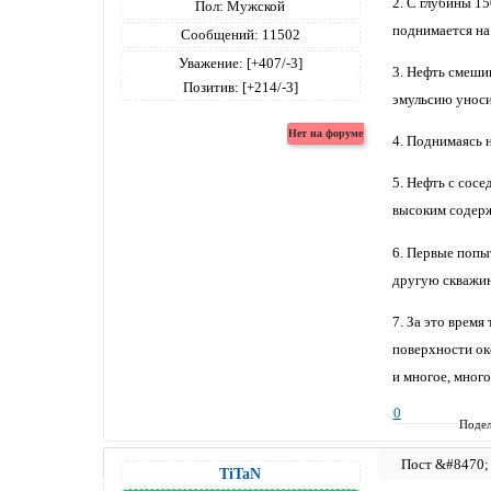
2. С глубины 1
Пол:
Мужской
поднимается на 
Сообщений:
11502
Уважение:
[+407/-3]
3. Нефть смеши
Позитив:
[+214/-3]
эмульсию уноси
4. Поднимаясь 
5. Нефть с сосе
высоким содерж
6. Первые попы
другую скважину
7. За это врем
поверхности ок
и многое, много
0
Подел
TiTaN