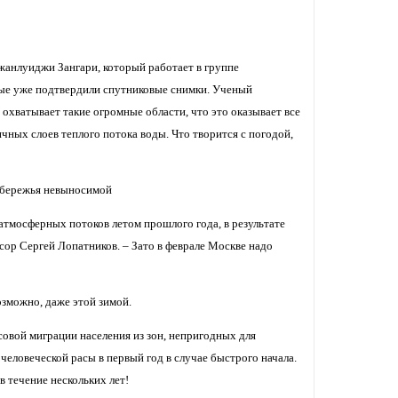
жанлуиджи Зангари, который работает в группе
ые уже подтвердили спутниковые снимки. Ученый
 охватывает такие огромные области, что это оказывает все
чных слоев теплого потока воды. Что творится с погодой,
обережья невыносимой
тмосферных потоков летом прошлого года, в результате
сор Сергей Лопатников. – Зато в феврале Москве надо
озможно, даже этой зимой.
ссовой миграции населения из зон, непригодных для
человеческой расы в первый год в случае быстрого начала.
в течение нескольких лет!