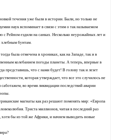
овкой течения уже были в истории. Были, но только не
емии наук вспоминает в связи с этим о так называемом
аю с Рейном ездили на санках. Несколько неурожайных лет и
и хлебным бунтам.
огда была отмечена в хрониках, как на Западе, так и в
ственным колебанием погоды планеты. А теперь, впервые в
а представишь, что с нами будет! В голову так и лезет
ственности, которая утверждает, что все это случилось не
м саботажем, во время ликвидации последствий аварии
ропы.
мериканские магнаты как раз решают поменять мир: «Европа
еловеколюбия. Триста миллионов, читая в последний раз
 хотя бы из той же Африки, и начнем выводить новые
мира?