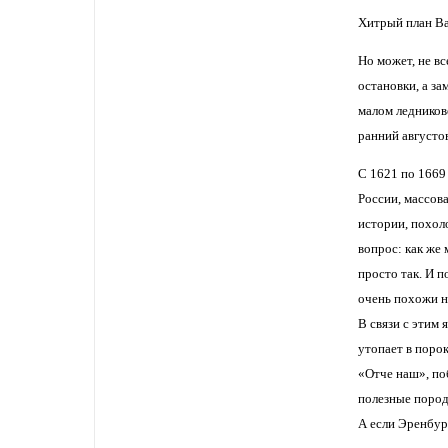
Хитрый план В
Но может, не в
остановки, а з
малом ледниково
ранний августо
С 1621 по 1669 
России, массова
истории, похоло
вопрос: как же
просто так. И 
очень похожи н
В связи с этим
утопает в порок
«Отче наш», по
полезные поро
А если Эренбур