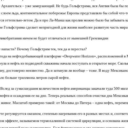
 Архангельск – уже замерзающий. Не будь Гольфстрима, вся Англия была бы 
слоем льда, континентальное побережье Европы представляло бы собой что-то
тся оттепелью-летом. Да и про Ла-Манш как пролив можно было бы забывать к
вие Гольфстрима сделает непригодной для жизни наиболее развитую часть мира
еликобритания ничем не будет отличаться от нынешней Гренландии
 напасти? Почему Гольфстрим тек, тек да и перестал?
 года на нефтедобывающей платформе «Deepwater Horizon», расположенной в М
нула и нефть из подводной скважины начала поступать в открытое море. Скол
ну, достоверно неизвестно. Да и заткнули ли вообще – тоже. В воду Мексиканс
ало больше триллиона литров сырой нефти.
е. Вслед за сумасшедшим количеством нефти американцы закачали туда 500 мил
 нефти и осаждения ее на дно. Теперь реальных способов очистки дна Мексикан
 живое. Масштаб примерно такой: от Москвы до Питера – одна нефть, перемеш
те регулируется океаном, степенью нагревания его в разных местах и, соотве
том эффекте, называемом термохалинной системой циркуляции, и основана жизнь
слоев теплой воды разрушились, Гольфстрим исчез и эта система нарушилась.