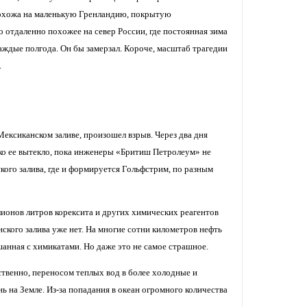
похожа на маленькую Гренландию, покрытую
 отдаленно похожее на север России, где постоянная зима
аждые полгода. Он бы замерзал. Короче, масштаб трагедии
.
ексиканском заливе, произошел взрыв. Через два дня
ько ее вытекло, пока инженеры «Бритиш Петролеум» не
кого залива, где и формируется Гольфстрим, по разным
лионов литров корексита и других химических реагентов
ского залива уже нет. На многие сотни километров нефть
анная с химикатами. Но даже это не самое страшное.
тственно, переносом теплых вод в более холодные и
 на Земле. Из-за попадания в океан огромного количества