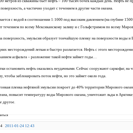
500 метров из скважины бьет нефть – 100 тысяч бочек каждый день. Нефть н
поверхность, а частично уходит с течением в другие части океана.
вается с водой в соотношении 1:1000 под высоким давлением (на глубине 150
т течением по всему Мексиканскому заливу и с Гольфстримом по всему Миров
на поверхность, эмульсия образует тончайшую пленку на поверхности вод
дних месторождений легкая и быстро разлагается. Нефть с этого месторождения
анием асфальта – разложение такой нефти займет годы…
тки остановить нефть оказались неудачными. Сейчас сооружают саркофаг, на ч
, чтобы заблокировать поток нефти, но это займет около года.
я тонкая пленка нефтяной эмульсии покроет до 40% территории Мирового океа
еана, повысит температуру воды Мирового океана, уничтожит льды в Арктике,
е другое.
иться
4
2011-01-24 12:43