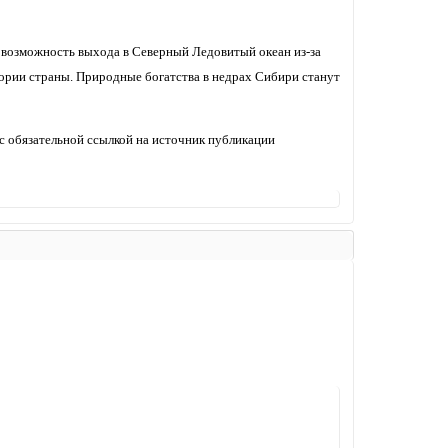
возможность выхода в Северный Ледовитый океан из-за
тории страны. Природные богатства в недрах Сибири станут
с обязательной ссылкой на источник публикации