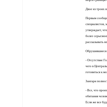
Двое из троих 
Первым сообщил
специалистов, 
утверждает, что
более серьезно
рассказывать не
Обрушившиеся н
- Отсутствие Г
чего в Централ
готовиться к мо
Зангари полност
- Все, что прои
обитания челов
Если же все буд