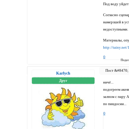
Под воду уйдет
Согласно сцена
намерзшей в ус
недоступными. 
Материалы, опу
http://tainy.n
0
Подел
Karlych
Друг
ничё...
подогреем акеян
залпом с пару А
по пиндосии...
0