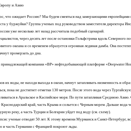
Европу и Азию
ос, что ожидает Россию? Мы будем смеяться над замерзающими европейцами и 
места у буржуйки? Группа ученых под руководством заместителя директора Ин
ссии уже несколько лет назад рассчитала подобный сценарий.
ециалистов, через десять лет после остановки Гольфстрима вдоль Северного п
витого океана и со временем образуется огромная ледяная дамба. Она постепен
ачнут промерзать до дна.
а принадлежащей компании «BP» нефтедобывающей платформе «Deepwater Horiz
вов их воды, не находя выхода в океан, начнут затапливать низменность и обр
ься, пока не достигнет отметки 130 метров. После этого вода через Тургайск
реливаться в Аральское и Каспийское моря. По пути затапливая Среднюю Азию.
т Краснодарский край, часть Крыма и сольется с Черным морем. Дальше вода ч
урную реку, а часть Турции и Болгарии уйдет под воду (см. схему).
ипсис ученые отводят 50 лет. К этому времени Мурманск и Санкт-Петербург, 
 и часть Германии с Францией покроют льды.