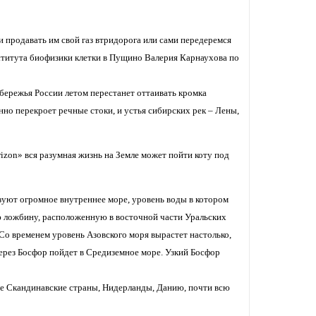
продавать им свой газ втридорога или сами передеремся
ститута биофизики клетки в Пущино Валерия Карнаухова по
обережья России летом перестанет оттаивать кромка
но перекроет речные стоки, и устья сибирских рек – Лены,
on» вся разумная жизнь на Земле может пойти коту под
азуют огромное внутреннее море, уровень воды в котором
ую ложбину, расположенную в восточной части Уральских
 Со временем уровень Азовского моря вырастет настолько,
ерез Босфор пойдет в Средиземное море. Узкий Босфор
все Скандинавские страны, Нидерланды, Данию, почти всю