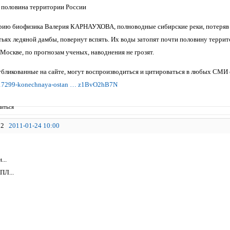
 половина территории России
рию биофизика Валерия КАРНАУХОВА, полноводные сибирские реки, потеряв 
тьях ледяной дамбы, повернут вспять. Их воды затопят почти половину терри
Москве, по прогнозам ученых, наводнения не грозят.
бликованные на сайте, могут воспроизводиться и цитироваться в любых СМИ 
et/17299-konechnaya-ostan … z1BvO2hB7N
иться
2
2011-01-24 10:00
...
ПЛ...