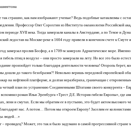
ашингтона
се так страшно, как нам изображают ученые? Ведь подобные катаклизмы с остан
амедления. Профессор Олег Сорохтин из Института океанологии Российской акад
м периоде XVII века. Тогда замерзали каналы в Амстердаме, а по Темзе и Дун
вский ледостав на Москве-реке в 1604 году привели в конечном счете к Смуте 
год замерзал пролив Босфор, а в 1709-м замерзло Адриатическое море. Именно т
я гибель птиц в воздухе – они просто замерзали на лету. Но все это было есте
дание произойдет только благодаря деятельности человека! Оторопь берет, когд
 мы дошли до такого безобразия?! Невольно веришь передовой европейской обще
пожар на нефтяной платформе, и долгая неразбериха, граничащая с откровенны
а четкий план по устранению Соединенными Штатами своего конкурента – Ев
 я вспомнил роман Ильи Эренбурга «Трест Д.Е. История гибели Европы», где а
ах, лени и смутах. Если мы обратим ее в пустыню, это будет актом высокого ч
благодарят нас. А потом… Потом мы откроем Европу! Заселим ее колонистами,
ды людей…»
г – провидец? Может, это так и было задумано в самой прогрессивной стране 