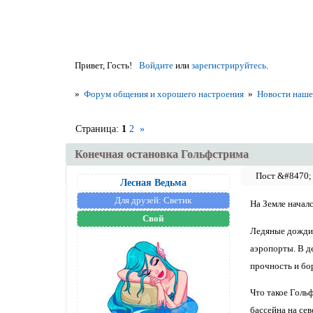
Привет, Гость!
Войдите
или
зарегистрируйтесь
.
»
Форум общения и хорошего настроения
»
Новости наше
Страница:
1
2
»
Конечная остановка Гольфстрима
Лесная Ведьма
Для друзей:
Светик
На Земле начал
Свой
Ледяные дожди 
аэропорты. В д
прочность и бор
Что такое Гольф
бассейна на се