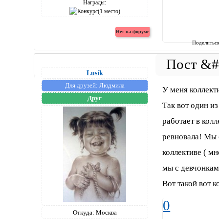
Награды:
Поделитьс
Lusik
Для друзей:
Людмила
У меня коллект
Друг
Так вот один из
работает в колл
ревновала! Мы 
коллективе ( мн
мы с девчонкам
Вот такой вот к
0
Откуда:
Москва