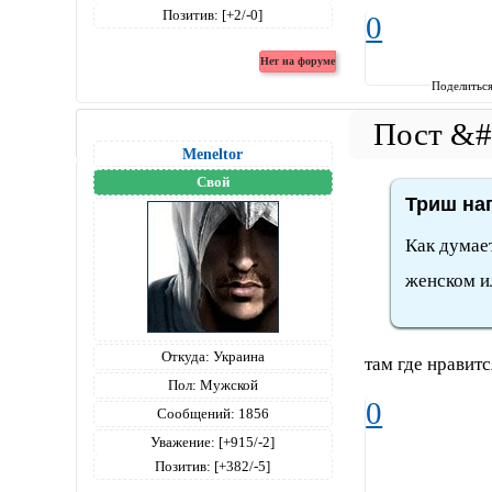
Позитив:
[+2/-0]
0
Поделитьс
Meneltоr
Свой
Триш нап
Как думает
женском и
Откуда:
Украина
там где нравитс
Пол:
Мужской
0
Сообщений:
1856
Уважение:
[+915/-2]
Позитив:
[+382/-5]