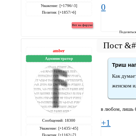
0
Уважение:
[+1796/-3]
Позитив:
[+1857/-6]
Поделитьс
amber
Администратор
Триш нап
Как думает
женском и
в любом, лишь 
+1
Сообщений:
18300
Уважение:
[+1435/-45]
Позитив:
[+1162/-7]