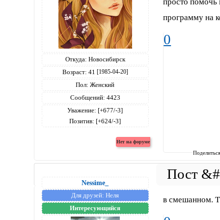
просто помочь 
программу на ко
0
Откуда:
Новосибирск
Возраст:
41
[1985-04-20]
Пол:
Женский
Сообщений:
4423
Уважение:
[+677/-3]
Позитив:
[+624/-3]
Поделитьс
Nessime_
Для друзей:
Неля
в смешанном. Та
Интересующийся