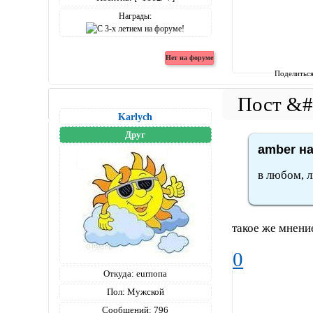
Награды:
Поделитьс
Karlych
Друг
amber на
в любом, 
такое же мнен
0
Откуда:
eurпопа
Пол:
Мужской
Сообщений:
796