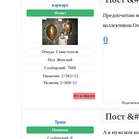
варвара
Фанат
Предпочитаю м
коллективом.Ох,
0
Откуда:
Севастополь
Пол:
Женский
Сообщений:
7888
Уважение:
[+582/-1]
Позитив:
[+369/-1]
Поделитьс
Триш
Новичок
А в мужском ко
Сообщений:
6