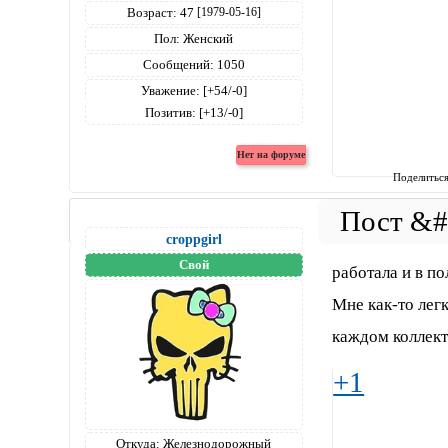
Возраст:
47
[1979-05-16]
Пол:
Женский
Сообщений:
1050
Уважение:
[+54/-0]
Позитив:
[+13/-0]
Поделитьс
croppgirl
Свой
работала и в п
Мне как-то легк
каждом коллект
+1
Откуда:
Железнодорожный