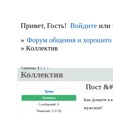
Привет, Гость!
Войдите
или
»
Форум общения и хорошего 
»
Коллектив
Страница:
1
2
3
»
Коллектив
Триш
Новичок
Как думаете в 
Сообщений:
6
мужском?
Уважение:
[+2/-0]