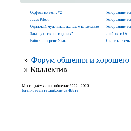
Оффтоп из тем... #2
Устаревшие т
Judas Priest
Устаревшие т
Одинокий мужчина в женском коллективе
Устаревшие т
Загладить свою вину, как?
Любовь и Отно
Работа в Терсис-Упак
Скрытые темы
»
Форум общения и хорошего 
»
Коллектив
Мы создаём живое общение 2006 - 2026
forum-people.ru
znakomstva.4bb.ru