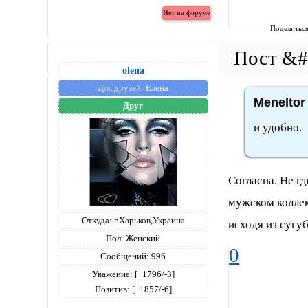
Поделитьс
olena
Для друзей:
Елена
Meneltor
Друг
и удобно.
Согласна. Не гд
мужском коллек
Откуда:
г.Харьков,Украина
исходя из сугу
Пол:
Женский
0
Сообщений:
996
Уважение:
[+1796/-3]
Позитив:
[+1857/-6]