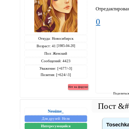
Отредактирован
0
Откуда:
Новосибирск
Возраст:
41
[1985-04-20]
Пол:
Женский
Сообщений:
4423
Уважение:
[+677/-3]
Позитив:
[+624/-3]
Поделитьс
Nessime_
Для друзей:
Неля
Tosechka
Интересующийся