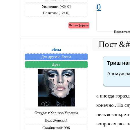
0
Уважение:
[+2/-0]
Позитив:
[+2/-0]
Поделитьс
olena
Для друзей:
Елена
Триш нап
Друг
А в мужско
а иногда горазд
конечно . Но с
Откуда:
г.Харьков,Украина
нельзя конкретн
Пол:
Женский
вопросах, все з
Сообщений:
996