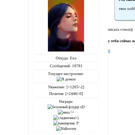
твое хоб
писать стихи))
у тебя сейчас 
0
Откуда:
Ехо
Сообщений:
19781
Текущее настроение:
Уважение:
[+1265/-2]
Позитив:
[+2446/-0]
Награды: