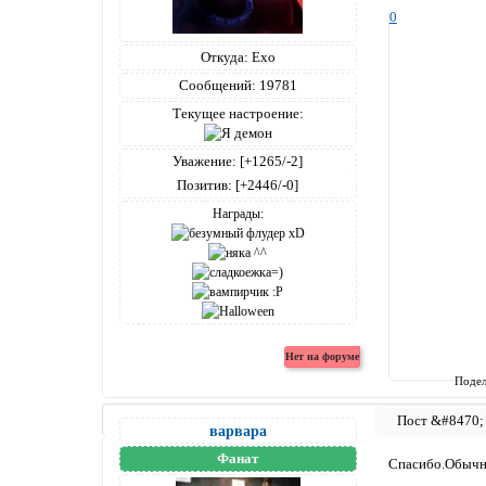
0
Откуда:
Ехо
Сообщений:
19781
Текущее настроение:
Уважение:
[+1265/-2]
Позитив:
[+2446/-0]
Награды:
Подел
варвара
Фанат
Спасибо.Обычно