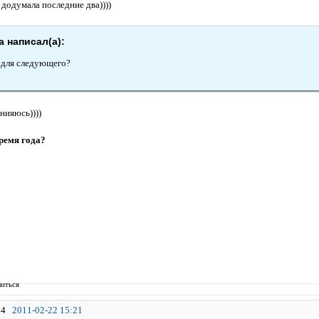
м додумала последние два))))
 написал(а):
 для следующего?
инияюсь))))
ремя года?
иться
4
2011-02-22 15:21