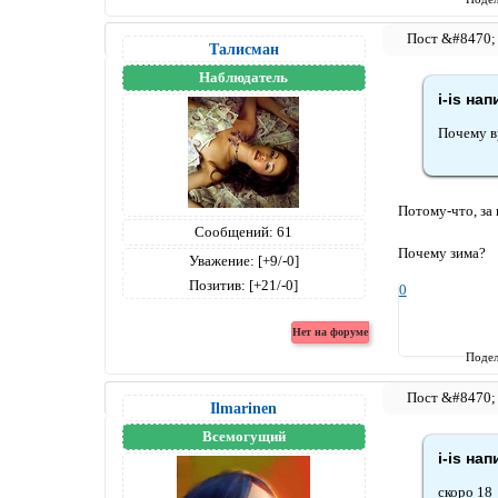
Талисман
Наблюдатель
i-is нап
Почему в
Потому-что, за
Сообщений:
61
Почему зима?
Уважение:
[+9/-0]
Позитив:
[+21/-0]
0
Подел
Ilmarinen
Всемогущий
i-is нап
скоро 18