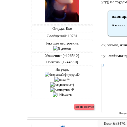
угу)) я с трудо
варвара
А вопрос
Откуда:
Ехо
Сообщений:
19781
Текущее настроение:
ой, забыла, изв
ну...
любимое в
Уважение:
[+1265/-2]
Позитив:
[+2446/-0]
0
Награды:
Подел
i-is