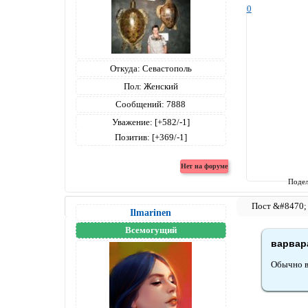
0
Откуда:
Севастополь
Пол:
Женский
Сообщений:
7888
Уважение:
[+582/-1]
Позитив:
[+369/-1]
Подел
Ilmarinen
Всемогущий
варвара
Обычно в