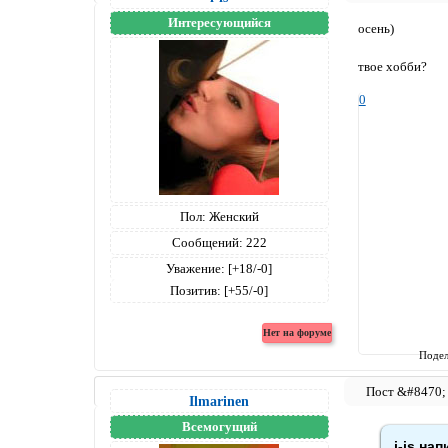
Интересующийся
осень)
твое хобби?
0
Пол:
Женский
Сообщений:
222
Уважение:
[+18/-0]
Позитив:
[+55/-0]
Подел
Ilmarinen
Всемогущий
i-is нап