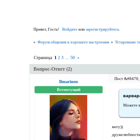
Привет, Гость!
Войдите
или
зарегистрируйтесь
.
»
Форум общения и хорошего настроения
»
Устаревшие т
Страница:
1
2
3
…
50
»
Вопрос-Ответ (2)
Ilmarinen
Всемогущий
варвара
Можете в
могу))
дружелюбность,