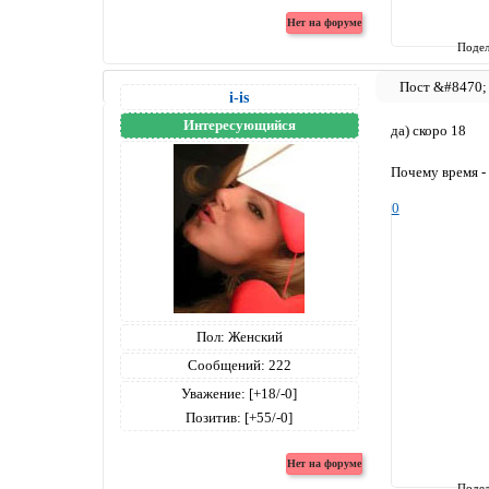
Подел
i-is
Интересующийся
да) скоро 18
Почему время -
0
Пол:
Женский
Сообщений:
222
Уважение:
[+18/-0]
Позитив:
[+55/-0]
Подел