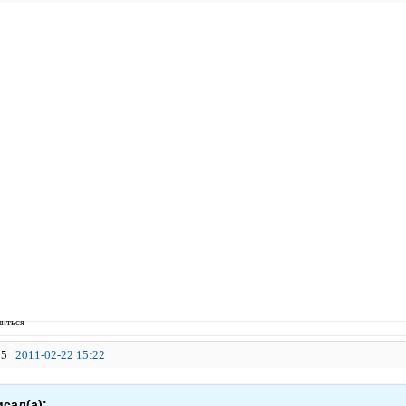
иться
5
2011-02-22 15:22
исал(а):