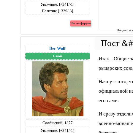
Уважение:
[+341/-1]
Позитив:
[+329/-3]
Поделитьс
Der Wolf
Свой
Итак... Общие 
рыцарских сою
Начну с того, 
официальной на
его сами.
И сразу отделим
военно-монашес
Сообщений:
1877
Уважение:
[+341/-1]
братства.