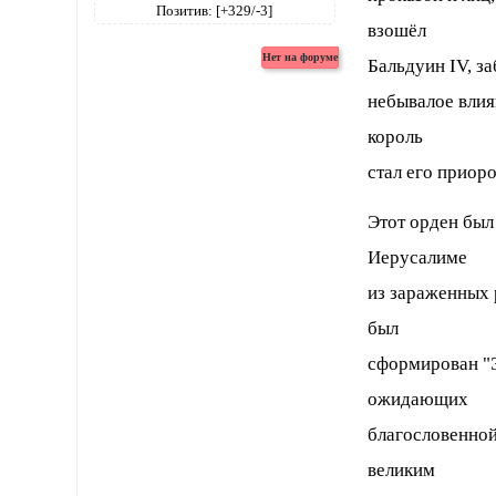
Позитив:
[+329/-3]
взошёл
Бальдуин IV, з
небывалое влия
король
стал его приор
Этот орден был 
Иерусалиме
из зараженных 
был
сформирован "Э
ожидающих
благословенной
великим