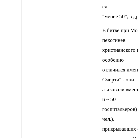
сл.
"менее 50", в д
В битве при Мон
пехотинев
христианского 
особенно
отличился име
Смерти" - они
атаковали вмес
и ~ 50
госпитальеров)
чел.),
прикрывавших с