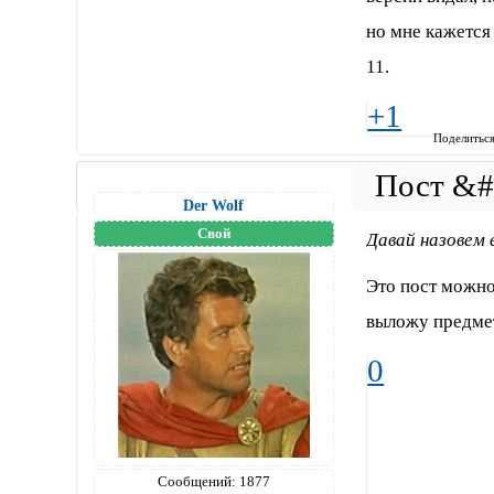
но мне кажется 
11.
+1
Поделитьс
Der Wolf
Свой
Давай назовем 
Это пост можно
выложу предмет
0
Сообщений:
1877