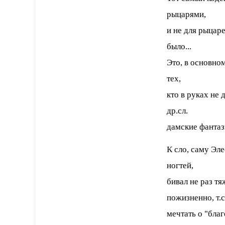
рыцарями,
и не для рыцаре
было...
Это, в основно
тех,
кто в руках не 
др.сл.
дамские фантаз
К сло, саму Эл
ногтей,
бивал не раз тя
пожизненно, т.с
мечтать о "бла