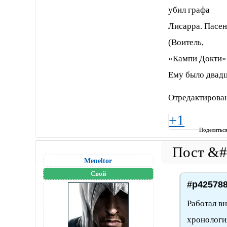
убил графа
Лисарра. Пасен
(Воитель,
«Кампи Докти»"
Ему было двадц
Отредактирован
+1
Поделитьс
Meneltоr
Свой
#p425788
Работал в
хронологи