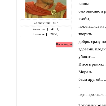
каком
оно описано в 
якобы,
Сообщений:
1877
поклявшись на 
Уважение:
[+341/-1]
творить
Позитив:
[+329/-3]
добро, сразу по
вдовами, плодит
убивать...
И все в рамках 
Мораль
была другой... 
-
идти против лог
Тот самый коде