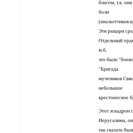
благом, т.к. о
боли
(анальгетиков к
Эти рыцари сраж
Отдельный орде
м.б.
это было "боев
"Бригада
мучеников Свящ
небольшое
крестоносное б
Этот эскадрон 
Иерусалима, о
так сказать был