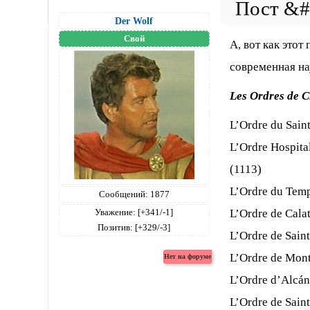
Der Wolf
Свой
А, вот как это
современная на
Les Ordres de C
L’Ordre du Sain
L’Ordre Hospita
(1113)
L’Ordre du Temp
Сообщений:
1877
L’Ordre de Cala
Уважение:
[+341/-1]
Позитив:
[+329/-3]
L’Ordre de Sain
L’Ordre de Mont
L’Ordre d’Alcán
L’Ordre de Saint