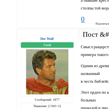
а бывшие крест
столпы той мор
0
Поделитьс
Der Wolf
Свой
Смысл рыцарства
примера такого
Одним из древн
названный
в честь библей
Этот орден по к
больных
Сообщений:
1877
Уважение:
[+341/-1]
проказой и лиц