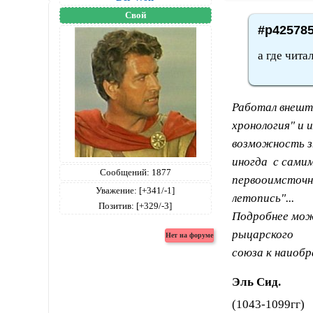
Свой
#p425785
а где чита
Работал внешт
хронология" и 
возможность з
иногда с сами
Сообщений:
1877
первооимсточни
Уважение:
[+341/-1]
летопись"...
Позитив:
[+329/-3]
Подробнее можн
рыцарского
союза к наиоб
Эль Сид.
(1043-1099гг)