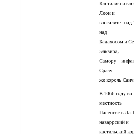
Кастилию и вас
Леон и
вассалитет над
над
Бадахосом и Се
Эльвира,
Самору – инфан
Сразу
же король Санч
В 1066 году во
местность
Пасенгос в Ла-
наваррский и
кастильский ко