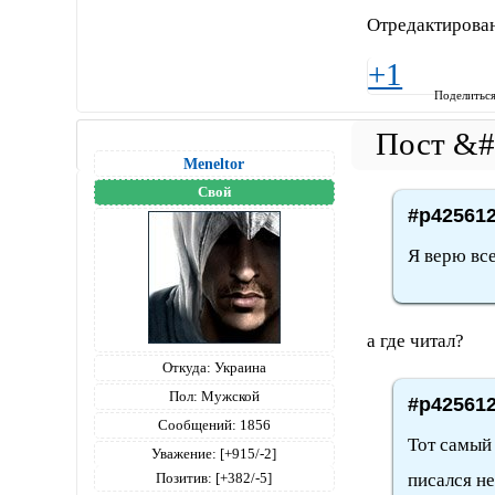
Отредактирован
+1
Поделитьс
Meneltоr
Свой
#p425612
Я верю вс
а где читал?
Откуда:
Украина
Пол:
Мужской
#p425612
Сообщений:
1856
Тот самый 
Уважение:
[+915/-2]
писался н
Позитив:
[+382/-5]