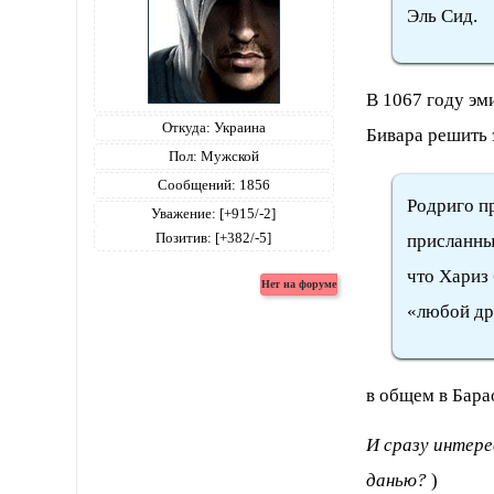
Эль Сид.
В 1067 году эм
Откуда:
Украина
Бивара решить 
Пол:
Мужской
Сообщений:
1856
Родриго п
Уважение:
[+915/-2]
Позитив:
[+382/-5]
присланны
что Хариз
«любой др
в общем в Бара
И сразу интере
данью?
)