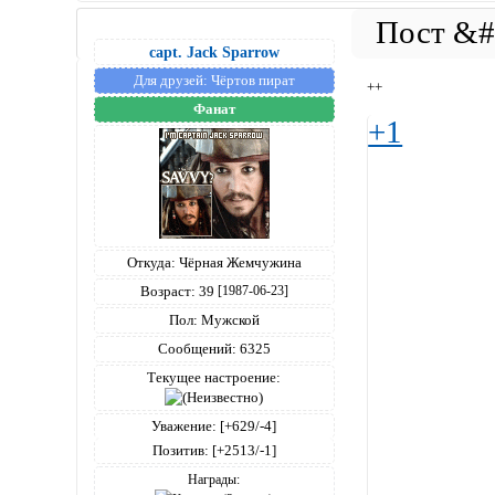
capt. Jack Sparrow
Для друзей:
Чёртов пират
++
Фанат
+1
Откуда:
Чёрная Жемчужина
Возраст:
39
[1987-06-23]
Пол:
Мужской
Сообщений:
6325
Текущее настроение:
Уважение:
[+629/-4]
Позитив:
[+2513/-1]
Награды: