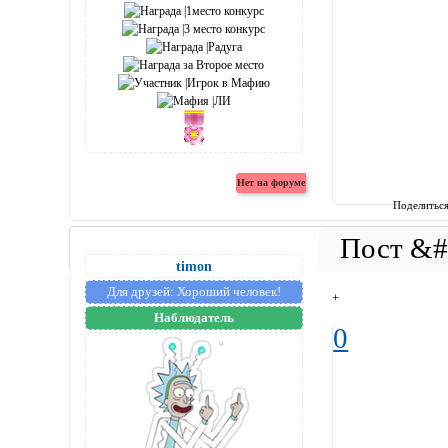
Поделитьс
timon
Для друзей:
Хороший человек!
+
Наблюдатель
0