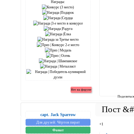
Награды:
Поделитьс
capt. Jack Sparrow
Для друзей:
Чёртов пират
+1
Фанат