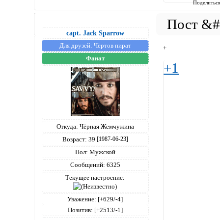
Поделитьс
capt. Jack Sparrow
Для друзей:
Чёртов пират
+
Фанат
+1
Откуда:
Чёрная Жемчужина
Возраст:
39
[1987-06-23]
Пол:
Мужской
Сообщений:
6325
Текущее настроение:
Уважение:
[+629/-4]
Позитив:
[+2513/-1]