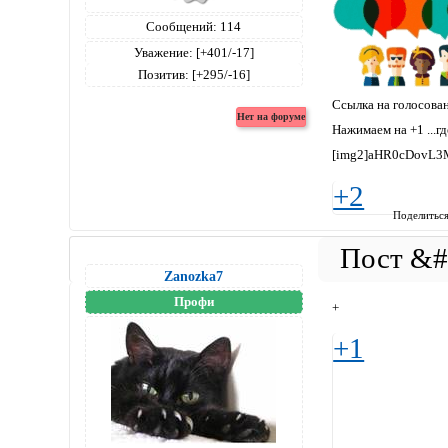
Сообщений:
114
Уважение:
[+401/-17]
Позитив:
[+295/-16]
Ссылка на голосова
Нажимаем на +1 ...гд
[img2]aHR0cDovL
+2
Поделитьс
Zanozka7
Профи
+
+1