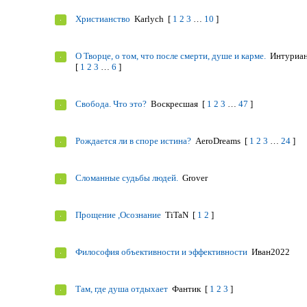
Христианство
Karlych
[
1
2
3
…
10
]
О Творце, о том, что после смерти, душе и карме.
Интуриа
[
1
2
3
…
6
]
Свобода. Что это?
Воскресшая
[
1
2
3
…
47
]
Рождается ли в споре истина?
AeroDreams
[
1
2
3
…
24
]
Сломанные судьбы людей.
Grover
Прощение ,Осознание
TiTaN
[
1
2
]
Философия объективности и эффективности
Иван2022
Там, где душа отдыхает
Фантик
[
1
2
3
]