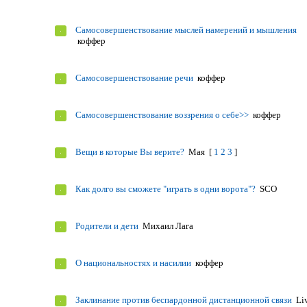
Самосовершенствование мыслей намерений и мышления
коффер
Самосовершенствование речи
коффер
Самосовершенствование воззрения о себе>>
коффер
Вещи в которые Вы верите?
Мая
[
1
2
3
]
Как долго вы сможете "играть в одни ворота"?
SCO
Родители и дети
Михаил Лага
О национальностях и насилии
коффер
Заклинание против беспардонной дистанционной связи
Li