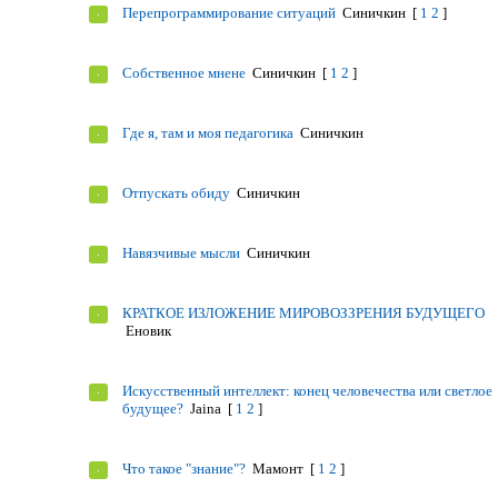
Перепрограммирование ситуаций
Синичкин
[
1
2
]
Собственное мнене
Синичкин
[
1
2
]
Где я, там и моя педагогика
Синичкин
Отпускать обиду
Синичкин
Навязчивые мысли
Синичкин
КРАТКОЕ ИЗЛОЖЕНИЕ МИРОВОЗЗРЕНИЯ БУДУЩЕГО
Еновик
Искусственный интеллект: конец человечества или светлое
будущее?
Jaina
[
1
2
]
Что такое "знание"?
Мамонт
[
1
2
]