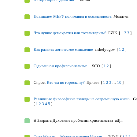
Повышаем МЕРУ понимания и осознанность
Мслитль
Что лучше демократия или тоталитаризм?
EZIK
[
1
2
3
]
Как развить логическое мышление
a.shelyugov
[
1
2
]
О диванном профессионализме...
SCO
[
1
2
]
Опрос:
Кто ты по гороскопу?
Привет
[
1
2
3
…
10
]
Различные философские взгляды на современную жизнь.
Gr
[
1
2
3
4
5
]
Закрыта
Духовные проблемы христианства
atljn
Сила Мысли… Материализация Мысли…
TiTaN
[
1
2
3
…