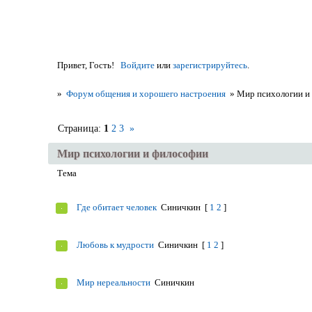
Привет, Гость!
Войдите
или
зарегистрируйтесь
.
»
Форум общения и хорошего настроения
»
Мир психологии и
Страница:
1
2
3
»
Мир психологии и философии
Тема
Где обитает человек
Синичкин
[
1
2
]
Любовь к мудрости
Синичкин
[
1
2
]
Мир нереальности
Синичкин