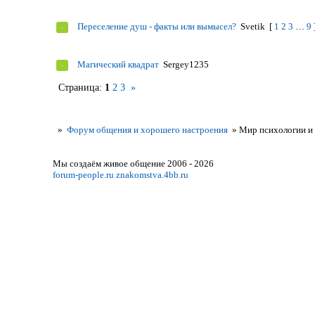
Переселение душ - факты или вымысел?
Svetik
[
1
2
3
…
9
Магический квадрат
Sergey1235
Страница:
1
2
3
»
»
Форум общения и хорошего настроения
»
Мир психологии и
Мы создаём живое общение 2006 - 2026
forum-people.ru
znakomstva.4bb.ru