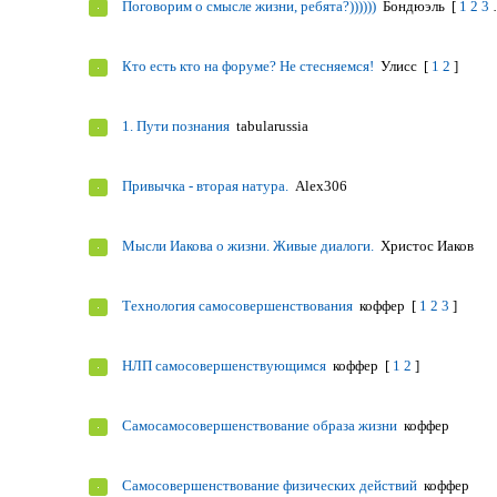
Поговорим о смысле жизни, ребята?))))))
Бондюэль
[
1
2
3
Кто есть кто на форуме? Не стесняемся!
Улисс
[
1
2
]
1. Пути познания
tabularussia
Привычка - вторая натура.
Alex306
Мысли Иакова о жизни. Живые диалоги.
Христос Иаков
Технология самосовершенствования
коффер
[
1
2
3
]
НЛП самосовершенствующимся
коффер
[
1
2
]
Самосамосовершенствование образа жизни
коффер
Самосовершенствование физических действий
коффер