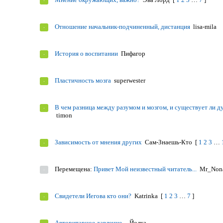
Отношение начальник-подчиненный, дистанция
lisa-mila
История о воспитании
Пифагор
Пластичность мозга
superwester
В чем разница между разумом и мозгом, и существует ли д
timon
Зависимость от мнения других
Сам-Знаешь-Кто
[
1
2
3
…
Перемещена:
Привет Мой неизвестный читатель...
Mr_Non
Свидетели Иегова кто они?
Katrinka
[
1
2
3
…
7
]
Авторитарное давление...
Йолка