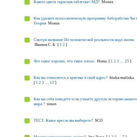
Какого цвета «красная таблетка» МД?
Монах
Как удалить психологическую программу баборабства.Част
Теория
Монах
Смотри название По человеческой реальности надо жизнь
Иванов С. Б.
[
1
2
]
Что такое хорошо, что такое плохо.
Homa
[
1
2
3
…
25
]
Как вы относитесь к критике в свой адрес?
Irinka-malinka
[
1
2
3
…
12
]
Как вы себя поведёте если узнаете другую историю нашег
мира ?
timon
ТЕСТ: Какое кресло вы выберете?
SCO
Мнение окружающих, важно?
Эва Лорд
[
1
2
3
…
7
]