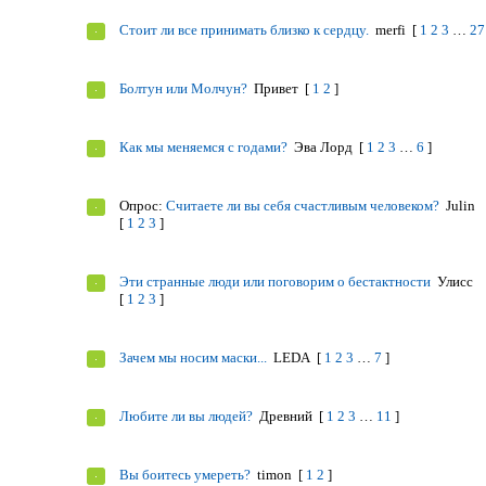
Стоит ли все принимать близко к сердцу.
merfi
[
1
2
3
…
27
Болтун или Молчун?
Привет
[
1
2
]
Как мы меняемся с годами?
Эва Лорд
[
1
2
3
…
6
]
Опрос:
Считаете ли вы себя счастливым человеком?
Julin
[
1
2
3
]
Эти странные люди или поговорим о бестактности
Улисс
[
1
2
3
]
Зачем мы носим маски...
LEDA
[
1
2
3
…
7
]
Любите ли вы людей?
Древний
[
1
2
3
…
11
]
Вы боитесь умереть?
timon
[
1
2
]