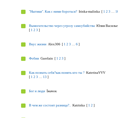
"Нытики". Как с ними бороться?
Irinka-malinka
[
1
2
3
…
1
Вымогательство через угрозу самоубийства
Юлия Василье
[
1
2
3
]
Вкус жизни
Alex306
[
1
2
3
…
6
]
Фобии
Guerlain
[
1
2
3
]
Как познать себя?как понять кто ты ?
KaterinaVVV
[
1
2
3
…
13
]
Бог и люди
Їжачок
В чем же состоит разница?..
Katrinka
[
1
2
]