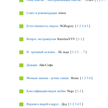
Совет и рекомендация
timon
Естественность смерти
NGRegory
[
1
2
3
4
5
]
Вопрос экстравертам
KaterinaVVV
[
1
2
]
Я - грешный человек...
Не леди
[
1
2
3
…
7
]
Дежавю
Aйя-Софи
Меньше знаешь - лучше спишь.
Homa
[
1
2
3
4
]
Классификация видов любви
Nego
[
1
2
]
Верили в людей и вдруг..
Дед
[
1
2
3
4
5
]