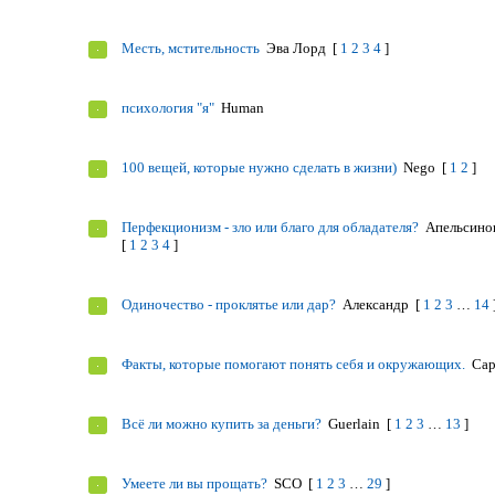
Месть, мстительность
Эва Лорд
[
1
2
3
4
]
психология "я"
Human
100 вещей, которые нужно сделать в жизни)
Nego
[
1
2
]
Перфекционизм - зло или благо для обладателя?
Апельсино
[
1
2
3
4
]
Одиночество - проклятье или дар?
Александр
[
1
2
3
…
14
Факты, которые помогают понять себя и окружающих.
Са
Всё ли можно купить за деньги?
Guerlain
[
1
2
3
…
13
]
Умеете ли вы прощать?
SCO
[
1
2
3
…
29
]