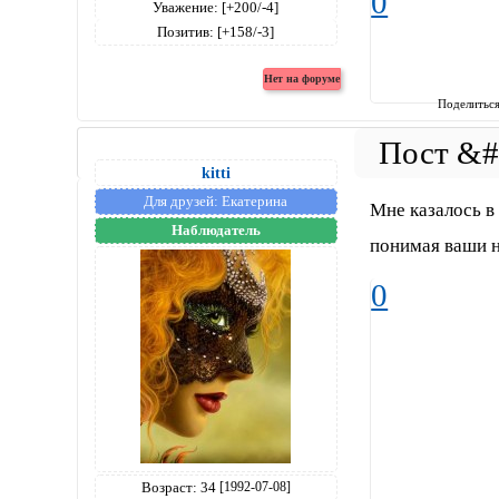
0
Уважение:
[+200/-4]
Позитив:
[+158/-3]
Поделитьс
kitti
Для друзей:
Екатерина
Мне казалось в
Наблюдатель
понимая ваши н
0
Возраст:
34
[1992-07-08]