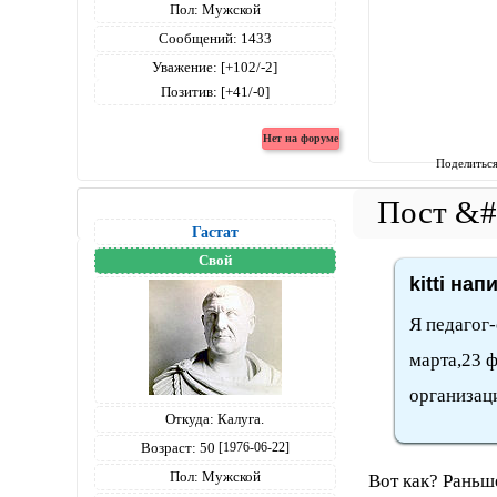
Пол:
Мужской
Сообщений:
1433
Уважение:
[+102/-2]
Позитив:
[+41/-0]
Поделитьс
Гастат
Свой
kitti нап
Я педагог-
марта,23 ф
организаци
Откуда:
Калуга.
Возраст:
50
[1976-06-22]
Пол:
Мужской
Вот как? Раньш