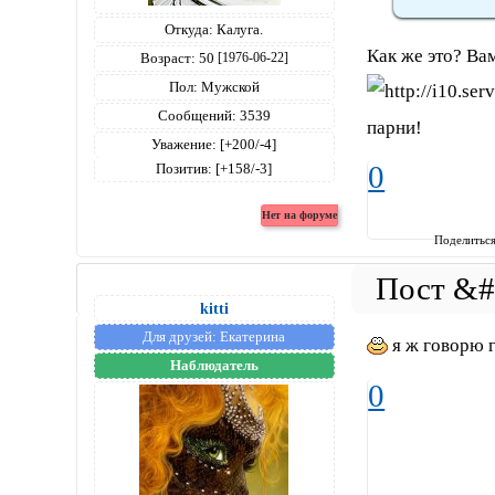
Откуда:
Калуга.
Как же это? Вам
Возраст:
50
[1976-06-22]
Пол:
Мужской
Сообщений:
3539
парни!
Уважение:
[+200/-4]
Позитив:
[+158/-3]
0
Поделитьс
kitti
Для друзей:
Екатерина
я ж говорю 
Наблюдатель
0