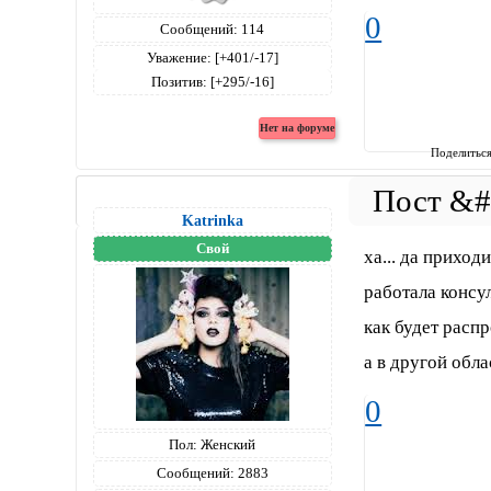
0
Сообщений:
114
Уважение:
[+401/-17]
Позитив:
[+295/-16]
Поделитьс
Katrinka
Свой
ха... да приходи
работала консул
как будет распр
а в другой обла
0
Пол:
Женский
Сообщений:
2883