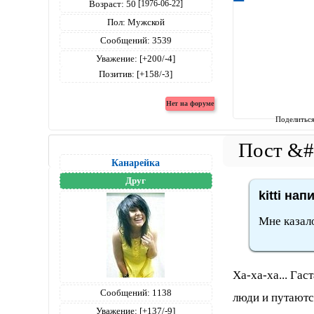
Возраст:
50
[1976-06-22]
Пол:
Мужской
Сообщений:
3539
Уважение:
[+200/-4]
Позитив:
[+158/-3]
Поделитьс
Канарейка
Друг
kitti нап
Мне казал
Ха-ха-ха... Гас
Сообщений:
1138
люди и путаются
Уважение:
[+137/-9]