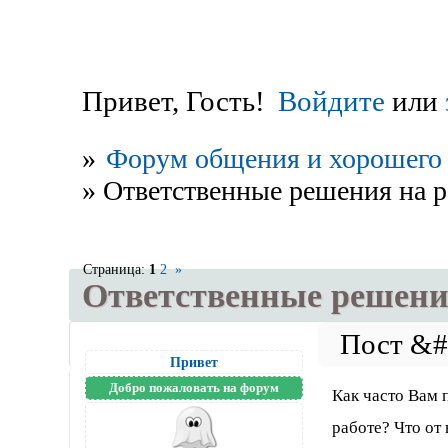
Привет, Гость!
Войдите
или
»
Форум общения и хорошего 
»
Ответственные решения на р
Страница:
1
2
»
Ответственные решени
Привет
Добро пожаловать на форум
Как часто Вам 
работе? Что от 