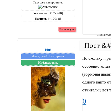
Текущее настроение:
Уважение:
[+179/-10]
Позитив:
[+170/-8]
Поделитьс
kitti
Для друзей:
Екатерина
По скольку я р
Наблюдатель
особенно когда 
(гормоны шалят 
одного както от
отчитали:) вот 
0