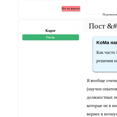
Поделитьс
Kuper
Гость
KoMa нап
Как часто
решения на
Я вообще очень
(научен опытом
должностных по
которые не в м
вернее в ночну