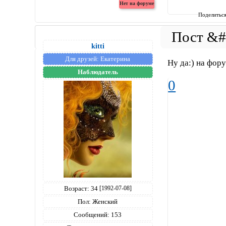
Поделитьс
kitti
Для друзей:
Екатерина
Ну да:) на фору
Наблюдатель
0
Возраст:
34
[1992-07-08]
Пол:
Женский
Сообщений:
153