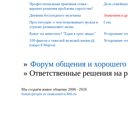
Профессиональная приемная семья -
Дела семейные
вариант решения проблемы сиротства?
Дневник бесплодного мужчины
Знакомимся др
Проституция: о чем помалкивают мужья и
Секс
угрюмо размышляют жены.
Какое ты животное? "Един в трех лицах"
Устаревшие т
100 фактов о тяжелой мужской жизни (((
Устаревшие т
(скоро 8 Марта)
»
Форум общения и хорошего 
»
Ответственные решения на р
Мы создаём живое общение 2006 - 2026
forum-people.ru
znakomstva.4bb.ru