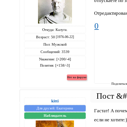
отпускаете по з
Отредактирован
0
Откуда:
Калуга.
Возраст:
50
[1976-06-22]
Пол:
Мужской
Сообщений:
3539
Уважение:
[+200/-4]
Позитив:
[+158/-3]
Поделитьс
kitti
Для друзей:
Екатерина
Гастат! А поче
Наблюдатель
если не хотите: