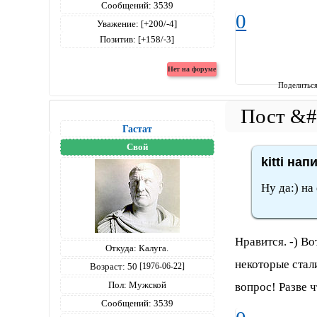
Сообщений:
3539
0
Уважение:
[+200/-4]
Позитив:
[+158/-3]
Поделитьс
Гастат
Свой
kitti нап
Ну да:) на
Нравится. -) Во
Откуда:
Калуга.
некоторые стал
Возраст:
50
[1976-06-22]
Пол:
Мужской
вопрос! Разве ч
Сообщений:
3539