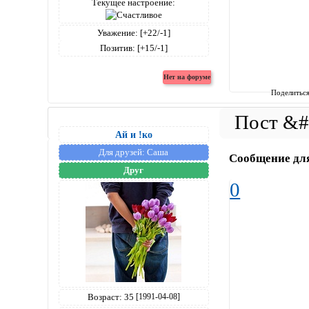
Текущее настроение:
Уважение:
[+22/-1]
Позитив:
[+15/-1]
Поделитьс
Ай и !ко
Для друзей:
Саша
Сообщение дл
Друг
0
Возраст:
35
[1991-04-08]