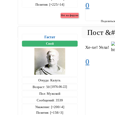
0
Позитив:
[+225/-14]
Поделитьс
Гастат
Свой
Хе-хе! Уела!
0
Откуда:
Калуга.
Возраст:
50
[1976-06-22]
Пол:
Мужской
Сообщений:
3539
Уважение:
[+200/-4]
Позитив:
[+158/-3]